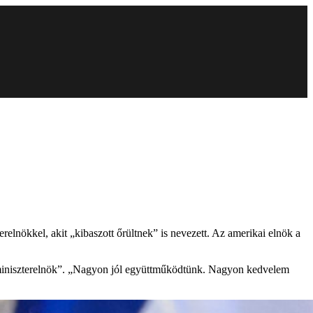
relnökkel, akit „kibaszott őrültnek” is nevezett. Az amerikai elnök a
 miniszterelnök”. „Nagyon jól együttműködtünk. Nagyon kedvelem