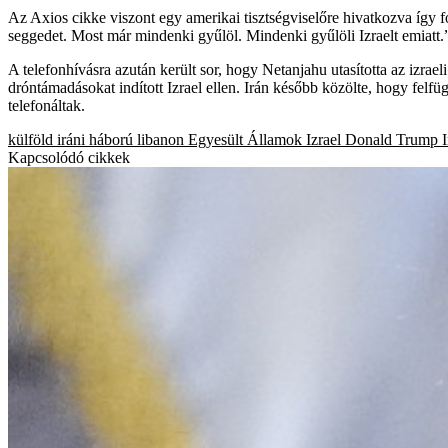
Az Axios cikke viszont egy amerikai tisztségviselőre hivatkozva így
seggedet. Most már mindenki gyűlöl. Mindenki gyűlöli Izraelt emiatt.
A telefonhívásra azután került sor, hogy Netanjahu utasította az izrael
dróntámadásokat indított Izrael ellen. Irán később közölte, hogy felfü
telefonáltak.
külföld
iráni háború
libanon
Egyesült Államok
Izrael
Donald Trump
Kapcsolódó cikkek