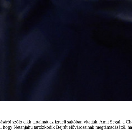
sáról szóló cikk tartalmát az izraeli sajtóban vitatták. Amit Segal, a 
 hogy Netanjahu tartózkodik Bejrút elővárosainak megtámadásától, ha a H