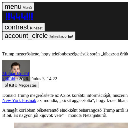
Menü
Kinézet
Jelentkezz be!
Trump megerősítette, hogy telefonbeszélgetésük során „kibaszott őrü
Molnár Kristóf
külföld
2026. június 3. 14:22
Megosztás
Donald Trump megerősítette az Axios korábbi információját, miszeri
New York Postnak
azt mondta, „kicsit aggasztotta”, hogy Izrael libano
A magát korábban béketeremtő elnökként beharangozó Trump arról is
Bibit. És nagyon jól kijövök vele” – mondta Netanjahuról.