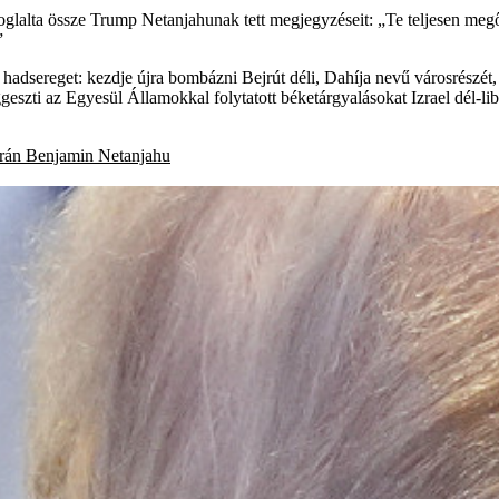
 foglalta össze Trump Netanjahunak tett megjegyzéseit: „Te teljesen me
”
i hadsereget: kezdje újra bombázni Bejrút déli, Dahíja nevű városrészét,
ggeszti az Egyesül Államokkal folytatott béketárgyalásokat Izrael dél-l
Irán
Benjamin Netanjahu