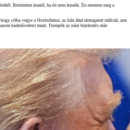
gőrültél. Börtönben lennél, ha én nem lennék. Én mentem meg a
 hogy célba vegye a Hezbollahot, az Irán által támogatott milíciát, ami
ibanoni hadműveletei miatt. Trumpék az iráni bejelentés után