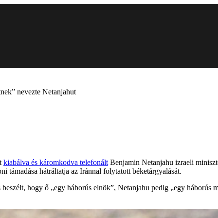
ltnek” nevezte Netanjahut
nt
kiabálva és káromkodva telefonált
Benjamin Netanjahu izraeli miniszte
ni támadása hátráltatja az Iránnal folytatott béketárgyalását.
 beszélt, hogy ő „egy háborús elnök”, Netanjahu pedig „egy háborús