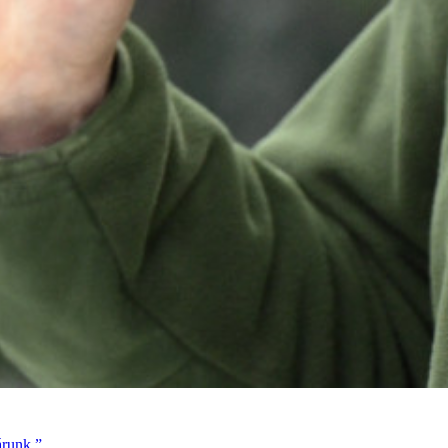
árunk.”