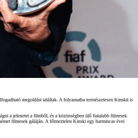
elfogadható megoldást találtak. A folyamatba természetesen Kinskit is
ni a jelenetet a filmből, és a közönségben ülő fiatalabb filmesek
német filmesek gáláján. A félmeztelen Kinski egy harmincas évei