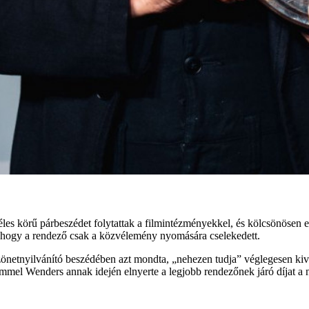
zéles körű párbeszédet folytattak a filmintézményekkel, és kölcsönösen 
a, hogy a rendező csak a közvélemény nyomására cselekedett.
önetnyilvánító beszédében azt mondta, „nehezen tudja” véglegesen kivág
mmel Wenders annak idején elnyerte a legjobb rendezőnek járó díjat a 