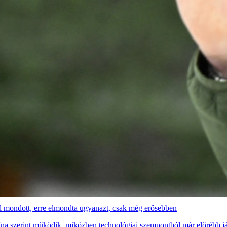
l mondott, erre elmondta ugyanazt, csak még erősebben
na szerint működik, miközben technológiai szempontból már előrébb j