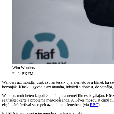
Wim Wenders
Fotó
:
BKFM
Wenders azt mondta, csak azután teszik újra elérhetővé a filmet, ha s
bevonják. Kinski ügyvédje azt mondta, üdvözli a döntést, de sajnálj
Wenders múlt héten kapott életműdíjat a német filmesek gáláján. Kösz
segítségét kérte a probléma megoldásához. A Téves mozdulat című fil
elején járó férfival szerepelt az említett jelenetben. (via
BBC
)
FILM
Németország
wim wenders
nastassja kinski