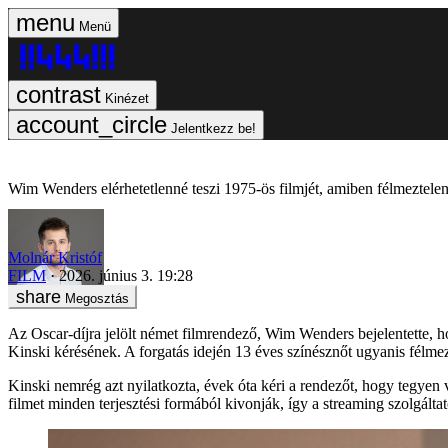
Menü
Kinézet
Jelentkezz be!
Wim Wenders elérhetetlenné teszi 1975-ös filmjét, amiben félmeztelen
Molnár Kristóf
FILM
2026. június 3. 19:28
Megosztás
Az Oscar-díjra jelölt német filmrendező, Wim Wenders bejelentette, h
Kinski kérésének. A forgatás idején 13 éves színésznőt ugyanis félmezt
Kinski nemrég azt nyilatkozta, évek óta kéri a rendezőt, hogy tegyen 
filmet minden terjesztési formából kivonják, így a streaming szolgáltató