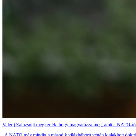
Valerij Zaluzsnijt megkérték, hogy magyarázza meg, amit a NATO-ró
„A NATO még mindig a második világháború végén kialakított doktrí