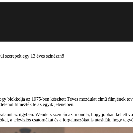
ül szerepelt egy 13 éves színésznő
ogy blokkolja az 1975-ben készített Téves mozdulat című filmjének tová
elenül filmezték le az egyik jelenetben.
valamit az ügyben. Wenders szerdán azt mondta, hogy jobban kellett voln
kat, a televíziós csatornákat és a forgalmazókat is utasítják, hogy tegyé