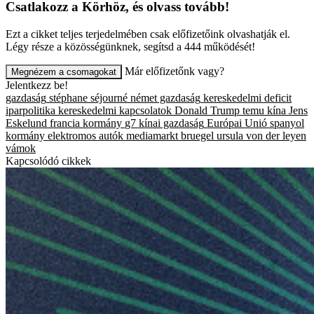
Csatlakozz a Körhöz, és olvass tovább!
Ezt a cikket teljes terjedelmében csak előfizetőink olvashatják el.
Légy része a közösségünknek, segítsd a 444 működését!
Már előfizetőnk vagy?
Megnézem a csomagokat
Jelentkezz be!
gazdaság
stéphane séjourné
német gazdaság
kereskedelmi deficit
iparpolitika
kereskedelmi kapcsolatok
Donald Trump
temu
kína
Jens
Eskelund
francia kormány
g7
kínai gazdaság
Európai Unió
spanyol
kormány
elektromos autók
mediamarkt
bruegel
ursula von der leyen
vámok
Kapcsolódó cikkek