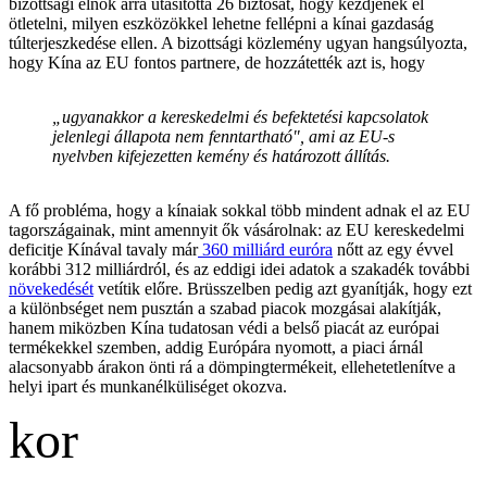
bizottsági elnök arra utasította 26 biztosát, hogy kezdjenek el
ötletelni, milyen eszközökkel lehetne fellépni a kínai gazdaság
túlterjeszkedése ellen. A bizottsági közlemény ugyan hangsúlyozta,
hogy Kína az EU fontos partnere, de hozzátették azt is, hogy
„ugyanakkor a kereskedelmi és befektetési kapcsolatok
jelenlegi állapota nem fenntartható", ami az EU-s
nyelvben kifejezetten kemény és határozott állítás.
A fő probléma, hogy a kínaiak sokkal több mindent adnak el az EU
tagországainak, mint amennyit ők vásárolnak: az EU kereskedelmi
deficitje Kínával tavaly már
360 milliárd euróra
nőtt az egy évvel
korábbi 312 milliárdról, és az eddigi idei adatok a szakadék további
növekedését
vetítik előre. Brüsszelben pedig azt gyanítják, hogy ezt
a különbséget nem pusztán a szabad piacok mozgásai alakítják,
hanem miközben Kína tudatosan védi a belső piacát az európai
termékekkel szemben, addig Európára nyomott, a piaci árnál
alacsonyabb árakon önti rá a dömpingtermékeit, ellehetetlenítve a
helyi ipart és munkanélküliséget okozva.