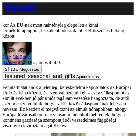
Az EU-nak most már tényleg elege lett a kínai
termékdömpingből, feszültebb időszak jöhet Brüsszel és Peking
között
Horváth Bence
gazdaság
2026. június 4. 4:01
Megosztás
Ajándékozás
Fenntarthatatlanok a jelenlegi kereskedelmi kapcsolatok az Európai
Unió és Kína között, és ezen változtatni kell – ezt az álláspontot az
elmúlt években jó pár uniós tagállam vezetése hangoztatta, de attól
azért messze voltunk, hogy az EU közös álláspontjának lehessen
nevezni. Ez kezdett el megváltozni az elmúlt hónapokban, ahogy
Európa fővárosaiban fokozatosan mindenhol ráébredtek, hogy a
kontinens gazdasága szempontjából veszedelmes függőségi
viszonyba lavírozta magát Kínával.