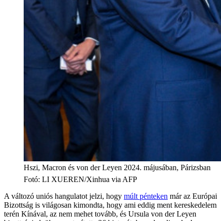
Hszi, Macron és von der Leyen 2024. májusában, Párizsban
Fotó
:
LI XUEREN/Xinhua via AFP
A változó uniós hangulatot jelzi, hogy
múlt pénteken
már az Európai
Bizottság is világosan kimondta, hogy ami eddig ment kereskedelem
terén Kínával, az nem mehet tovább, és Ursula von der Leyen