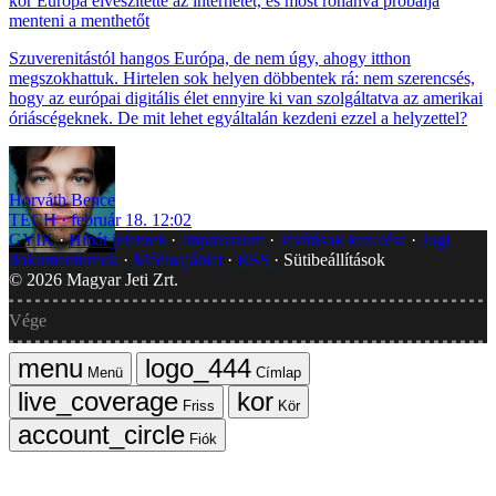
Európa elveszítette az internetet, és most rohanva próbálja
menteni a menthetőt
Szuverenitástól hangos Európa, de nem úgy, ahogy itthon
megszokhattuk. Hirtelen sok helyen döbbentek rá: nem szerencsés,
hogy az európai digitális élet ennyire ki van szolgáltatva az amerikai
óriáscégeknek. De mit lehet egyáltalán kezdeni ezzel a helyzettel?
Horváth Bence
TECH
február 18. 12:02
GYIK
Hibát jelentek
Impresszum
Javítások kezelése
Jogi
dokumentumok
Médiaajánlat
RSS
Sütibeállítások
©
2026
Magyar Jeti Zrt.
Vége
Menü
Címlap
Friss
Kör
Fiók