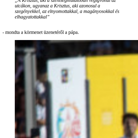
„A Krisztus, aki a szentségmutatóban végigvonul az
utcákon, ugyanaz a Krisztus, aki azonosul a
szegényekkel, az elnyomottakkal, a magányosokkal és
elhagyatottakkal”
- mondta a körmenet üzenetéről a pápa.