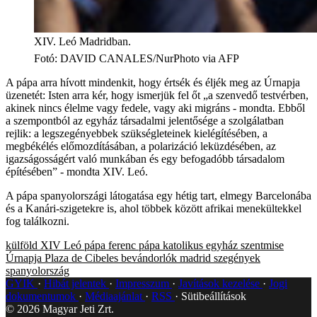
XIV. Leó Madridban.
Fotó
:
DAVID CANALES/NurPhoto via AFP
A pápa arra hívott mindenkit, hogy értsék és éljék meg az Úrnapja
üzenetét: Isten arra kér, hogy ismerjük fel őt „a szenvedő testvérben,
akinek nincs élelme vagy fedele, vagy aki migráns - mondta. Ebből
a szempontból az egyház társadalmi jelentősége a szolgálatban
rejlik: a legszegényebbek szükségleteinek kielégítésében, a
megbékélés előmozdításában, a polarizáció leküzdésében, az
igazságosságért való munkában és egy befogadóbb társadalom
építésében” - mondta XIV. Leó.
A pápa spanyolországi látogatása egy hétig tart, elmegy Barcelonába
és a Kanári-szigetekre is, ahol többek között afrikai menekültekkel
fog találkozni.
külföld
XIV Leó pápa
ferenc pápa
katolikus egyház
szentmise
Úrnapja
Plaza de Cibeles
bevándorlók
madrid
szegények
spanyolország
GYIK
Hibát jelentek
Impresszum
Javítások kezelése
Jogi
dokumentumok
Médiaajánlat
RSS
Sütibeállítások
©
2026
Magyar Jeti Zrt.