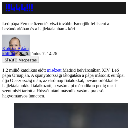
Leó pápa Ferenc üzenetét viszi tovább: Ismerjük fel Istent a
bevándorlóban és a hajléktalanban - kéri
Kolozsi Ádám
külföld
2026. június 7. 14:26
Megosztás
1,2 millió katolikus előtt
misézett
Madrid belvárosában XIV. Leó
pápa Úrnapján. A spanyolországi látogatása a pápa második európai
útja Olaszország után; az első nap fiatalokkal, bevándorlókkal és
hajléktalanokkal találkozott, a vasárnapi másodikon pedig utcai
szentmisét tartott a Húsvét utáni második vasárnapra eső
hagyományos ünnepen.