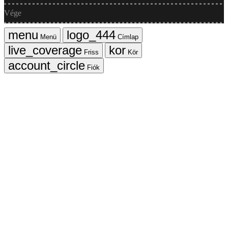
Vége
Menü
Címlap
Friss
Kör
Fiók