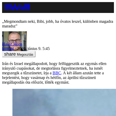
„Megmondtam neki, Bibi, jobb, ha óvatos leszel, különben magadra
maradsz”
Haász János
külföld
2026. június 9. 5:45
Megosztás
Irán és Izrael megállapodott, hogy felfüggesztik az egymás ellen
irányuló csapásokat, de megtorlásra figyelmeztetnek, ha ismét
megszegik a tűzszünetet, írja a
BBC
. A két állam azután tette a
bejelentést, hogy vasárnap és hétfőn, az áprilisi tűzszüneti
megállapodás óta először, lőtték egymást.