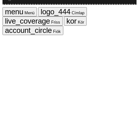
Menü
Címlap
Friss
Kör
Fiók