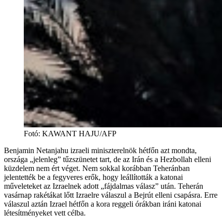
Fotó
:
KAWANT HAJU/AFP
Benjamin Netanjahu izraeli miniszterelnök hétfőn azt mondta,
országa „jelenleg” tűzszünetet tart, de az Irán és a Hezbollah elleni
küzdelem nem ért véget. Nem sokkal korábban Teheránban
jelentették be a fegyveres erők, hogy leállították a katonai
műveleteket az Izraelnek adott „fájdalmas válasz” után. Teherán
vasárnap rakétákat lőtt Izraelre válaszul a Bejrút elleni csapásra. Erre
válaszul aztán Izrael hétfőn a kora reggeli órákban iráni katonai
létesítményeket vett célba.