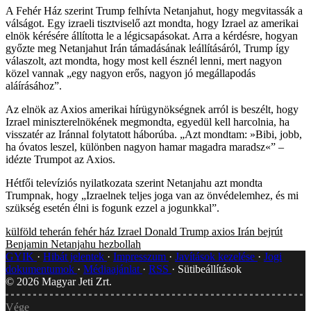
A Fehér Ház szerint Trump felhívta Netanjahut, hogy megvitassák a
válságot. Egy izraeli tisztviselő azt mondta, hogy Izrael az amerikai
elnök kérésére állította le a légicsapásokat. Arra a kérdésre, hogyan
győzte meg Netanjahut Irán támadásának leállításáról, Trump így
válaszolt, azt mondta, hogy most kell észnél lenni, mert nagyon
közel vannak „egy nagyon erős, nagyon jó megállapodás
aláírásához”.
Az elnök az Axios amerikai hírügynökségnek arról is beszélt, hogy
Izrael miniszterelnökének megmondta, egyedül kell harcolnia, ha
visszatér az Iránnal folytatott háborúba. „Azt mondtam: »Bibi, jobb,
ha óvatos leszel, különben nagyon hamar magadra maradsz«” –
idézte Trumpot az Axios.
Hétfői televíziós nyilatkozata szerint Netanjahu azt mondta
Trumpnak, hogy „Izraelnek teljes joga van az önvédelemhez, és mi
szükség esetén élni is fogunk ezzel a jogunkkal”.
külföld
teherán
fehér ház
Izrael
Donald Trump
axios
Irán
bejrút
Benjamin Netanjahu
hezbollah
GYIK
Hibát jelentek
Impresszum
Javítások kezelése
Jogi
dokumentumok
Médiaajánlat
RSS
Sütibeállítások
©
2026
Magyar Jeti Zrt.
Vége