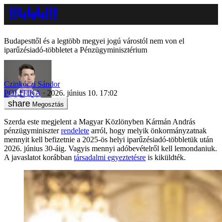
Budapesttől és a legtöbb megyei jogú várostól nem von el
iparűzésiadó-többletet a Pénzügyminisztérium
Czinkóczi Sándor
POLITIKA
2026. június 10. 17:02
Megosztás
Szerda este megjelent a Magyar Közlönyben Kármán András
pénzügyminiszter
rendelete
arról, hogy melyik önkormányzatnak
mennyit kell befizetnie a 2025-ös helyi iparűzésiadó-többletük után
2026. június 30-áig. Vagyis mennyi adóbevételről kell lemondaniuk.
A javaslatot korábban
társadalmi egyeztetésre
is kiküldték.