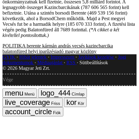
önkormányzatnak kell fizetnie, összesen 5,8 milliárd forintot. A
legnagyobb összeget Kazincbarcikának (787 606 565 forint) kell
befizetnie. Utána a szintén borsodi Berente (469 539 156 forint)
következik, ahol a BorsodChem működik. Majd a Pest megyei
Vecsés fut be a harmadik helyre (185 070 333 forint). A fizetési lista
végén pedig Balatonfüred áll 7689 forinttal.
(*A cikket a két
kivétellel pontosítottuk.)
POLITIKA
berente
kármán andrás
vecsés
kazincbarcika
balatonfüred
helyi iparűzésiadó
magyar közlöny
GYIK
Hibát jelentek
Impresszum
Javítások kezelése
Jogi
dokumentumok
Médiaajánlat
RSS
Sütibeállítások
©
2026
Magyar Jeti Zrt.
Vége
Menü
Címlap
Friss
Kör
Fiók