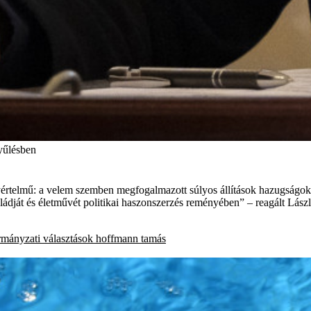
yűlésben
t egyértelmű: a velem szemben megfogalmazott súlyos állítások hazugsá
aládját és életművét politikai haszonszerzés reményében” – reagált Lász
mányzati választások
hoffmann tamás