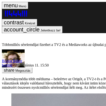
Menü
Kinézet
Jelentkezz be!
Többmilliós sérelemdíjat fizethet a TV2 és a Mediaworks az újbudai 
Bódog Bálint
belföld
2026. június 11. 15:50
Megosztás
A kormánymédia több médiuma – beleértve az Origót, a TV2-t és a Pes
választások idején valótlanul híresztelték, hogy nem kívánt intim köz
mindezért összesen nyolcmilliós sérelemdíjat ítélt meg. Az ítélet első