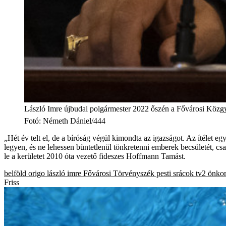
László Imre újbudai polgármester 2022 őszén a Fővárosi Közg
Fotó
:
Németh Dániel/444
„Hét év telt el, de a bíróság végül kimondta az igazságot. Az ítéle
legyen, és ne lehessen büntetlenül tönkretenni emberek becsületét, cs
le a kerületet 2010 óta vezető fideszes Hoffmann Tamást.
belföld
origo
lászló imre
Fővárosi Törvényszék
pesti srácok
tv2
önkor
Friss