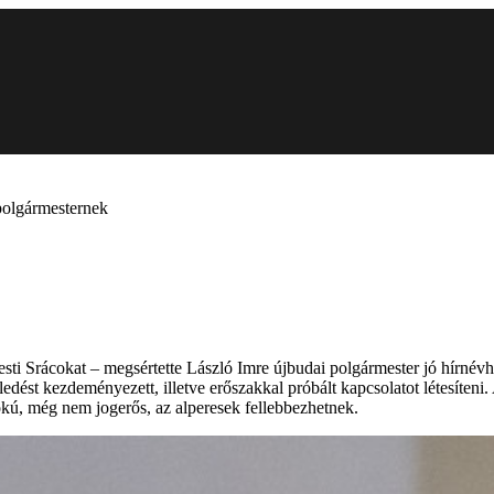
polgármesternek
ti Srácokat – megsértette László Imre újbudai polgármester jó hírnév
eledést kezdeményezett, illetve erőszakkal próbált kapcsolatot létesíte
fokú, még nem jogerős, az alperesek fellebbezhetnek.