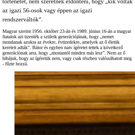
történetét, nem szeretnék eldönteni, hogy „kik voltak
az igazi 56-osok vagy éppen az igazi
rendszerváltók”.
Magyar szerint 1956. október 23-án és 1989. június 16-án a magyar
fiatalok azt üzenték a szüleik generációjának, hogy „nemet
mondanak azokra az évekre, évtizedekre, amelyek az ő életük
kereteit adták”. Bátor és egyben naiv ígéretet tettek a következő
generációnak arra, hogy „mostantól minden más lesz”. Nem az ő
hibájuk, hogy az ígéretük nem, vagy csak részben valósulhatott meg
- fűzte hozzá.