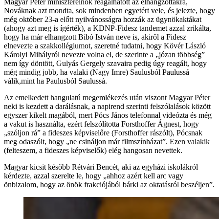
Magyar Péter miniszterelnök reagálhatott az elhangzottakra,
Nováknak azt mondta, sok mindenben egyetért vele, és jelezte, hogy
még október 23-a előtt nyilvánosságra hozzák az ügynökaktákat
(ahogy azt meg is ígérték), a KDNP-Fidesz tandemet azzal zrikálta,
hogy ha már elhangzott Bibó István neve is, akiről a Fidesz
elnevezte a szakkollégiumot, szeretné tudatni, hogy Kövér László
Károlyi Mihályról nevezte volna el, de szerinte a „józan többség”
nem így döntött, Gulyás Gergely szavaira pedig úgy reagált, hogy
még mindig jobb, ha valaki (Nagy Imre) Saulusból Paulussá
válik,mint ha Paulusból Saulussá.
Az emelkedett hangulatú megemlékezés után viszont Magyar Péter
neki is kezdett a darálásnak, a napirend szerinti felszólalások között
egyszer kikelt magából, mert Pócs János telefonnal videózta és még
a vakut is használta, ezért felszólította Forsthoffer Ágnest, hogy
„szóljon rá” a fideszes képviselőre (Forsthoffer rászólt), Pócsnak
meg odaszólt, hogy „ne csináljon már filmszínházat”. Ezen valakik
(felteszem, a fideszes képviselők) elég hangosan nevettek.
Magyar kicsit később Rétvári Bencét, aki az egyházi iskolákról
kérdezte, azzal szerelte le, hogy „ahhoz azért kell arc vagy
önbizalom, hogy az önök frakciójából bárki az oktatásról beszéljen”.