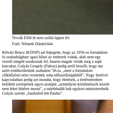
Novák Előd itt nem szólal éppen fel.
Fotó
:
Németh Dániel/444
Rétvári Bence (KDNP) azt fejtegette, hogy az 1956-os forradalom
és szabadságharc igazi hősei az emberek voltak, akik nem egy
vezető mögött sorakoztak fel, hanem maguk vívták meg a saját
harcukat, Gulyás Gergely (Fidesz) pedig arról beszélt, hogy ma
azért emlékezhetünk szabadon '56-ra, „mert a forradalom
célkitűzései nem vesztettek soha időszerűségükből”, Nagy Imrével
kapcsolatban pedig azt mondta, hogy életének, a történelemben
betöltött szerepének egyes pontjait „semmilyen körülmények között
nem lehet fehérre mosni”, a mártírhalált halt egykori miniszterelnök
Gulyás szerint „Saulusból lett Paulus”.