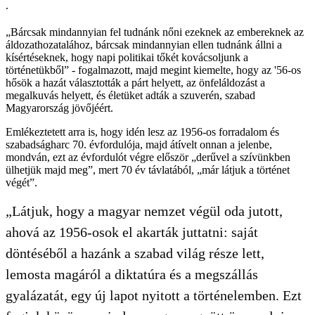
.
„Bárcsak mindannyian fel tudnánk nőni ezeknek az embereknek az
áldozathozatalához, bárcsak mindannyian ellen tudnánk állni a
kísértéseknek, hogy napi politikai tőkét kovácsoljunk a
történetükből” - fogalmazott, majd megint kiemelte, hogy az '56-os
hősök a hazát választották a párt helyett, az önfeláldozást a
megalkuvás helyett, és életüket adták a szuverén, szabad
Magyarország jövőjéért.
Emlékeztetett arra is, hogy idén lesz az 1956-os forradalom és
szabadságharc 70. évfordulója, majd átívelt onnan a jelenbe,
mondván, ezt az évfordulót végre először „derűvel a szívünkben
ülhetjük majd meg”, mert 70 év távlatából, „már látjuk a történet
végét”.
„Látjuk, hogy a magyar nemzet végül oda jutott,
ahová az 1956-osok el akarták juttatni: saját
döntéséből a hazánk a szabad világ része lett,
lemosta magáról a diktatúra és a megszállás
gyalázatát, egy új lapot nyitott a történelemben. Ezt