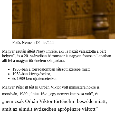
Fotó
:
Németh Dániel/444
Magyar ezután áttért Nagy Imrére, aki „a hazát választotta a párt
helyett”, és a 20. században háromszor is nagyon fontos pillanatban
állt fel a magyar történelem színpadára:
1956-ban a forradalomban játszott szerepe miatt,
1958-ban kivégzésekor,
és 1989-ben újratemetéskor.
Magyar Péter itt tért ki Orbán Viktor volt miniszterelnökre is,
mondván, 1989. június 16-a „egy nemzet katarzisa volt”, és
„nem csak Orbán Viktor történelmi beszéde miatt,
amit az elmúlt évtizedben aprópénzre váltott”