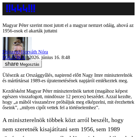
Magyar Péter szerint most jutott el a magyar nemzet odáig, ahová az
1956-osok el akarták juttatni
Diószegi-Horváth Nóra
POLITIKA
2026. június 16. 8:48
Megosztás
Ülésezik az Országgyűlés, napirend előtt Nagy Imre miniszterelnök
és mártírtársai 1989-es újratemetésének napjáról emlékeztek meg.
Kezdésként Magyar Péter miniszterelnök tartott (magához képest
egészen visszafogott, mindössze 12 perces) beszédet. Azzal kezdte,
hogy „a mából visszanézve próbáljuk meg elképzelni, mit érezhettek
őseink”, „milyen cipőt vettek fel a történelemhez”.
A miniszterelnök többek közt arról beszélt, hogy
nem szeretnék kisajátítani sem 1956, sem 1989