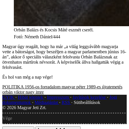
Orbán Balázs és Kocsis Máté eszmét cserél.
Fotó
:
Németh Dániel/444
Magyar úgy reagált, hogy ha már „a világ leggyávább magyarja
vette a bátorságot, hogy beszéljen a magyar parlamentben június 16-
án”, akkor ő speciális válaszként felolvasta Orbán Balázsnak az
ötvenhatos mártírok névsorát. A képviselők állva hallgatták végig a
felolvasást.
És hol van még a nap vége!
POLITIKA
1956-os forradalom
magyar péter
1989-es újratemetés
orbán viktor
nagy imre
GYIK
Hibát jelentek
Impresszum
Javítások kezelése
Jogi
dokumentumok
Médiaajánlat
RSS
Sütibeállítások
©
2026
Magyar Jeti Zrt.
Vége