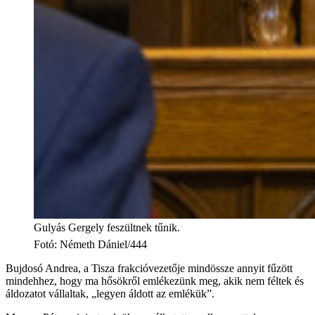
Gulyás Gergely feszültnek tűnik.
Fotó
:
Németh Dániel/444
Bujdosó Andrea, a Tisza frakcióvezetője mindössze annyit fűzött
mindehhez, hogy ma hősökről emlékezünk meg, akik nem féltek és
áldozatot vállaltak, „legyen áldott az emlékük”.