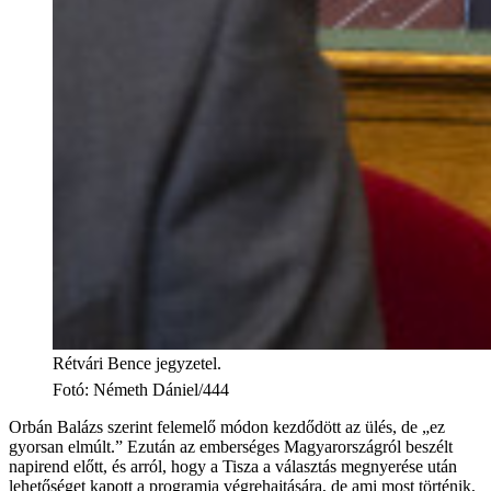
Rétvári Bence jegyzetel.
Fotó
:
Németh Dániel/444
Orbán Balázs szerint felemelő módon kezdődött az ülés, de „ez
gyorsan elmúlt.” Ezután az emberséges Magyarországról beszélt
napirend előtt, és arról, hogy a Tisza a választás megnyerése után
lehetőséget kapott a programja végrehajtására, de ami most történik,