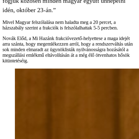
fogjuk közösen minden magyar együtt ünnepelni
idén, október 23-án.”
Mivel Magyar felszólalása nem haladta meg a 20 percet, a
házszabály szerint a frakciók is felszólalhattak 5-5 percben.
Novák Előd, a Mi Hazánk frakcióvezető-helyettese a maga idejét
arra szánta, hogy megemlékezzen arról, hogy a rendszerváltás után
sok minden elmaradt az ügynöklisták nyilvánosságra hozásától a
megszállási emlékmű eltávolításán át a még élő ötvenhatos hősök
kitüntetéséig.