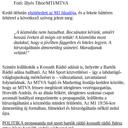
Fotó
:
Illyés Tibor/MTI/MTVA
Kedd délután
elsötétedett az M1 híradója
, és a fekete háttéren
fehérrel a következő szöveg jelent meg:
„A közmédia nem hazudhat. Bocsánatot kérünk, amiért
hosszú éveken át mégis ezt tettük! A közmédia most
átalakul, hogy a jövőben független és hiteles legyen. A
hírszolgáltatás átmenetileg szünetel. Maradjanak
velünk!”
Szintén leállították a Kossuth Rádió adását is, helyette a Bartók
Rádió adása hallható. Az M4 Sport közvetítései – így a labdarúgó-
világbajnokság mérkőzései is – változatlanul, zavartalanul
folytatódnak. Az MTVA Sajtó és Marketing Irodája kedden közölte,
hogy az MTVA frissen megbízott ideiglenes vezérigazgatója,
Horváth András, és az általa felkért, ideiglenes szakmai csapat
azonnali hatállyal megszüntette a propagandát, leállította a
hírszolgáltatást a közmédia minden felületén. Az M1 19:56-kor
átmenetileg új formában, filmekkel és hírszolgáltatás nélkül indul
újra.
POLITIKA
propaganda
m4 sport
bartók rádió
kossuth rádió
fidesz