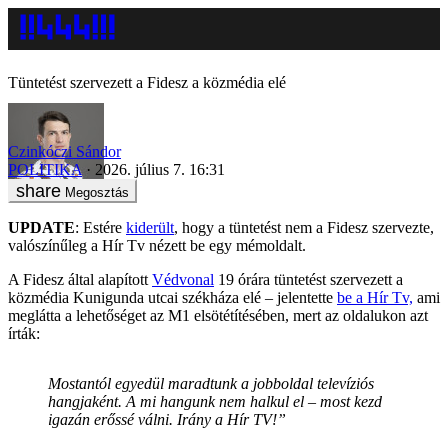
Tüntetést szervezett a Fidesz a közmédia elé
Czinkóczi Sándor
POLITIKA
2026. július 7. 16:31
Megosztás
UPDATE
: Estére
kiderült
, hogy a tüntetést nem a Fidesz szervezte,
valószínűleg a Hír Tv nézett be egy mémoldalt.
A Fidesz által alapított
Védvonal
19 órára tüntetést szervezett a
közmédia Kunigunda utcai székháza elé – jelentette
be a Hír Tv,
ami
meglátta a lehetőséget az M1 elsötétítésében, mert az oldalukon azt
írták:
Mostantól egyedül maradtunk a jobboldal televíziós
hangjaként. A mi hangunk nem halkul el – most kezd
igazán erőssé válni. Irány a Hír TV!”