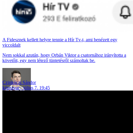
A Fidesznek kellett helyre tennie a Hír Tv-t, ami benézett egy
viccoldalt
Nem sokkal azután, hogy Orbán Viktor a csatornához irányította a
követőit, egy nem létező tüntetésről számoltak be.
Czinkóczi Sándor
képzavar
július 7. 19:45