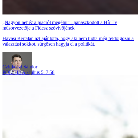
„Nagyon nehéz a piacról megélni” - panaszkodott a Hír Tv
műsorvezetője a Fidesz szóvivőjének
Havasi Bertalan azt ajánlotta, hogy aki nem tudta még feldolgozni a
választási sokkot, sürgősen hagyja el a politikát.
Czinkóczi Sándor
POLITIKA
július 5. 7:58