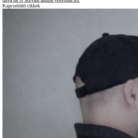
mtva
hír tv
horváth andrás
védvonal
m1
Kapcsolódó cikkek