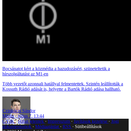
Bocsánatot kért a közmédia a hazudozásért, szüneteltetik a
hírszolgáltatást az M1-en
Több vezetőt azonnali hatállyal felmentettek. Szintén leállították a
Kossuth Rádió adását is, helyette a Bartók Rádió adása hallható.
Czinkóczi Sándor
Média
július 7. 13:44
GYIK
Hibát jelentek
Impresszum
Javítások kezelése
Jogi
dokumentumok
Médiaajánlat
RSS
Sütibeállítások