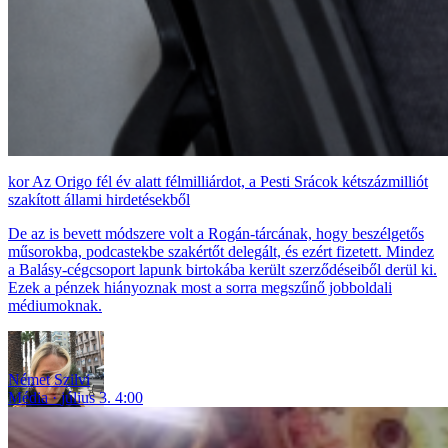
Az Origo fél év alatt félmilliárdot, a Pesti Srácok kétszázmilliót
szakított állami hirdetésekből
De az is bevett módszere volt a Rogán-tárcának, hogy beszélgetős
műsorokba, podcastekbe szakértőt delegált, és ezért fizetett. Mindez
a Balásy-cégcsoport lapunk birtokába került szerződéseiből derül ki.
Ezek a pénzek hiányoznak most a sorra megszűnő jobboldali
médiumoknak.
Német Szilvi
Média
július 3. 4:00