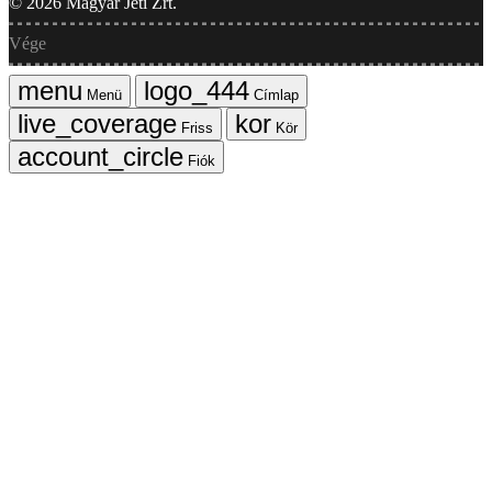
©
2026
Magyar Jeti Zrt.
Vége
Menü
Címlap
Friss
Kör
Fiók