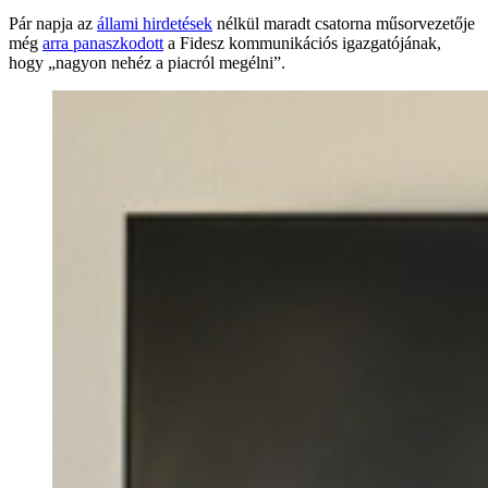
Pár napja az
állami hirdetések
nélkül maradt csatorna műsorvezetője
még
arra panaszkodott
a Fidesz kommunikációs igazgatójának,
hogy „nagyon nehéz a piacról megélni”.