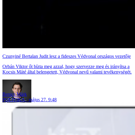
Czunyiné Bertalan Judit lesz a fideszes Védvonal országos vezetője
Orbán Viktor őt bízta meg azzal, hogy szervezze meg és irányítsa a
Kocsis Máté által belengetett, Védvonal nevű valami tevékenységét.
Benics Márk
POLITIKA
május 27. 9:48