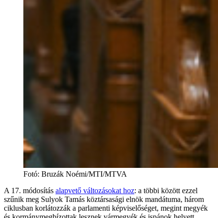
Fotó
:
Bruzák Noémi/MTI/MTVA
A 17. módosítás
alapvető változásokat hoz
: a többi között ezzel
szűnik meg Sulyok Tamás köztársasági elnök mandátuma, három
ciklusban korlátozzák a parlamenti képviselőséget, megint megyék
és kormánymegbízottak lesznek vármegyék és ispánok helyett.