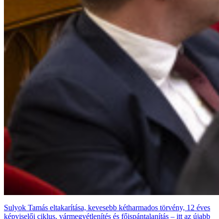
Sulyok Tamás eltakarítása, kevesebb kétharmados törvény, 12 éves
képviselői ciklus, vármegyétlenítés és főispántalanítás – itt az újabb