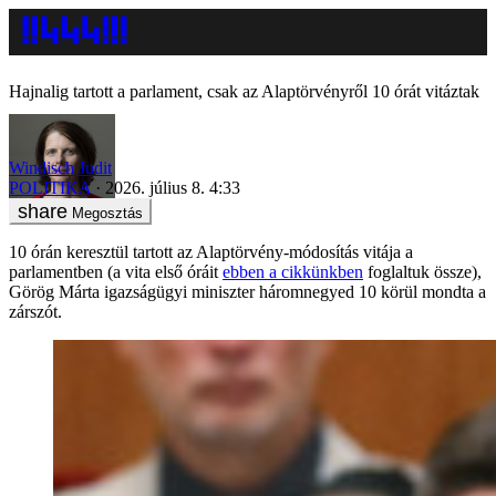
Hajnalig tartott a parlament, csak az Alaptörvényről 10 órát vitáztak
Windisch Judit
POLITIKA
2026. július 8. 4:33
Megosztás
10 órán keresztül tartott az Alaptörvény-módosítás vitája a
parlamentben (a vita első óráit
ebben a cikkünkben
foglaltuk össze),
Görög Márta igazságügyi miniszter háromnegyed 10 körül mondta a
zárszót.