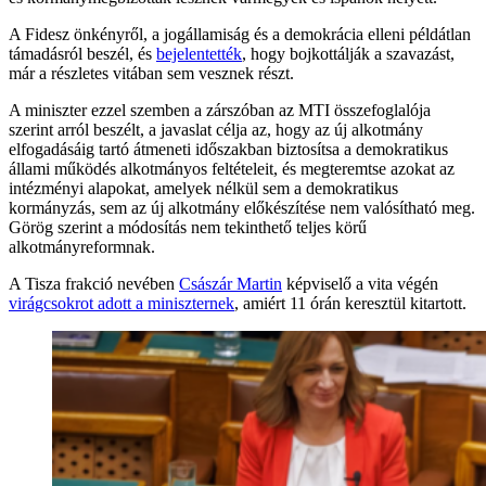
A Fidesz önkényről, a jogállamiság és a demokrácia elleni példátlan
támadásról beszél, és
bejelentették
, hogy bojkottálják a szavazást,
már a részletes vitában sem vesznek részt.
A miniszter ezzel szemben a zárszóban az MTI összefoglalója
szerint arról beszélt, a javaslat célja az, hogy az új alkotmány
elfogadásáig tartó átmeneti időszakban biztosítsa a demokratikus
állami működés alkotmányos feltételeit, és megteremtse azokat az
intézményi alapokat, amelyek nélkül sem a demokratikus
kormányzás, sem az új alkotmány előkészítése nem valósítható meg.
Görög szerint a módosítás nem tekinthető teljes körű
alkotmányreformnak.
A Tisza frakció nevében
Császár Martin
képviselő a vita végén
virágcsokrot adott a miniszternek
, amiért 11 órán keresztül kitartott.