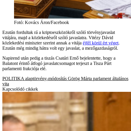
Fotó
:
Kovács Áron/Facebook
Ezután fordultak rá a kriptoeszközökről szóló törvényjavaslat
vitájára, majd a közlekedésről szóló javaslatra. Vitézy Dávid
közlekedési miniszter szerint annak a vitája
éjfél körül ért véget
.
Ezután még mindig hátra volt egy javaslat, a mezőgazdaságról.
Napirend után pedig a tiszás Csatári Ernő bejelentette, hogy a
Balatont érintő átfogó javaslatcsomagot terjeszt a Tisza Párt
parlamenti frakciója elé.
POLITIKA
alaptörvény-módosítás
Görög Márta
parlament
általános
vita
Kapcsolódó cikkek