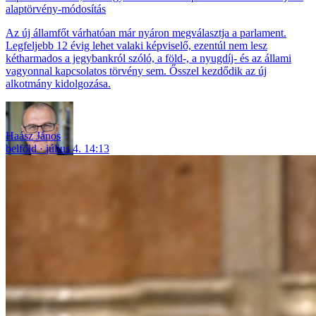
alaptörvény-módosítás
Az új államfőt várhatóan már nyáron megválasztja a parlament.
Legfeljebb 12 évig lehet valaki képviselő, ezentúl nem lesz
kétharmados a jegybankról szóló, a föld-, a nyugdíj- és az állami
vagyonnal kapcsolatos törvény sem. Ősszel kezdődik az új
alkotmány kidolgozása.
Haász János
belföld
július 4. 14:13