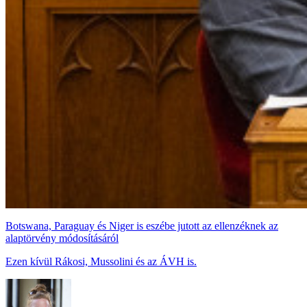
Botswana, Paraguay és Niger is eszébe jutott az ellenzéknek az
alaptörvény módosításáról
Ezen kívül Rákosi, Mussolini és az ÁVH is.