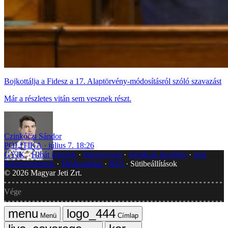
Bojkottálja a Fidesz a 17. Alaptörvény-módosításról szóló szavazást
Már a részletes vitán sem vesznek részt.
Czinkóczi Sándor
POLITIKA
július 7. 18:26
GYIK
Hibát jelentek
Impresszum
Javítások kezelése
Jogi
dokumentumok
Médiaajánlat
RSS
Sütibeállítások
©
2026
Magyar Jeti Zrt.
Vége
Menü
Címlap