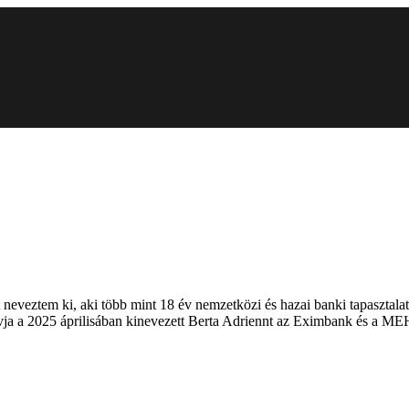
eztem ki, aki több mint 18 év nemzetközi és hazai banki tapasztalatta
vja a 2025 áprilisában kinevezett Berta Adriennt az Eximbank és a MEH