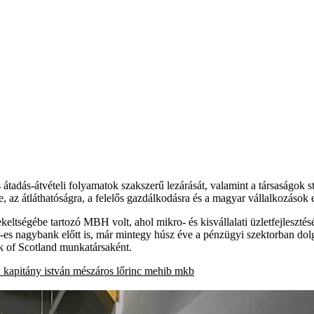
és átadás-átvételi folyamatok szakszerű lezárását, valamint a társaságok 
az átláthatóságra, a felelős gazdálkodásra és a magyar vállalkozások 
tségébe tartozó MBH volt, ahol mikro- és kisvállalati üzletfejlesztésé
-es nagybank előtt is, már mintegy húsz éve a pénzügyi szektorban do
nk of Scotland munkatársaként.
H
kapitány istván
mészáros lőrinc
mehib
mkb