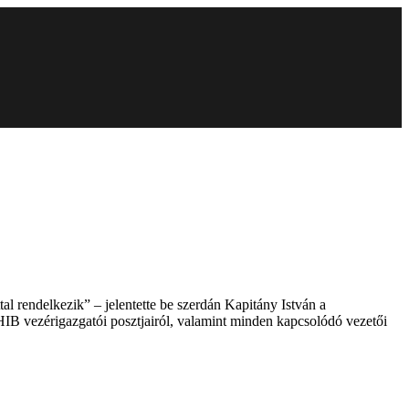
l rendelkezik” – jelentette be szerdán Kapitány István a
IB vezérigazgatói posztjairól, valamint minden kapcsolódó vezetői