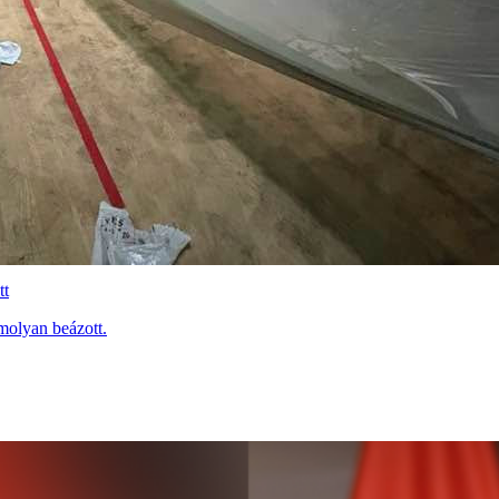
tt
molyan beázott.