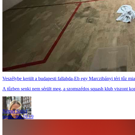
Veszélybe került a budapesti fallabda-Eb egy Marczibányi téri tűz mia
A tűzben senki nem sérült meg, a szomszédos squash klub viszont ko
Német Szilvi
sport
ma 19:19