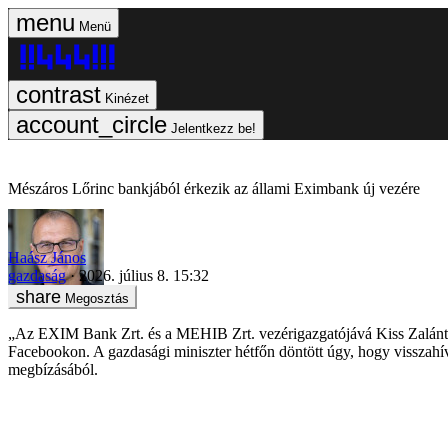
Menü
Kinézet
Jelentkezz be!
Mészáros Lőrinc bankjából érkezik az állami Eximbank új vezére
Haász János
gazdaság
2026. július 8. 15:32
Megosztás
„Az EXIM Bank Zrt. és a MEHIB Zrt. vezérigazgatójává Kiss Zalánt nev
Facebookon. A gazdasági miniszter hétfőn döntött úgy, hogy visszahí
megbízásából.