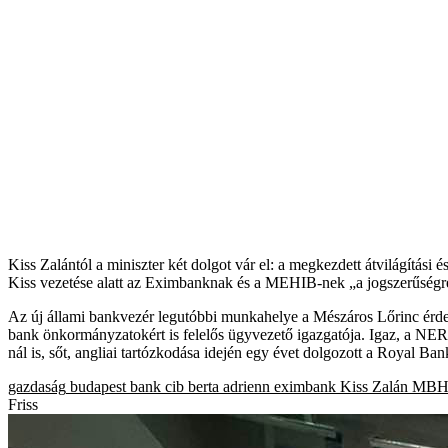
Kiss Zalántól a miniszter két dolgot vár el: a megkezdett átvilágítási 
Kiss vezetése alatt az Eximbanknak és a MEHIB-nek „a jogszerűségre, 
Az új állami bankvezér legutóbbi munkahelye a Mészáros Lőrinc érdekel
bank önkormányzatokért is felelős ügyvezető igazgatója. Igaz, a NER
nál is, sőt, angliai tartózkodása idején egy évet dolgozott a Royal Ba
gazdaság
budapest bank
cib
berta adrienn
eximbank
Kiss Zalán
MB
Friss