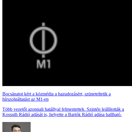
Bocsánatot kért a közmédia a hazudozásért, szüneteltetik a
hírszolgáltatást az M1-en
Több vezetőt azonnali hatállyal felmentettek. Szintén leállították a
Kossuth Rádió adását is, helyette a Bartók Rádió adása hallható.