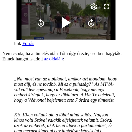
Forrás
Nem csoda, ha a tüntetés után Tóth úgy érezte, cserben hagyták.
Ennek hangot is adott
az oldalán
:
„Na, most van az a pillanat, amikor azt mondom, hogy
most állj, és ne tovább. Mi ez a puhaság?? Az MTVA-
val volt tele egész nap a Facebook, hogy mennyi
embert kirúgtak, hogy ez diktatúra. A Hír Tv bejelenti,
hogy a Védvonal bejelentett este 7 órára egy tüntetést.
Kb. 10-en voltunk ott, a többi mind sajtós. Nagyon
kínos volt! Szóval valakik elfelejtettek valamit. Szóval
azok az emberek, akik benn ülnek a parlamentbe’, és
nem mernek kimenni egy tüntetésre képviselni a