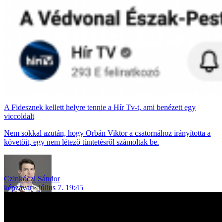
A Fidesznek kellett helyre tennie a Hír Tv-t, ami benézett egy
viccoldalt
Nem sokkal azután, hogy Orbán Viktor a csatornához irányította a
követőit, egy nem létező tüntetésről számoltak be.
Czinkóczi Sándor
képzavar
július 7. 19:45