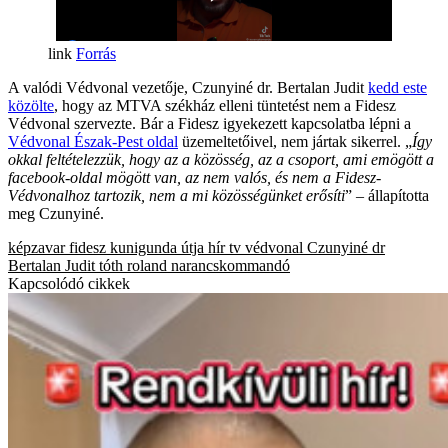
Forrás
A valódi Védvonal vezetője, Czunyiné dr. Bertalan Judit
kedd este
közölte
, hogy az MTVA székház elleni tüntetést nem a Fidesz
Védvonal szervezte. Bár a Fidesz igyekezett kapcsolatba lépni a
Védvonal Észak-Pest oldal
üzemeltetőivel, nem jártak sikerrel. „
Így
okkal feltételezzük, hogy az a közösség, az a csoport, ami emögött a
facebook-oldal mögött van, az nem valós, és nem a Fidesz-
Védvonalhoz tartozik, nem a mi közösségünket erősíti
” – állapította
meg Czunyiné.
képzavar
fidesz
kunigunda útja
hír tv
védvonal
Czunyiné dr
Bertalan Judit
tóth roland
narancskommandó
Kapcsolódó cikkek