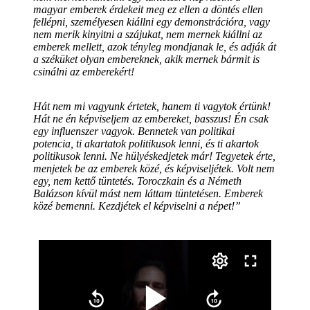
magyar emberek érdekeit meg ez ellen a döntés ellen
fellépni, személyesen kiállni egy demonstrációra, vagy
nem merik kinyitni a szájukat, nem mernek kiállni az
emberek mellett, azok tényleg mondjanak le, és adják át
a széküket olyan embereknek, akik mernek bármit is
csinálni az emberekért!
Hát nem mi vagyunk értetek, hanem ti vagytok értünk!
Hát ne én képviseljem az embereket, basszus! Én csak
egy influenszer vagyok. Bennetek van politikai
potencia, ti akartatok politikusok lenni, és ti akartok
politikusok lenni. Ne hülyéskedjetek már! Tegyetek érte,
menjetek be az emberek közé, és képviseljétek. Volt nem
egy, nem kettő tüntetés. Toroczkain és a Németh
Balázson kívül mást nem láttam tüntetésen. Emberek
közé bemenni. Kezdjétek el képviselni a népet!”