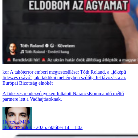
A tahóterror emberi megtestesülése: Tóth Roland, a „jóképű
fideszes csávó”, aki taktikai mellényben szólítja fel távozásra az
Európai Bizottság elnökét
A fideszes rendezvényeken futtatott NarancsKommandó méltó
partnere lett a Vadhajtásoknak.
Herczeg Márk
idióta rekordok
2025. október 14. 11:02