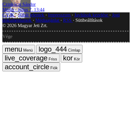
Czinkóczi Sándor
Média
július 7. 13:44
GYIK
Hibát jelentek
Impresszum
Javítások kezelése
Jogi
dokumentumok
Médiaajánlat
RSS
Sütibeállítások
©
2026
Magyar Jeti Zrt.
Vége
Menü
Címlap
Friss
Kör
Fiók