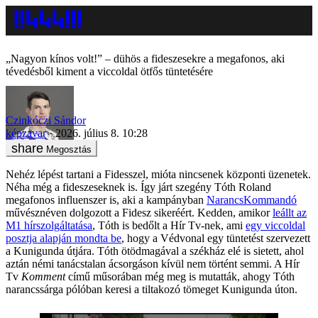
„Nagyon kínos volt!” – dühös a fideszesekre a megafonos, aki
tévedésből kiment a viccoldal ötfős tüntetésére
Czinkóczi Sándor
képzavar
2026. július 8. 10:28
Megosztás
Nehéz lépést tartani a Fidesszel, mióta nincsenek központi üzenetek.
Néha még a fideszeseknek is. Így járt szegény Tóth Roland
megafonos influenszer is, aki a kampányban
NarancsKommandó
művésznéven dolgozott a Fidesz sikeréért. Kedden, amikor
leállt az
M1 hírszolgáltatása
, Tóth is bedőlt a Hír Tv-nek, ami
egy viccoldal
posztja alapján mondta be
, hogy a Védvonal egy tüntetést szervezett
a Kunigunda útjára. Tóth ötödmagával a székház elé is sietett, ahol
aztán némi tanácstalan ácsorgáson kívül nem történt semmi. A Hír
Tv
Komment
című műsorában még meg is mutatták, ahogy Tóth
narancssárga pólóban keresi a tiltakozó tömeget Kunigunda úton.