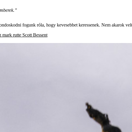
emberek.”
gondoskodni fogunk róla, hogy kevesebbet keressenek. Nem akarok velü
g
mark rutte
Scott Bessent