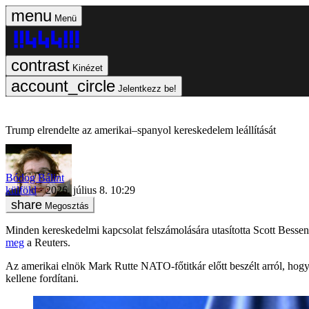
Menü
Kinézet
Jelentkezz be!
Trump elrendelte az amerikai–spanyol kereskedelem leállítását
Bódog Bálint
külföld
2026. július 8. 10:29
Megosztás
Minden kereskedelmi kapcsolat felszámolására utasította Scott Bess
meg
a Reuters.
Az amerikai elnök Mark Rutte NATO-főtitkár előtt beszélt arról, hog
kellene fordítani.