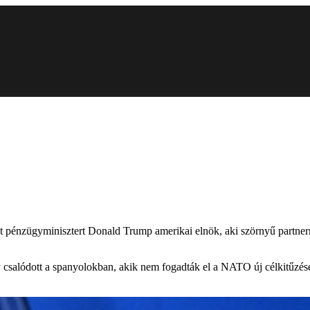
ent pénzügyminisztert Donald Trump amerikai elnök, aki szörnyű partn
y csalódott a spanyolokban, akik nem fogadták el a NATO új célkitűzés