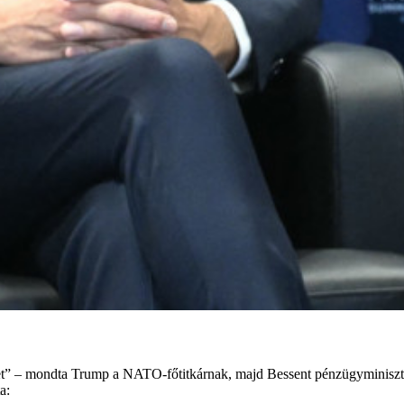
t” – mondta Trump a NATO-főtitkárnak, majd Bessent pénzügyminiszter
a: