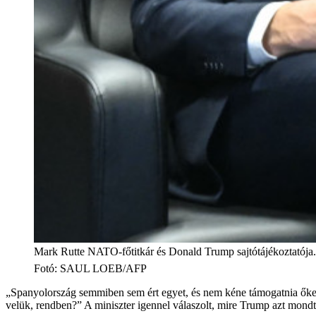
Mark Rutte NATO-főtitkár és Donald Trump sajtótájékoztatója.
Fotó
:
SAUL LOEB/AFP
„Spanyolország semmiben sem ért egyet, és nem kéne támogatnia őke
velük, rendben?” A miniszter igennel válaszolt, mire Trump azt mondt