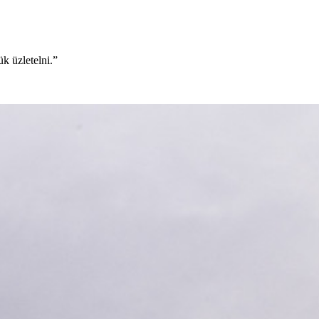
k üzletelni.”