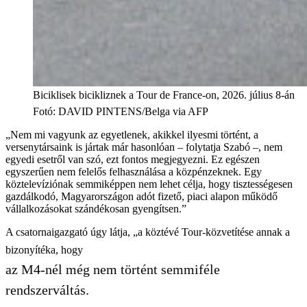
Biciklisek bicikliznek a Tour de France-on, 2026. július 8-án
Fotó
:
DAVID PINTENS/Belga via AFP
„Nem mi vagyunk az egyetlenek, akikkel ilyesmi történt, a
versenytársaink is jártak már hasonlóan – folytatja Szabó –, nem
egyedi esetről van szó, ezt fontos megjegyezni. Ez egészen
egyszerűen nem felelős felhasználása a közpénzeknek. Egy
köztelevíziónak semmiképpen nem lehet célja, hogy tisztességesen
gazdálkodó, Magyarországon adót fizető, piaci alapon működő
vállalkozásokat szándékosan gyengítsen.”
A csatornaigazgató úgy látja, „a köztévé Tour-közvetítése annak a
bizonyítéka, hogy
az M4-nél még nem történt semmiféle
rendszerváltás.