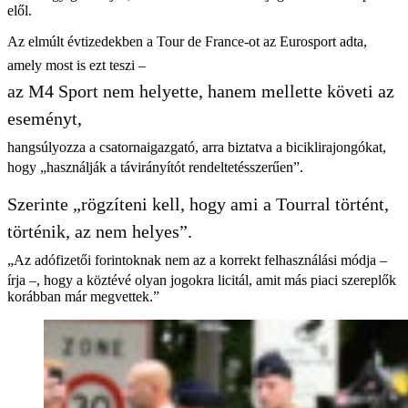
elől.
Az elmúlt évtizedekben a Tour de France-ot az Eurosport adta,
amely most is ezt teszi –
az M4 Sport nem helyette, hanem mellette követi az
eseményt,
hangsúlyozza a csatornaigazgató, arra biztatva a biciklirajongókat,
hogy „használják a távirányítót rendeltetésszerűen”.
Szerinte „rögzíteni kell, hogy ami a Tourral történt,
történik, az nem helyes”.
„Az adófizetői forintoknak nem az a korrekt felhasználási módja –
írja –, hogy a köztévé olyan jogokra licitál, amit más piaci szereplők
korábban már megvettek.”