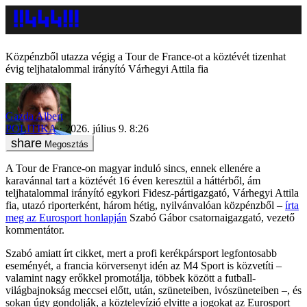
Közpénzből utazza végig a Tour de France-ot a köztévét tizenhat
évig teljhatalommal irányító Várhegyi Attila fia
Gazda Albert
POLITIKA
2026. július 9. 8:26
Megosztás
A Tour de France-on magyar induló sincs, ennek ellenére a
karavánnal tart a köztévét 16 éven keresztül a háttérből, ám
teljhatalommal irányító egykori Fidesz-pártigazgató, Várhegyi Attila
fia, utazó riporterként, három hétig, nyilvánvalóan közpénzből –
írta
meg az Eurosport honlapján
Szabó Gábor csatornaigazgató, vezető
kommentátor.
Szabó amiatt írt cikket, mert a profi kerékpársport legfontosabb
eseményét, a francia körversenyt idén az M4 Sport is közvetíti –
valamint nagy erőkkel promotálja, többek között a futball-
világbajnokság meccsei előtt, után, szüneteiben, ivószüneteiben –, és
sokan úgy gondolják, a köztelevízió elvitte a jogokat az Eurosport