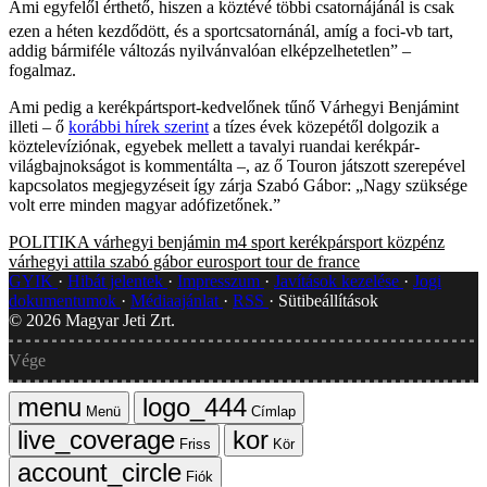
Ami egyfelől érthető, hiszen a köztévé többi csatornájánál is csak
ezen a héten kezdődött, és a sportcsatornánál, amíg a foci-vb tart,
addig bármiféle változás nyilvánvalóan elképzelhetetlen” –
fogalmaz.
Ami pedig a kerékpártsport-kedvelőnek tűnő Várhegyi Benjámint
illeti – ő
korábbi hírek szerint
a tízes évek közepétől dolgozik a
köztelevíziónak, egyebek mellett a tavalyi ruandai kerékpár-
világbajnokságot is kommentálta –, az ő Touron játszott szerepével
kapcsolatos megjegyzéseit így zárja Szabó Gábor: „Nagy szüksége
volt erre minden magyar adófizetőnek.”
POLITIKA
várhegyi benjámin
m4 sport
kerékpársport
közpénz
várhegyi attila
szabó gábor
eurosport
tour de france
GYIK
Hibát jelentek
Impresszum
Javítások kezelése
Jogi
dokumentumok
Médiaajánlat
RSS
Sütibeállítások
©
2026
Magyar Jeti Zrt.
Vége
Menü
Címlap
Friss
Kör
Fiók