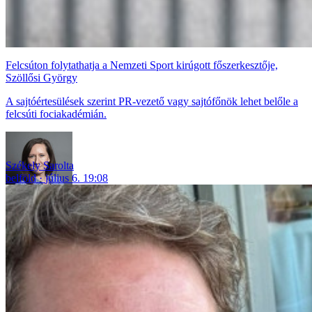
Felcsúton folytathatja a Nemzeti Sport kirúgott főszerkesztője,
Szöllősi György
A sajtóértesülések szerint PR-vezető vagy sajtófőnök lehet belőle a
felcsúti fociakadémián.
Székely Sarolta
belföld
július 6. 19:08