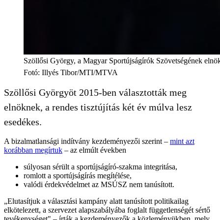
Szöllősi György, a Magyar Sportújságírók Szövetségének elnö
Fotó
:
Illyés Tibor/MTI/MTVA
Szöllősi Györgyöt 2015-ben választották meg
elnöknek, a rendes tisztújítás két év múlva lesz
esedékes.
A bizalmatlansági indítvány kezdeményezői szerint –
mint azt
korábban megírtuk
– az elmúlt években
súlyosan sérült a sportújságíró-szakma integritása,
romlott a sportújságírás megítélése,
valódi érdekvédelmet az MSÚSZ nem tanúsított.
„Elutasítjuk a választási kampány alatt tanúsított politikailag
elkötelezett, a szervezet alapszabályába foglalt függetlenségét sértő
tevékenységet" – írták a kezdeményezők a közleményükben, mely