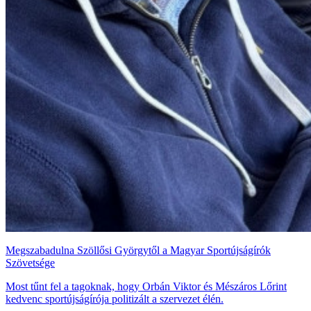
Megszabadulna Szöllősi Györgytől a Magyar Sportújságírók
Szövetsége
Most tűnt fel a tagoknak, hogy Orbán Viktor és Mészáros Lőrint
kedvenc sportújságírója politizált a szervezet élén.