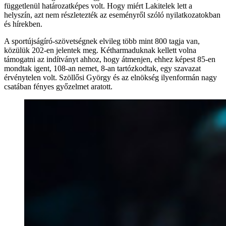
függetlenül határozatképes volt. Hogy miért Lakitelek lett a
helyszín, azt nem részletezték az eseményről szóló nyilatkozatokban
és hírekben.
A sportújságíró-szövetségnek elvileg több mint 800 tagja van,
közülük 202-en jelentek meg. Kétharmaduknak kellett volna
támogatni az indítványt ahhoz, hogy átmenjen, ehhez képest 85-en
mondtak igent, 108-an nemet, 8-an tartózkodtak, egy szavazat
érvénytelen volt. Szöllősi György és az elnökség ilyenformán nagy
csatában fényes győzelmet aratott.