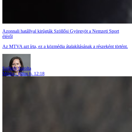
Azonnali hatállyal kirúgták Szöllősi Györgyöt a Nemzeti Sport
éléről
Az MTVA azt írta, ez a közmédia átalakításának a részeként történt.
Székely Sarolta
Média
július 6. 12:18