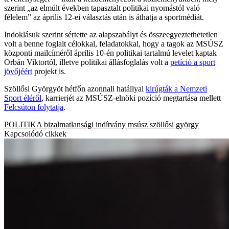
szerint „az elmúlt években tapasztalt politikai nyomástól való
félelem” az április 12-ei választás után is áthatja a sportmédiát.
Indoklásuk szerint sértette az alapszabályt és összeegyeztethetetlen
volt a benne foglalt célokkal, feladatokkal, hogy a tagok az MSÚSZ
központi mailcíméről április 10-én politikai tartalmú levelet kaptak
Orbán Viktortól, illetve politikai állásfoglalás volt a
petíció a sport
jövőjéért
projekt is.
Szöllősi Györgyöt hétfőn azonnali hatállyal
kirúgták a Nemzeti
Sport éléről
, karrierjét az MSÚSZ-elnöki pozíció megtartása mellett
Felcsúton folytatja
.
POLITIKA
bizalmatlansági indítvány
msúsz
szöllősi györgy
Kapcsolódó cikkek