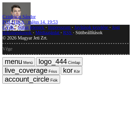
Czinkóczi Sándor
POLITIKA
május 14. 19:53
GYIK
Hibát jelentek
Impresszum
Javítások kezelése
Jogi
dokumentumok
Médiaajánlat
RSS
Sütibeállítások
©
2026
Magyar Jeti Zrt.
Vége
Menü
Címlap
Friss
Kör
Fiók