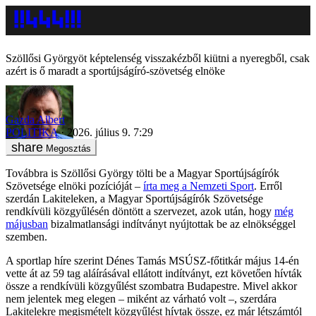
Szöllősi Györgyöt képtelenség visszakézből kiütni a nyeregből, csak
azért is ő maradt a sportújságíró-szövetség elnöke
Gazda Albert
POLITIKA
2026. július 9. 7:29
Megosztás
Továbbra is Szöllősi György tölti be a Magyar Sportújságírók
Szövetsége elnöki pozícióját –
írta meg a Nemzeti Sport
. Erről
szerdán Lakiteleken, a Magyar Sportújságírók Szövetsége
rendkívüli közgyűlésén döntött a szervezet, azok után, hogy
még
májusban
bizalmatlansági indítványt nyújtottak be az elnökséggel
szemben.
A sportlap híre szerint Dénes Tamás MSÚSZ-főtitkár május 14-én
vette át az 59 tag aláírásával ellátott indítványt, ezt követően hívták
össze a rendkívüli közgyűlést szombatra Budapestre. Mivel akkor
nem jelentek meg elegen – miként az várható volt –, szerdára
Lakitelekre megismételt közgyűlést hívtak össze, ez már létszámtól