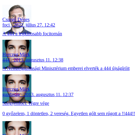
Csurgó Dénes
foci
2022. július 27. 12:42
A 444 a legkínosabb focitornán
Herczeg Márk
444
2013. augusztus 11. 12:38
A Nemzetgazdasági Minisztérium emberei elverték a 444 újságíróit
Herczeg Márk
gazdaság
2013. augusztus 11. 12:37
Szégyenfoci: végre vége
0 győzelem, 1 döntetlen, 2 vereség. Egyetlen gólt sem rúgott a !!444!!