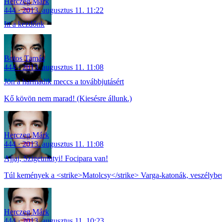
Herczeg Márk
444
2013. augusztus 11. 11:22
Itt a kezdőnk
Botos Tamás
444
2013. augusztus 11. 11:08
Jön a harmadik meccs a továbbjutásért
Kő kövön nem marad! (Kiesésre állunk.)
Herczeg Márk
444
2013. augusztus 11. 11:08
Ajjaj, Szigetmutyi! Focipara van!
Túl kemények a <strike>Matolcsy</strike> Varga-katonák, veszélyben
Herczeg Márk
444
2013. augusztus 11. 10:23