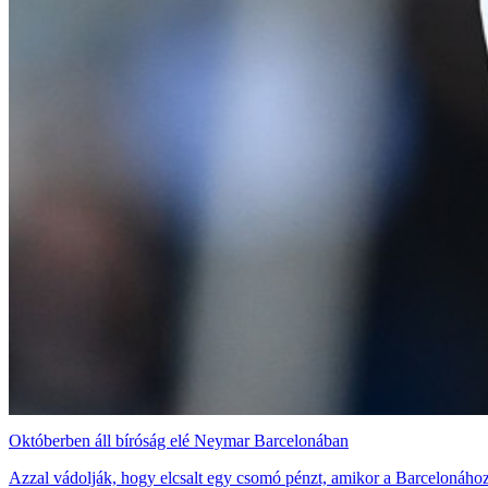
Októberben áll bíróság elé Neymar Barcelonában
Azzal vádolják, hogy elcsalt egy csomó pénzt, amikor a Barcelonáho