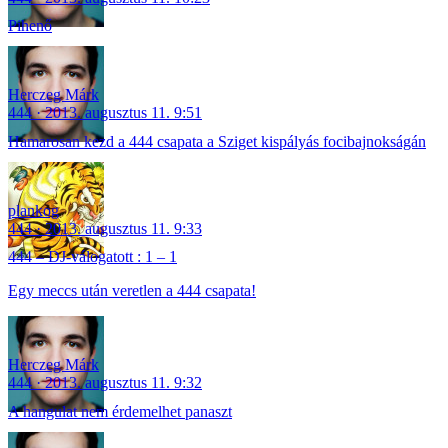
Pihenő
Herczeg Márk
444
2013. augusztus 11. 9:51
Hamarosan kezd a 444 csapata a Sziget kispályás focibajnokságán
plankog
444
2013. augusztus 11. 9:33
444 – DJ-válogatott : 1 – 1
Egy meccs után veretlen a 444 csapata!
Herczeg Márk
444
2013. augusztus 11. 9:32
A hangulat nem érdemelhet panaszt