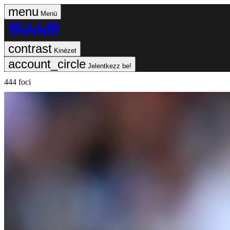
Menü
Kinézet
Jelentkezz be!
444 foci