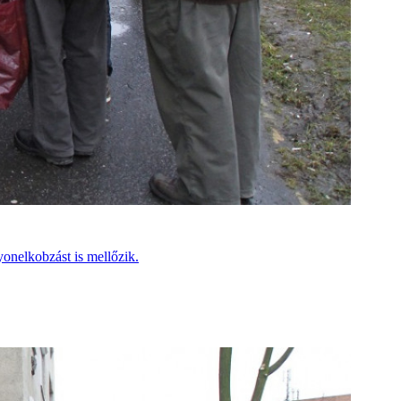
yonelkobzást is mellőzik.