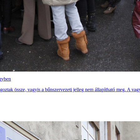
ügyben
goztak össze, vagyis a bűnszervezeti jelleg nem állapítható meg. A vag