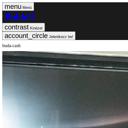
Menü
Kinézet
Jelentkezz be!
buda-cash