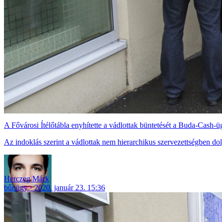
A Fővárosi Ítélőtábla enyhítette a vádlottak büntetését a Buda-Cash-
Az indoklás szerint a vádlottak nem hierarchikus szervezettségben dol
Herczeg Márk
bűnügy
2020. január 23. 15:36