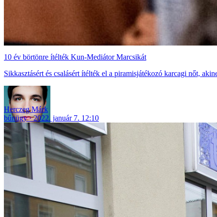
10 év börtönre ítélték Kun-Mediátor Marcsikát
Sikkasztásért és csalásért ítélték el a piramisjátékozó karcagi nőt, akine
Herczeg Márk
bűnügy
2022. január 7. 12:10