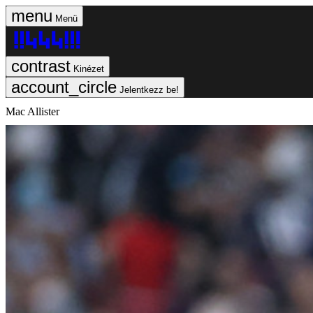
Menü
Kinézet
Jelentkezz be!
Mac Allister