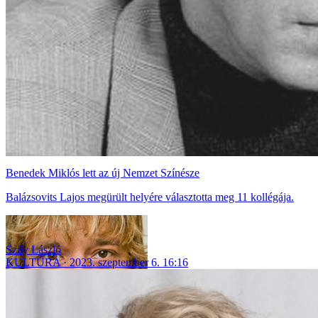
Benedek Miklós lett az új Nemzet Színésze
Balázsovits Lajos megürült helyére választotta meg 11 kollégája.
Szily László
KULTÚRA
2023. szeptember 6. 16:16