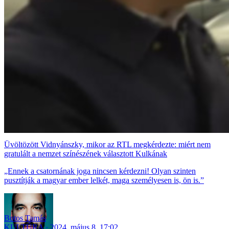
Üvöltözött Vidnyánszky, mikor az RTL megkérdezte: miért nem
gratulált a nemzet színészének választott Kulkának
„Ennek a csatornának joga nincsen kérdezni! Olyan szinten
pusztítják a magyar ember lelkét, maga személyesen is, ön is.”
Botos Tamás
KULTÚRA
2024. május 8. 17:02