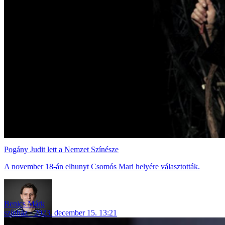
Pogány Judit lett a Nemzet Színésze
A november 18-án elhunyt Csomós Mari helyére választották.
Benics Márk
színház
2023. december 15. 13:21