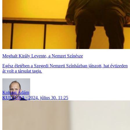
Meghalt Király Levente, a Nemzet Színésze
Egész életében a Szegedi Nemzeti Színházban játszott, hat évtizeden
át volt a társulat tagja.
Kolozsi Ádám
KULTÚRA
2024. július 30. 11:25