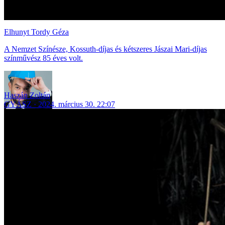
Elhunyt Tordy Géza
A Nemzet Színésze, Kossuth-díjas és kétszeres Jászai Mari-díjas
színművész 85 éves volt.
Haszán Zoltán
GYÁSZ
2024. március 30. 22:07