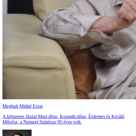
Meghalt Máthé Erzsi
A kétszeres Jászai Mari-díjas, Kossuth-díjas, Érdemes és Kiváló
Művész, a Nemzet Színésze 95 éves volt.