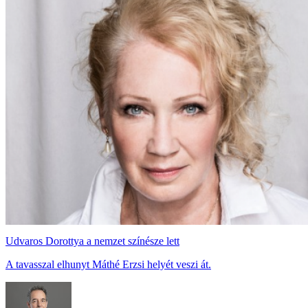
Udvaros Dorottya a nemzet színésze lett
A tavasszal elhunyt Máthé Erzsi helyét veszi át.