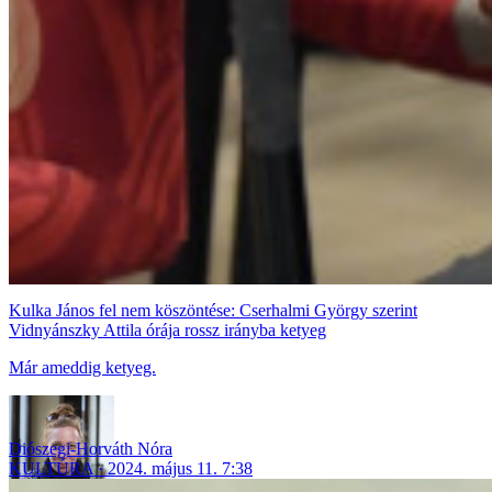
Kulka János fel nem köszöntése: Cserhalmi György szerint
Vidnyánszky Attila órája rossz irányba ketyeg
Már ameddig ketyeg.
Diószegi-Horváth Nóra
KULTÚRA
2024. május 11. 7:38