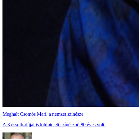
Meghalt Csomós Mari, a nemzet színésze
A Kossuth-díjjal is kitüntetett színésznő 80 éves volt.