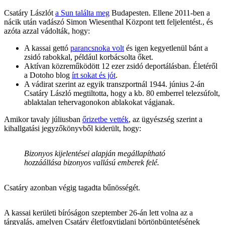
Csatáry Lászlót
a Sun találta meg
Budapesten. Ellene 2011-ben a
nácik után vadászó Simon Wiesenthal Központ tett feljelentést., és
azóta azzal vádolták, hogy:
A kassai gettó
parancsnoka volt
és igen kegyetlenül bánt a
zsidó rabokkal, például korbácsolta őket.
Aktívan közreműködött 12 ezer zsidó deportálásban. Életéről
a Dotoho blog
írt sokat és jót
.
A vádirat szerint az egyik transzportnál 1944. június 2-án
Csatáry László megtiltotta, hogy a kb. 80 emberrel telezsúfolt,
ablaktalan tehervagonokon ablakokat vágjanak.
Amikor tavaly júliusban
őrizetbe vették
, az ügyészség szerint a
kihallgatási jegyzőkönyvből kiderült, hogy:
Bizonyos kijelentései alapján megállapítható
hozzáállása bizonyos vallású emberek felé.
Csatáry azonban végig tagadta bűnösségét.
A kassai kerületi bíróságon szeptember 26-án lett volna az a
tárgyalás, amelyen Csatáry életfogytiglani börtönbüntetésének