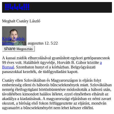
Meghalt Csatáry László
Király András
bűnügy
2013. augusztus 12. 5:22
Megosztás
A kassai zsidók elhurcolásával gyanúsított egykori gettóparancsnok
99 éves volt. Halálhírét ügyvédje, Horváth B. Gábor közölte
a
Borssal
. Szombaton hunyt el a kórházban. Belgyógyászati
panaszokkal kezelték, de tüdőgyulladást kapott.
Csatáry ellen Szlovákiában és Magyarországon is eljárás folyt
emberiesség elleni és háborús bűncselekmények miatt. Szlovákiában
nemrég életfogytiglani börtönbüntetésre módosították a háború után,
távollétében kimondott halálos ítéletet, ezzel elméletben elhárult az
akadálya a kiadatásának. A magyarországi eljárásban ez némi zavart
okozott, a bíróság első fokon felfüggesztette az eljárást, mondván
ugyanazért a bűncselekményért nem lehet kétszer elítélni.