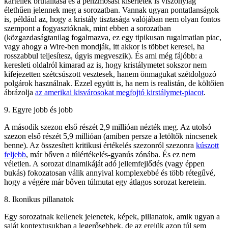
kartellek brutalitása és a pénzmosási kísérletek is viszonylag
élethűen jelennek meg a sorozatban. Vannak ugyan pontatlanságok
is, például az, hogy a kristály tisztasága valójában nem olyan fontos
szempont a fogyasztóknak, mint ebben a sorozatban
(közgazdaságtanilag fogalmazva, ez egy tipikusan rugalmatlan piac,
vagy ahogy a Wire-ben mondják, itt akkor is többet keresel, ha
rosszabbul teljesítesz, úgyis megveszik). És ami még fájóbb: a
keresleti oldalról kimarad az is, hogy kristálymetet sokszor nem
kifejezetten szétcsúszott vesztesek, hanem önmagukat szétdolgozó
polgárok használnak. Ezzel együtt is, ha nem is realistán, de költőien
ábrázolja
az amerikai kisvárosokat megfojtó kirstálymet-piacot
.
9. Egyre jobb és jobb
A második szezon első részét 2,9 millióan nézték meg. Az utolsó
szezon első részét 5,9 millióan (amiben persze a letöltők nincsenek
benne). Az összesített kritikusi értékelés szezonról szezonra
kúszott
feljebb
, már bőven a túlértékelés-gyanús zónába. És ez nem
véletlen. A sorozat dinamikáját adó jellemfejlődés (vagy éppen
bukás) fokozatosan válik annyival komplexebbé és több rétegűvé,
hogy a végére már bőven túlmutat egy átlagos sorozat keretein.
8. Ikonikus pillanatok
Egy sorozatnak kellenek jelenetek, képek, pillanatok, amik ugyan a
saját kontextusukban a legerősebbek, de az erejük azon túl sem