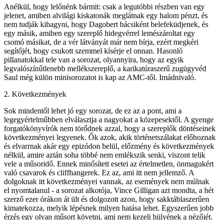
Anélkül, hogy lelőnénk bármit: csak a legutóbbi részben van egy
jelenet, amiben alvilági kiskatonák meglátnak egy halom pénzt, és
nem tudják kihagyni, hogy Dagobert bácsiként belefeküdjenek, és
egy másik, amiben egy szereplő hidegvérrel lemészároltat egy
csomó másikat, de a vér látványát már nem bírja, ezért megkéri
segítőjét, hogy csukott szemmel kísérje el onnan. Hasonló
pillanatokkal tele van a sorozat, olyannyira, hogy az egyik
legvalószínűtlenebb mellékszereplő, a karikatúraszerű zugügyvéd
Saul még külön minisorozatot is kap az AMC-től. Imádnivaló.
2. Következmények
Sok mindentől lehet jó egy sorozat, de ez az a pont, ami a
legegyértelműbben elválasztja a nagyokat a közepesektől. A gyenge
forgatókönyvírók nem törődnek azzal, hogy a szereplők döntéseinek
következményei legyenek. Ők azok, akik történetszálakat előhoznak
és elvarrnak akár egy epizódon belül, előzmény és következmények
nélkül, amire aztán soha többé nem emlékszik senki, viszont telik
vele a műsoridő. Ennek minősített esetei az értelmetlen, önmagukért
való csavarok és cliffhangerek. Ez az, ami itt nem jellemző. A
dolgoknak itt következményei vannak, az események nem múlnak
el nyomtalanul - a sorozat alkotója, Vince Gilligan azt mondta, a hét
szerző ezer órákon át ült és dolgozott azon, hogy sakktáblaszerűen
kimatekozza, melyik lépésnek milyen hatása lehet. Egyszerűen jobb
érzés egy olyan műsort követni, ami nem kezeli hülyének a nézőjét.