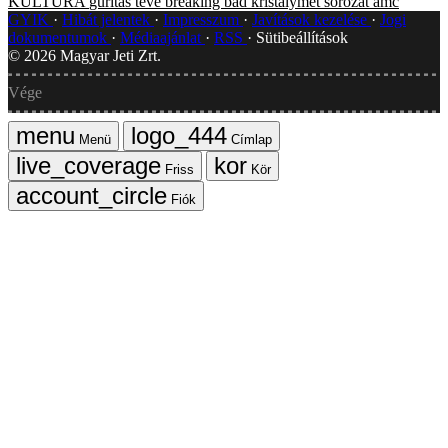
KULTÚRA
gurítás
tévé
breaking bad
kristálymet
sorozat
amc
GYIK
Hibát jelentek
Impresszum
Javítások kezelése
Jogi
dokumentumok
Médiaajánlat
RSS
Sütibeállítások
©
2026
Magyar Jeti Zrt.
Vége
Menü
Címlap
Friss
Kör
Fiók