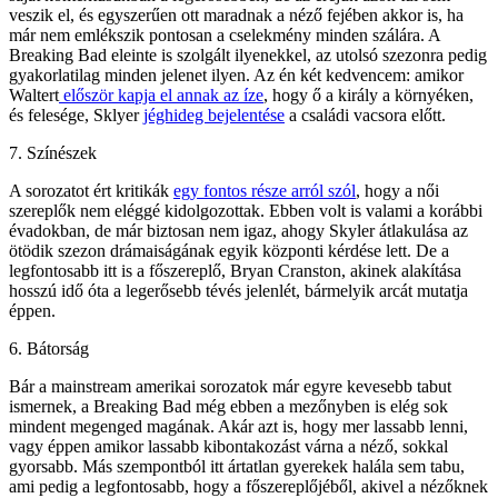
veszik el, és egyszerűen ott maradnak a néző fejében akkor is, ha
már nem emlékszik pontosan a cselekmény minden szálára. A
Breaking Bad eleinte is szolgált ilyenekkel, az utolsó szezonra pedig
gyakorlatilag minden jelenet ilyen. Az én két kedvencem: amikor
Waltert
először kapja el annak az íze
, hogy ő a király a környéken,
és felesége, Sklyer
jéghideg bejelentése
a családi vacsora előtt.
7. Színészek
A sorozatot ért kritikák
egy fontos része arról szól
, hogy a női
szereplők nem eléggé kidolgozottak. Ebben volt is valami a korábbi
évadokban, de már biztosan nem igaz, ahogy Skyler átlakulása az
ötödik szezon drámaiságának egyik központi kérdése lett. De a
legfontosabb itt is a főszereplő, Bryan Cranston, akinek alakítása
hosszú idő óta a legerősebb tévés jelenlét, bármelyik arcát mutatja
éppen.
6. Bátorság
Bár a mainstream amerikai sorozatok már egyre kevesebb tabut
ismernek, a Breaking Bad még ebben a mezőnyben is elég sok
mindent megenged magának. Akár azt is, hogy mer lassabb lenni,
vagy éppen amikor lassabb kibontakozást várna a néző, sokkal
gyorsabb. Más szempontból itt ártatlan gyerekek halála sem tabu,
ami pedig a legfontosabb, hogy a főszereplőjéből, akivel a nézőknek