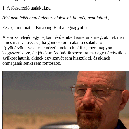
1. A főszereplő átalakulása
(Ezt nem feltétlenül érdemes elolvasni, ha még nem láttad.)
Ez az, ami miatt a Breaking Bad a legnagyobb.
A sorozat elején egy bajban lévő embert ismerünk meg, akinek már
nincs más választása, ha gondoskodni akar a családjáról.
Együttérzünk vele, és elnézzük neki a hibáit is, mert, nagyon
leegyszerűsítve, de jót akar. Az ötödik szezonra már egy nárcisztikus
gyilkost látunk, akinek egy szavát sem hisszük el, és akinek
önmagánál senki sem fontosabb.