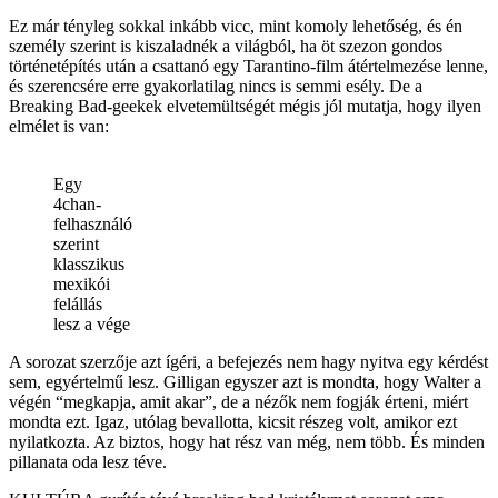
Ez már tényleg sokkal inkább vicc, mint komoly lehetőség, és én
személy szerint is kiszaladnék a világból, ha öt szezon gondos
történetépítés után a csattanó egy Tarantino-film átértelmezése lenne,
és szerencsére erre gyakorlatilag nincs is semmi esély. De a
Breaking Bad-geekek elvetemültségét mégis jól mutatja, hogy ilyen
elmélet is van:
Egy
4chan-
felhasználó
szerint
klasszikus
mexikói
felállás
lesz a vége
A sorozat szerzője azt ígéri, a befejezés nem hagy nyitva egy kérdést
sem, egyértelmű lesz. Gilligan egyszer azt is mondta, hogy Walter a
végén “megkapja, amit akar”, de a nézők nem fogják érteni, miért
mondta ezt. Igaz, utólag bevallotta, kicsit részeg volt, amikor ezt
nyilatkozta. Az biztos, hogy hat rész van még, nem több. És minden
pillanata oda lesz téve.