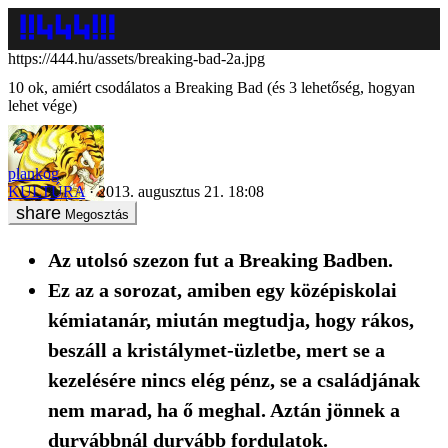
https://444.hu/assets/breaking-bad-2a.jpg
10 ok, amiért csodálatos a Breaking Bad (és 3 lehetőség, hogyan
lehet vége)
plankog
KULTÚRA
2013. augusztus 21. 18:08
Megosztás
Az utolsó szezon fut a Breaking Badben.
Ez az a sorozat, amiben egy középiskolai
kémiatanár, miután megtudja, hogy rákos,
beszáll a kristálymet-üzletbe, mert se a
kezelésére nincs elég pénz, se a családjának
nem marad, ha ő meghal. Aztán jönnek a
durvábbnál durvább fordulatok.