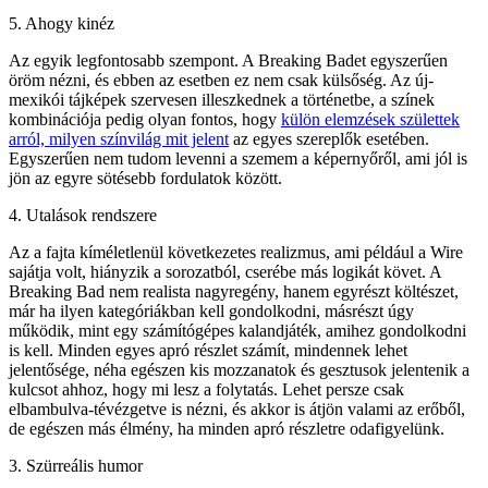
5. Ahogy kinéz
Az egyik legfontosabb szempont. A Breaking Badet egyszerűen
öröm nézni, és ebben az esetben ez nem csak külsőség. Az új-
mexikói tájképek szervesen illeszkednek a történetbe, a színek
kombinációja pedig olyan fontos, hogy
külön elemzések születtek
arról, milyen színvilág mit jelent
az egyes szereplők esetében.
Egyszerűen nem tudom levenni a szemem a képernyőről, ami jól is
jön az egyre sötésebb fordulatok között.
4. Utalások rendszere
Az a fajta kíméletlenül következetes realizmus, ami például a Wire
sajátja volt, hiányzik a sorozatból, cserébe más logikát követ. A
Breaking Bad nem realista nagyregény, hanem egyrészt költészet,
már ha ilyen kategóriákban kell gondolkodni, másrészt úgy
működik, mint egy számítógépes kalandjáték, amihez gondolkodni
is kell. Minden egyes apró részlet számít, mindennek lehet
jelentősége, néha egészen kis mozzanatok és gesztusok jelentenik a
kulcsot ahhoz, hogy mi lesz a folytatás. Lehet persze csak
elbambulva-tévézgetve is nézni, és akkor is átjön valami az erőből,
de egészen más élmény, ha minden apró részletre odafigyelünk.
3. Szürreális humor