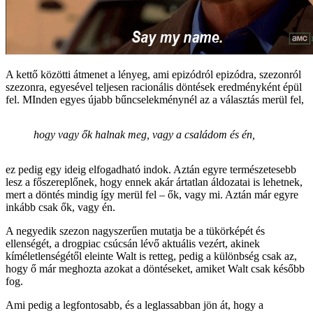
A kettő közötti átmenet a lényeg, ami epizódról epizódra, szezonról
szezonra, egyesével teljesen racionális döntések eredményként épül
fel. MInden egyes újabb bűncselekménynél az a választás merül fel,
hogy vagy ők halnak meg, vagy a családom és én,
ez pedig egy ideig elfogadható indok. Aztán egyre természetesebb
lesz a főszereplőnek, hogy ennek akár ártatlan áldozatai is lehetnek,
mert a döntés mindig így merül fel – ők, vagy mi. Aztán már egyre
inkább csak ők, vagy én.
A negyedik szezon nagyszerűen mutatja be a tükörképét és
ellenségét, a drogpiac csúcsán lévő aktuális vezért, akinek
kíméletlenségétől eleinte Walt is retteg, pedig a különbség csak az,
hogy ő már meghozta azokat a döntéseket, amiket Walt csak később
fog.
Ami pedig a legfontosabb, és a leglassabban jön át, hogy a