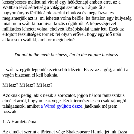
kétségbeesés mellett mi vitt rá egy hétköznapi embert erre, az a
Waltban lévő sértettség a világgal szemben. Látjuk őt a
hagyományos férfiideálok szerint elbukva és megalázva, és
megismerjük azt is, mi lehetett volna belőle, ha fiatalon egy hülyeség
miatt nem száll ki bartaival közös cégükből. A képességeivel
milliárdos lehetett volna, ehelyett középiskolai tanár lett. Ezek az
elfojtott feszültségek törnek fel olyan erővel, hogy egy idő után
akkor sem száll ki, amikor megtehetné.
I'm not in the meth business, I'm in the empire business
– szól az egyik legemlékezetesebb idézete. És ez az a gőg, amiért a
végén biztosan el kell buknia.
Mi lesz? Mi lesz? Mi lesz?
Azoknak pedig, akik nézik a sorozatot, jöjjön három fantasztikus
elmélet arról, hogyan lesz vége. Ezek természetesen csak rajongói
találgatások, amiket
a Wired gyűjtött össze
, játéknak mégsem
rosszak.
1. A Hamlet-séma
Az elmélet szerint a történet vége Shakespeare Hamletjét mintázza