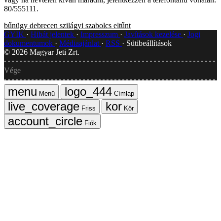
80/555111.
bűnügy
debrecen
szilágyi szabolcs
eltűnt
GYIK
Hibát jelentek
Impresszum
Javítások kezelése
Jogi
dokumentumok
Médiaajánlat
RSS
Sütibeállítások
©
2026
Magyar Jeti Zrt.
Vége
Menü
Címlap
Friss
Kör
Fiók