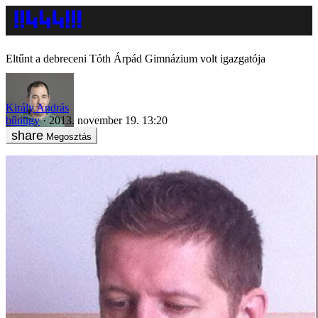
Eltűnt a debreceni Tóth Árpád Gimnázium volt igazgatója
Király András
bűnügy
2013. november 19. 13:20
Megosztás