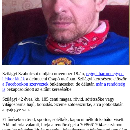
Szilágyi Szabolcsot utoljára november 18-án,
reggel háromnegyed
hétkor látták
a debreceni Csapó utcában. Szilágyi keresésére először
a Facebookon szerveztek
önkénteseket, de délután
már a rendőrség
is
bekapcsolódott az eltűnt keresésébe.
Szilágyi 42 éves, kb. 185 centi magas, rövid, sötétszőke vagy
világosbarna hajú, borostás. Szeme zöldesszürke, arca jobboldalán
anyajegye van.
Eltűnésekor rövid, sportos, sötétkék, kapucni nélküli kabátot viselt.
Aki tud róla valamit, hívja a rendőrséget a 30/8661704-es számon
vagy ha névtelen kíván maradni, jelentkezzen a telefontanú vonalán: