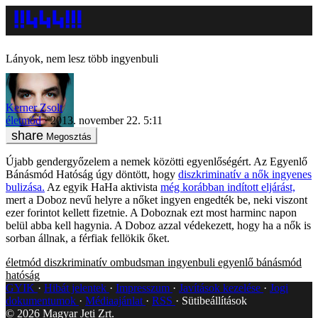
Lányok, nem lesz több ingyenbuli
Kerner Zsolt
életmód
2013. november 22. 5:11
Megosztás
Újabb gendergyőzelem a nemek közötti egyenlőségért. Az Egyenlő
Bánásmód Hatóság úgy döntött, hogy
diszkriminatív a nők ingyenes
bulizása.
Az egyik HaHa aktivista
még korábban indított eljárást,
mert a Doboz nevű helyre a nőket ingyen engedték be, neki viszont
ezer forintot kellett fizetnie. A Doboznak ezt most harminc napon
belül abba kell hagynia. A Doboz azzal védekezett, hogy ha a nők is
sorban állnak, a férfiak fellökik őket.
életmód
diszkriminatív
ombudsman
ingyenbuli
egyenlő bánásmód
hatóság
GYIK
Hibát jelentek
Impresszum
Javítások kezelése
Jogi
dokumentumok
Médiaajánlat
RSS
Sütibeállítások
©
2026
Magyar Jeti Zrt.