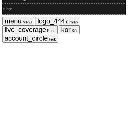
Vége
Menü
Címlap
Friss
Kör
Fiók