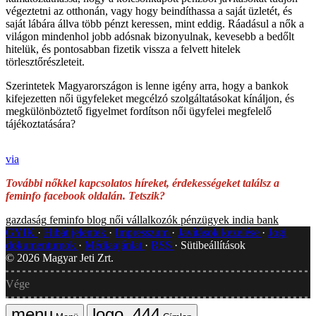
végeztetni az otthonán, vagy hogy beindíthassa a saját üzletét, és
saját lábára állva több pénzt keressen, mint eddig. Ráadásul a nők a
világon mindenhol jobb adósnak bizonyulnak, kevesebb a bedőlt
hitelük, és pontosabban fizetik vissza a felvett hitelek
törlesztőrészleteit.
Szerintetek Magyarországon is lenne igény arra, hogy a bankok
kifejezetten női ügyfeleket megcélzó szolgáltatásokat kínáljon, és
megkülönböztető figyelmet fordítson női ügyfelei megfelelő
tájékoztatására?
via
További nőkkel kapcsolatos híreket, érdekességeket találsz a
feminfo facebook oldalán. Tetszik?
gazdaság
feminfo blog
női vállalkozók
pénzügyek
india
bank
GYIK
Hibát jelentek
Impresszum
Javítások kezelése
Jogi
dokumentumok
Médiaajánlat
RSS
Sütibeállítások
©
2026
Magyar Jeti Zrt.
Vége