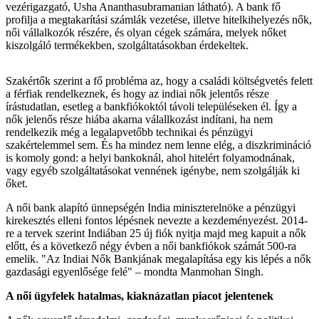
vezérigazgató, Usha Ananthasubramanian látható). A bank fő
profilja a megtakarítási számlák vezetése, illetve hitelkihelyezés nők,
női vállalkozók részére, és olyan cégek számára, melyek nőket
kiszolgáló termékekben, szolgáltatásokban érdekeltek.
Szakértők szerint a fő probléma az, hogy a családi költségvetés felett
a férfiak rendelkeznek, és hogy az indiai nők jelentős része
írástudatlan, esetleg a bankfiókoktól távoli településeken él. Így a
nők jelenős része hiába akarna válallkozást indítani, ha nem
rendelkezik még a legalapvetőbb technikai és pénzügyi
szakértelemmel sem. És ha mindez nem lenne elég, a diszkrimináció
is komoly gond: a helyi bankoknál, ahol hitelért folyamodnának,
vagy egyéb szolgáltatásokat vennének igénybe, nem szolgálják ki
őket.
A női bank alapító ünnepségén India miniszterelnöke a pénzügyi
kirekesztés elleni fontos lépésnek nevezte a kezdeményezést. 2014-
re a tervek szerint Indiában 25 új fiók nyitja majd meg kapuit a nők
előtt, és a következő négy évben a női bankfiókok számát 500-ra
emelik. "Az Indiai Nők Bankjának megalapítása egy kis lépés a nők
gazdasági egyenlősége felé" – mondta Manmohan Singh.
A női ügyfelek hatalmas, kiaknázatlan piacot jelentenek