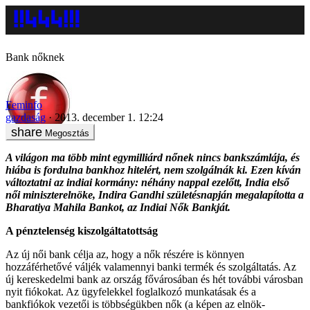
Bank nőknek
Feminfo
gazdaság
2013. december 1. 12:24
Megosztás
A világon ma több mint egymilliárd nőnek nincs bankszámlája, és
hiába is fordulna bankhoz hitelért, nem szolgálnák ki. Ezen kíván
változtatni az indiai kormány: néhány nappal ezelőtt, India első
női miniszterelnöke, Indira Gandhi születésnapján megalapította a
Bharatiya Mahila Bankot, az Indiai Nők Bankját.
A pénztelenség kiszolgáltatottság
Az új női bank célja az, hogy a nők részére is könnyen
hozzáférhetővé váljék valamennyi banki termék és szolgáltatás. Az
új kereskedelmi bank az ország fővárosában és hét további városban
nyit fiókokat. Az ügyfelekkel foglalkozó munkatásak és a
bankfiókok vezetői is többségükben nők (a képen az elnök-