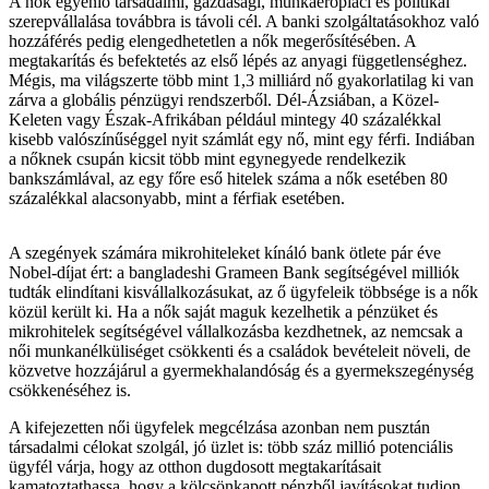
A nők egyenlő társadalmi, gazdasági, munkaerőpiaci és politikai
szerepvállalása továbbra is távoli cél. A banki szolgáltatásokhoz való
hozzáférés pedig elengedhetetlen a nők megerősítésében. A
megtakarítás és befektetés az első lépés az anyagi függetlenséghez.
Mégis, ma világszerte több mint 1,3 milliárd nő gyakorlatilag ki van
zárva a globális pénzügyi rendszerből. Dél-Ázsiában, a Közel-
Keleten vagy Észak-Afrikában például mintegy 40 százalékkal
kisebb valószínűséggel nyit számlát egy nő, mint egy férfi. Indiában
a nőknek csupán kicsit több mint egynegyede rendelkezik
bankszámlával, az egy főre eső hitelek száma a nők esetében 80
százalékkal alacsonyabb, mint a férfiak esetében.
A szegények számára mikrohiteleket kínáló bank ötlete pár éve
Nobel-díjat ért: a bangladeshi Grameen Bank segítségével milliók
tudták elindítani kisvállalkozásukat, az ő ügyfeleik többsége is a nők
közül került ki. Ha a nők saját maguk kezelhetik a pénzüket és
mikrohitelek segítségével vállalkozásba kezdhetnek, az nemcsak a
női munkanélküliséget csökkenti és a családok bevételeit növeli, de
közvetve hozzájárul a gyermekhalandóság és a gyermekszegénység
csökkenéséhez is.
A kifejezetten női ügyfelek megcélzása azonban nem pusztán
társadalmi célokat szolgál, jó üzlet is: több száz millió potenciális
ügyfél várja, hogy az otthon dugdosott megtakarításait
kamatoztathassa, hogy a kölcsönkapott pénzből javításokat tudjon