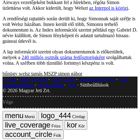
Airways vezetőjeként bukkant fel a hírekben, régóta Simon
üzlettársa volt. Akkor kiderült, hogy Welszt
az Interpol is körözi
.
A rendőrségi rajtaütés során derült ki, hogy Simonnak saját széfje is
volt Welsz házában. Innen került elő több, Simonra terhelő
dokumentum is. Az Index információi szerint például egy Gabriel D.
névre kiállított, de Simon fényképeit és adatait tartalmazó bissau-
guineai útlevél is.
A lap információi szerint olyan dokumentumok is előkerültek,
melyek a
240 milliós osztrák száma fedősztorijaként
szolgálhattak
volna. A széfben több tízmillió forintnyi készpénz is volt.
bűnügy
welsz tamás
MSZP
simon gábor
GYIK
Hibát jelentek
Impresszum
Javítások kezelése
Jogi
dokumentumok
Médiaajánlat
RSS
Sütibeállítások
©
2026
Magyar Jeti Zrt.
Vége
Menü
Címlap
Friss
Kör
Fiók