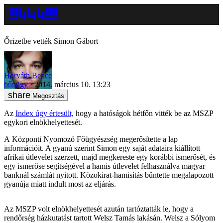
Őrizetbe vették Simon Gábort
Horváth Bence
bűnügy
2014. március 10. 13:23
Megosztás
Az
Index úgy értesült,
hogy a hatóságok hétfőn vitték be az MSZP
egykori elnökhelyettesét.
A Központi Nyomozó Főügyészség megerősítette a lap
információit. A gyanú szerint Simon egy saját adataira kiállított
afrikai útlevelet szerzett, majd megkereste egy korábbi ismerősét, és
egy ismerőse segítségével a hamis útlevelet felhasználva magyar
banknál számlát nyitott. Közokirat-hamisítás bűntette megalapozott
gyanúja miatt indult most az eljárás.
Az MSZP volt elnökhelyettesét azután tartóztatták le, hogy a
rendőrség házkutatást tartott Welsz Tamás lakásán. Welsz a Sólyom