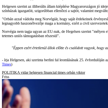
Helgesen szerint az illiberális állam kiépítése Magyarországon jó idej
színházak igazgatóit, szigorúbban ellenőrzi a sajtót, valamint megváltoz
"Orbán azzal vádolta meg Norvégiát, hogy saját érdekeinek érvényesí
legnagyobb haszonélvezője maga a kormány, ezért a civil szervezetek 
Norvégia nem tagja ugyan az EU-nak, de Hegelsen szerint "mélyen elkö
tetemes uniós támogatásban részesül".
"Éppen ezért értetlenül állok előtte és csalódott vagyok, hogy
- írja Helgesen, aki szerinta berlini fal leomlásának 25. évfordulóján a
Times
)
POLITIKA
vidar helgesen
financial times
orbán viktor
Friss