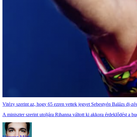
Vitézy szerint az, hogy 65 ezren vettek jegyet Sebestyén Balázs dj-zé
A miniszter szerint utoljára Rihanna váltott ki akkora érdeklődést a b