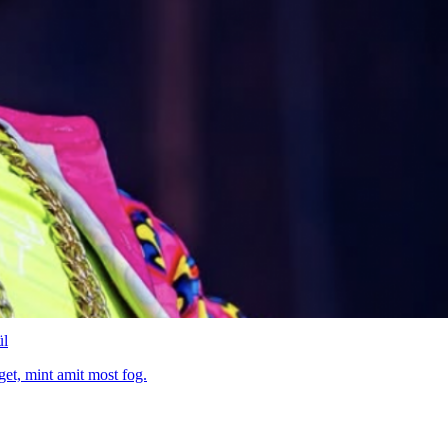
ül
get, mint amit most fog.