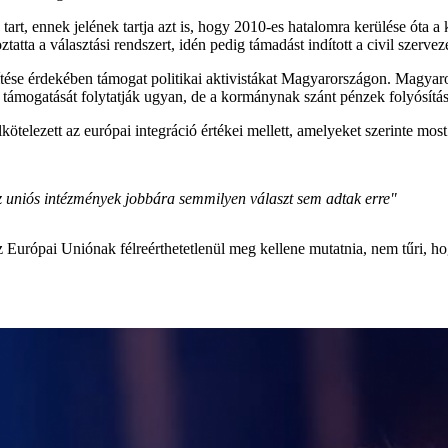
e tart, ennek jelének tartja azt is, hogy 2010-es hatalomra kerülése óta 
tatta a választási rendszert, idén pedig támadást indított a civil szervez
tése érdekében támogat politikai aktivistákat Magyarországon. Magyar
támogatását folytatják ugyan, de a kormánynak szánt pénzek folyósításá
telezett az európai integráció értékei mellett, amelyeket szerinte mos
 az uniós intézmények jobbára semmilyen választ sem adtak erre"
z Európai Uniónak félreérthetetlenül meg kellene mutatnia, nem tűri, hogy