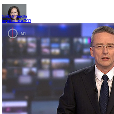
Székely Sarolta
ingatlan
ma 7:33