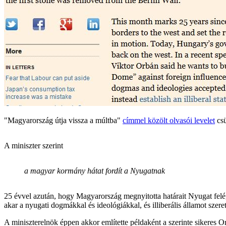
"Magyarország útja vissza a múltba"
címmel közölt olvasói levelet
csü
A miniszter szerint
a magyar kormány hátat fordít a Nyugatnak
25 évvel azután, hogy Magyarország megnyitotta határait Nyugat felé, 
akar a nyugati dogmákkal és ideológiákkal, és illiberális államot szere
A miniszterelnök éppen akkor említette példaként a szerinte sikeres O