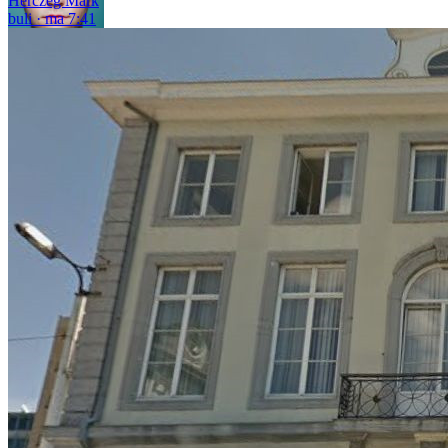
Herczeg Márk
buli
ma 7:41