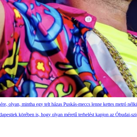
sére, olyan, mintha egy telt házas Puskás-meccs lenne kettes metró nélk
udapestiek körében is, hogy olyan méretű terhelést kapjon az Óbudai-szi