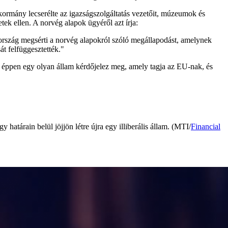
a kormány lecserélte az igazságszolgáltatás vezetőit, múzeumok és
etek ellen. A norvég alapok ügyéről azt írja:
ország megsérti a norvég alapokról szóló megállapodást, amelynek
t felfüggesztették."
t éppen egy olyan állam kérdőjelez meg, amely tagja az EU-nak, és
 határain belül jöjjön létre újra egy illiberális állam. (MTI/
Financial