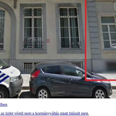
elben
 az üzlet végül nem a kormányváltás miatt hiúsult meg.