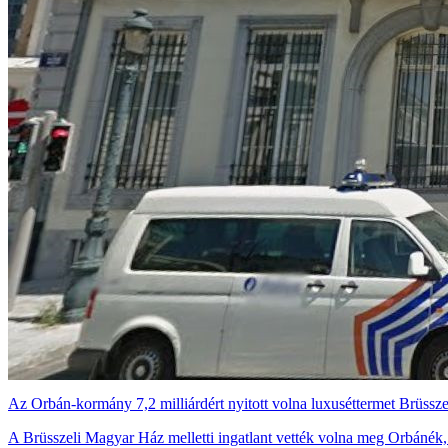
Az Orbán-kormány 7,2 milliárdért nyitott volna luxuséttermet Brüssz
A Brüsszeli Magyar Ház melletti ingatlant vették volna meg Orbánék,