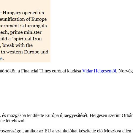
törtökön a Financial Times európai kiadása
Vidar Helgesentől
, Norvég
és mozgásba lendítette Európa újraegyesítését. Helgesen szerint Orbán 
tne létrehozni.
roszországot, amikor az EU a szankciókat készítette elő Moszkva ellen 