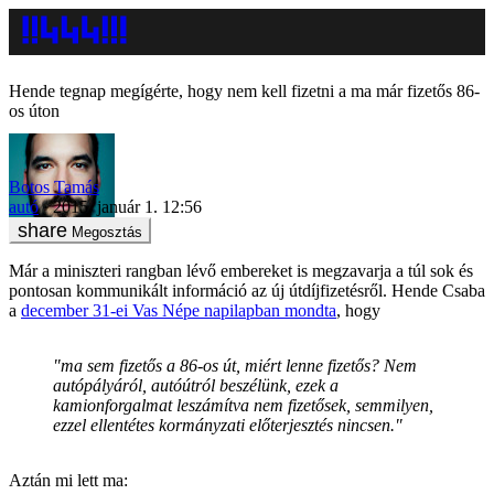
Hende tegnap megígérte, hogy nem kell fizetni a ma már fizetős 86-
os úton
Botos Tamás
autó
2015. január 1. 12:56
Megosztás
Már a miniszteri rangban lévő embereket is megzavarja a túl sok és
pontosan kommunikált információ az új útdíjfizetésről. Hende Csaba
a
december 31-ei Vas Népe napilapban mondta
, hogy
"ma sem fizetős a 86-os út, miért lenne fizetős? Nem
autópályáról, autóútról beszélünk, ezek a
kamionforgalmat leszámítva nem fizetősek, semmilyen,
ezzel ellentétes kormányzati előterjesztés nincsen."
Aztán mi lett ma: