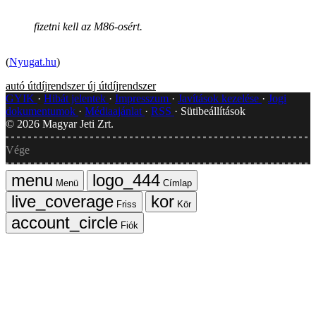
fizetni kell az M86-osért.
(
Nyugat.hu
)
autó
útdíjrendszer
új útdíjrendszer
GYIK
Hibát jelentek
Impresszum
Javítások kezelése
Jogi
dokumentumok
Médiaajánlat
RSS
Sütibeállítások
©
2026
Magyar Jeti Zrt.
Vége
Menü
Címlap
Friss
Kör
Fiók