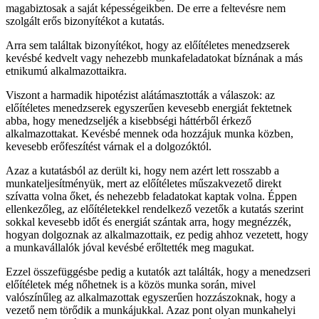
magabiztosak a saját képességeikben. De erre a feltevésre nem
szolgált erős bizonyítékot a kutatás.
Arra sem találtak bizonyítékot, hogy az előítéletes menedzserek
kevésbé kedvelt vagy nehezebb munkafeladatokat bíznának a más
etnikumú alkalmazottaikra.
Viszont a harmadik hipotézist alátámasztották a válaszok: az
előítéletes menedzserek egyszerűen kevesebb energiát fektetnek
abba, hogy menedzseljék a kisebbségi háttérből érkező
alkalmazottakat. Kevésbé mennek oda hozzájuk munka közben,
kevesebb erőfeszítést várnak el a dolgozóktól.
Azaz a kutatásból az derült ki, hogy nem azért lett rosszabb a
munkateljesítményük, mert az előítéletes műszakvezető direkt
szívatta volna őket, és nehezebb feladatokat kaptak volna. Éppen
ellenkezőleg, az előítéletekkel rendelkező vezetők a kutatás szerint
sokkal kevesebb időt és energiát szántak arra, hogy megnézzék,
hogyan dolgoznak az alkalmazottaik, ez pedig ahhoz vezetett, hogy
a munkavállalók jóval kevésbé erőltették meg magukat.
Ezzel összefüggésbe pedig a kutatók azt találták, hogy a menedzseri
előítéletek még nőhetnek is a közös munka során, mivel
valószínűleg az alkalmazottak egyszerűen hozzászoknak, hogy a
vezető nem törődik a munkájukkal. Azaz pont olyan munkahelyi