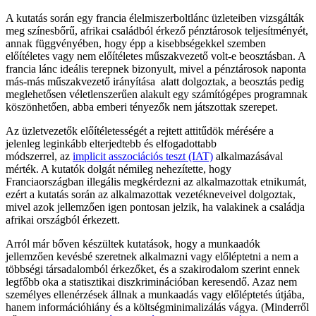
A kutatás során egy francia élelmiszerboltlánc üzleteiben vizsgálták
meg színesbőrű, afrikai családból érkező pénztárosok teljesítményét,
annak függvényében, hogy épp a kisebbségekkel szemben
előítéletes vagy nem előítéletes műszakvezető volt-e beosztásban. A
francia lánc ideális terepnek bizonyult, mivel a pénztárosok naponta
más-más műszakvezető irányítása alatt dolgoztak, a beosztás pedig
meglehetősen véletlenszerűen alakult egy számítógépes programnak
köszönhetően, abba emberi tényezők nem játszottak szerepet.
Az üzletvezetők előítéletességét a rejtett attitűdök mérésére a
jelenleg leginkább elterjedtebb és elfogadottabb
módszerrel, az
implicit asszociációs teszt (IAT)
alkalmazásával
mérték. A kutatók dolgát némileg nehezítette, hogy
Franciaországban illegális megkérdezni az alkalmazottak etnikumát,
ezért a kutatás során az alkalmazottak vezetékneveivel dolgoztak,
mivel azok jellemzően igen pontosan jelzik, ha valakinek a családja
afrikai országból érkezett.
Arról már bőven készültek kutatások, hogy a munkaadók
jellemzően kevésbé szeretnek alkalmazni vagy előléptetni a nem a
többségi társadalomból érkezőket, és a szakirodalom szerint ennek
legfőbb oka a statisztikai diszkriminációban keresendő. Azaz nem
személyes ellenérzések állnak a munkaadás vagy előléptetés útjába,
hanem információhiány és a költségminimalizálás vágya. (Minderről