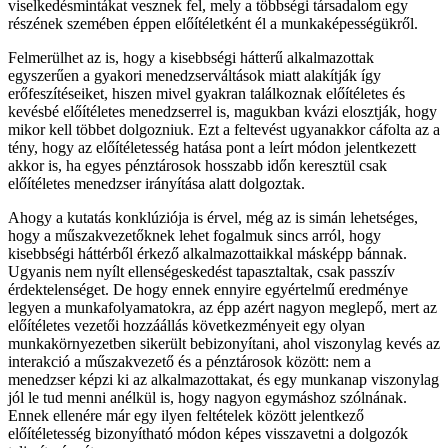
viselkedésmintákat vesznek fel, mely a többségi társadalom egy
részének szemében éppen előítéletként él a munkaképességükről.
Felmerülhet az is, hogy a kisebbségi hátterű alkalmazottak
egyszerűen a gyakori menedzserváltások miatt alakítják így
erőfeszítéseiket, hiszen mivel gyakran találkoznak előítéletes és
kevésbé előítéletes menedzserrel is, magukban kvázi elosztják, hogy
mikor kell többet dolgozniuk. Ezt a feltevést ugyanakkor cáfolta az a
tény, hogy az előítéletesség hatása pont a leírt módon jelentkezett
akkor is, ha egyes pénztárosok hosszabb időn keresztül csak
előítéletes menedzser irányítása alatt dolgoztak.
Ahogy a kutatás konklúziója is érvel, még az is simán lehetséges,
hogy a műszakvezetőknek lehet fogalmuk sincs arról, hogy
kisebbségi háttérből érkező alkalmazottaikkal másképp bánnak.
Ugyanis nem nyílt ellenségeskedést tapasztaltak, csak passzív
érdektelenséget. De hogy ennek ennyire egyértelmű eredménye
legyen a munkafolyamatokra, az épp azért nagyon meglepő, mert az
előítéletes vezetői hozzáállás következményeit egy olyan
munkakörnyezetben sikerült bebizonyítani, ahol viszonylag kevés az
interakció a műszakvezető és a pénztárosok között: nem a
menedzser képzi ki az alkalmazottakat, és egy munkanap viszonylag
jól le tud menni anélkül is, hogy nagyon egymáshoz szólnának.
Ennek ellenére már egy ilyen feltételek között jelentkező
előítéletesség bizonyítható módon képes visszavetni a dolgozók