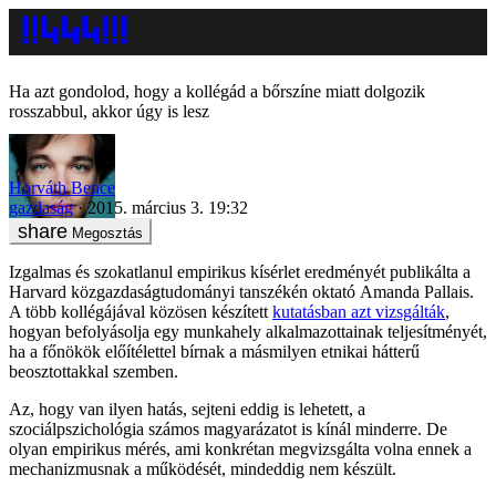
Ha azt gondolod, hogy a kollégád a bőrszíne miatt dolgozik
rosszabbul, akkor úgy is lesz
Horváth Bence
gazdaság
2015. március 3. 19:32
Megosztás
Izgalmas és szokatlanul empirikus kísérlet eredményét publikálta a
Harvard közgazdaságtudományi tanszékén oktató Amanda Pallais.
A több kollégájával közösen készített
kutatásban azt vizsgálták
,
hogyan befolyásolja egy munkahely alkalmazottainak teljesítményét,
ha a főnökök előítélettel bírnak a másmilyen etnikai hátterű
beosztottakkal szemben.
Az, hogy van ilyen hatás, sejteni eddig is lehetett, a
szociálpszichológia számos magyarázatot is kínál minderre. De
olyan empirikus mérés, ami konkrétan megvizsgálta volna ennek a
mechanizmusnak a működését, mindeddig nem készült.