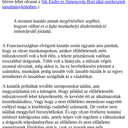
bőven lehet olvasni a
Sík Endre és Simonovits Bori által szerkesztett
tanulmánykötetben
.)
A mostani kutatás annak megértésében segíthet,
hogyan válhat ez a fajta munkahelyi diszkrimináció
önbeteljesítő jóslattá.
A Franciaországban elvégzett kutatás során ugyanis arra jutottak,
hogy az olyan munkanapokon, amikor előítéletesnek mért
műszakvezető volt a bolt élén, a fekete pénztárosok valóban
rosszabbul dolgoztak. Több volt a hiányzás, a műszak végén
azonnal távoztak, még akkor is, ha ez bevételkiesést jelentett a
számukra, munkájuk pedig lassabb volt: lassabb húzták le az egyes
termékeket és lassabban szolgálták ki a vásárlókat.
A kutatók próbáltak további szempontokat találni, ami
magyarázhatná ezt a kilengést. Hogy például az előítéletesebb
műszakvezető lehet képzetlenebb, és kevésbé ért az alkalmazottak
koordinálásához. Vagy hogy a nem előítéletes menedzser nagyobb
eséllyel maga is kisebbségi családból származik. De ezekre nem
találtak meggyőző bizonyítékokat. És egy olyan érzékeny kutatási
módszer kidolgozása után, amely képes volt rögzíteni a változásokat
a dolgozók teljesítményében az előítéletes és nem előítéletes
menedzserek főnöklése alatt is, csak az maradt meg erős