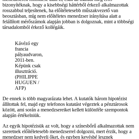
bizonyítéknak, hogy a kisebbségi háttérből érkező alkalmazottak
rosszabbul teljesítenek, ha előítéletesebb műszakvezető van
beosztásban, míg nem előítéletes menedzser irányítása alatt a
felállított mérőszámok alapján jobban is dolgoznak, mint a többségi
társadalomból érkező kollégáik.
Kávézó egy
francia
pályaudvaron,
2011-ben.
Képünk csak
illusztráció.
(PHILIPPE
HUGUEN /
AFP)
De ennek is több magyarázata lehet. A kutatók három hipotézist
állítottak fel, majd egy telefonos kutatást végeztek a pénztárosok
között, ami során a menedzsereiket kellett különféle szempontok
alapján értékelniük.
Az egyik hipotézisük az volt, hogy a színesbőrű alkalmazottak nem
szeretnek előítéletesebb menedzserrel dolgozni, mert érzik, hogy a
menedzser nem kedveli őket, és egyben kevésbé lesznek