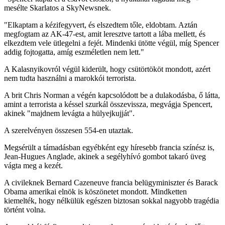
mesélte Skarlatos a SkyNewsnek.
"Elkaptam a kézifegyvert, és elszedtem tőle, eldobtam. Aztán
megfogtam az AK-47-est, amit leresztve tartott a lába mellett, és
elkezdtem vele ütlegelni a fejét. Mindenki ütötte végül, míg Spencer
addig fojtogatta, amíg eszméletlen nem lett."
A Kalasnyikovról végül kiderült, hogy csütörtököt mondott, azért
nem tudta használni a marokkói terrorista.
A brit Chris Norman a végén kapcsolódott be a dulakodásba, ő látta,
amint a terrorista a késsel szurkál összevissza, megvágja Spencert,
akinek "majdnem levágta a hülyejkujját".
A szerelvényen összesen 554-en utaztak.
Megsérült a támadásban egyébként egy híresebb francia színész is,
Jean-Hugues Anglade, akinek a segélyhívó gombot takaró üveg
vágta meg a kezét.
A civileknek Bernard Cazeneuve francia belügyminiszter és Barack
Obama amerikai elnök is köszönetet mondott. Mindketten
kiemelték, hogy nélkülük egészen biztosan sokkal nagyobb tragédia
történt volna.