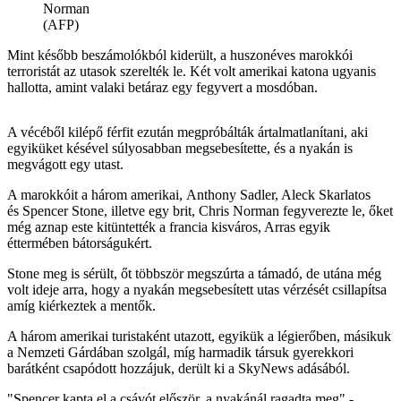
Norman
(AFP)
Mint később beszámolókból kiderült, a huszonéves marokkói
terroristát az utasok szerelték le. Két volt amerikai katona ugyanis
hallotta, amint valaki betáraz egy fegyvert a mosdóban.
A vécéből kilépő férfit ezután megpróbálták ártalmatlanítani, aki
egyiküket késével súlyosabban megsebesítette, és a nyakán is
megvágott egy utast.
A marokkóit a három amerikai, Anthony Sadler, Aleck Skarlatos
és Spencer Stone, illetve egy brit, Chris Norman fegyverezte le, őket
még aznap este kitüntették a francia kisváros, Arras egyik
éttermében bátorságukért.
Stone meg is sérült, őt többször megszúrta a támadó, de utána még
volt ideje arra, hogy a nyakán megsebesített utas vérzését csillapítsa
amíg kiérkeztek a mentők.
A három amerikai turistaként utazott, egyikük a légierőben, másikuk
a Nemzeti Gárdában szolgál, míg harmadik társuk gyerekkori
barátként csapódott hozzájuk, derült ki a SkyNews adásából.
"Spencer kapta el a csávót először, a nyakánál ragadta meg" -