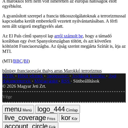
A marokkói férfi nem volt ismeretlen az európai hatóságok előtt
egyébként.
A gyanúsított szerepel a francia titkosszolgálatoknak a terrorizmussal
kapcsolatba került emberekről vezetett nyilvántartásában. A férfi
nem állt szigorú megfigyelés alatt.
Az El País című spanyol lap
arról számolt be
, hogy a támadó
korábban egy évet Spanyolországban töltött, és azt követően
költözött Franciaországba. Az újság szerint megjárta Szíriát is, írja az
MTI.
(MTI/
BBC
/
BI
)
bűnügy
franciaország
thalys
arras
Marokkó
terrorizmus
GYIK
Hibát jelentek
Impresszum
Javítások kezelése
Jogi
dokumentumok
Médiaajánlat
RSS
Sütibeállítások
©
2026
Magyar Jeti Zrt.
Vége
Menü
Címlap
Friss
Kör
Fiók