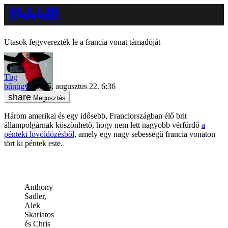
Utasok fegyverezték le a francia vonat támadóját
Tbg
bűnügy
2015. augusztus 22. 6:36
Megosztás
Három amerikai és egy idősebb, Franciországban élő brit
állampolgárnak köszönhető, hogy nem lett nagyobb vérfürdő
a
pénteki lövöldözésből
, amely egy nagy sebességű francia vonaton
tört ki péntek este.
Anthony
Sadler,
Alek
Skarlatos
és Chris