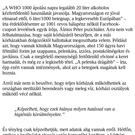
„A WHO 1000 ápolási napra legalább 20 liter alkoholos
kézfertőtlenítő használatát javasolja. Magyarországon ez jóval
elmarad ettől, 6 liter/1000 betegnap, a legkevesebb Európában” –
írta érdeklődésemre az 1001 orvos hálapénz nélkül Facebook-
csoport levelének egyik írója, Álmos Péter pszichiáter. Arra nem volt
felhatalmazása, hogy saját kórházáról beszéljen, de a más
kórházakban dolgozóktól hallottakat megoszthatta velem. Például
azt, hogy vannak klinikák Magyarországon, ahol 150 ágyra havi
félmillió forint jut szappanra, pelenkára, izzóra, postaköltségekre és
javításra. Csak a megfelelő mennyiségű fertőtlenítő elvinné a keret
harmadát, és még ez a legkisebb tétel. „A pelenka drágább” – írta,
épp ezért vannak intézmények, ahol azt a betegnek magának kell
hoznia.
Arról már nem is beszélve, hogy teljes kórházak működhetnek az
országban sterilizáló berendezés vagy meleg víz, kórházi osztályok
működő vécé nélkül.
„Képzelheti, hogy ezek hiánya milyen hatással van a
higiéniás körülményekre.”
És tényleg csak képzelhetjük, mert adatok alig vannak erről. Hétfőn,
amikor a levélvázlat olvasása után keresgélni kezdtem, a kórházi