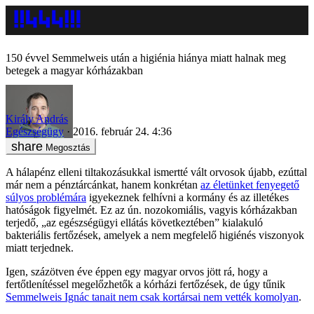
150 évvel Semmelweis után a higiénia hiánya miatt halnak meg
betegek a magyar kórházakban
Király András
Egészségügy
2016. február 24. 4:36
Megosztás
A hálapénz elleni tiltakozásukkal ismertté vált orvosok újabb, ezúttal
már nem a pénztárcánkat, hanem konkrétan
az életünket fenyegető
súlyos problémára
igyekeznek felhívni a kormány és az illetékes
hatóságok figyelmét. Ez az ún. nozokomiális, vagyis kórházakban
terjedő, „az egészségügyi ellátás következtében” kialakuló
bakteriális fertőzések, amelyek a nem megfelelő higiénés viszonyok
miatt terjednek.
Igen, százötven éve éppen egy magyar orvos jött rá, hogy a
fertőtlenítéssel megelőzhetők a kórházi fertőzések, de úgy tűnik
Semmelweis Ignác tanait nem csak kortársai nem vették komolyan
.