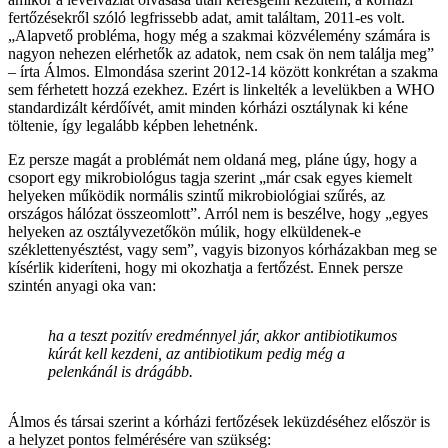
fertőzésekről szóló legfrissebb adat, amit találtam, 2011-es volt.
„Alapvető probléma, hogy még a szakmai közvélemény számára is
nagyon nehezen elérhetők az adatok, nem csak ön nem találja meg”
– írta Álmos. Elmondása szerint 2012-14 között konkrétan a szakma
sem férhetett hozzá ezekhez. Ezért is linkelték a levelükben a WHO
standardizált kérdőívét, amit minden kórházi osztálynak ki kéne
töltenie, így legalább képben lehetnénk.
Ez persze magát a problémát nem oldaná meg, pláne úgy, hogy a
csoport egy mikrobiológus tagja szerint „már csak egyes kiemelt
helyeken működik normális szintű mikrobiológiai szűrés, az
országos hálózat összeomlott”. Arról nem is beszélve, hogy „egyes
helyeken az osztályvezetőkön múlik, hogy elküldenek-e
széklettenyésztést, vagy sem”, vagyis bizonyos kórházakban meg se
kísérlik kideríteni, hogy mi okozhatja a fertőzést. Ennek persze
szintén anyagi oka van:
ha a teszt pozitív eredménnyel jár, akkor antibiotikumos
kúrát kell kezdeni, az antibiotikum pedig még a
pelenkánál is drágább.
Álmos és társai szerint a kórházi fertőzések leküzdéséhez először is
a helyzet pontos felmérésére van szükség: