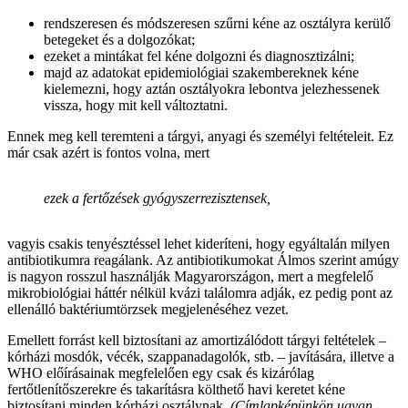
rendszeresen és módszeresen szűrni kéne az osztályra kerülő
betegeket és a dolgozókat;
ezeket a mintákat fel kéne dolgozni és diagnosztizálni;
majd az adatokat epidemiológiai szakembereknek kéne
kielemezni, hogy aztán osztályokra lebontva jelezhessenek
vissza, hogy mit kell változtatni.
Ennek meg kell teremteni a tárgyi, anyagi és személyi feltételeit. Ez
már csak azért is fontos volna, mert
ezek a fertőzések gyógyszerrezisztensek,
vagyis csakis tenyésztéssel lehet kideríteni, hogy egyáltalán milyen
antibiotikumra reagálank. Az antibiotikumokat Álmos szerint amúgy
is nagyon rosszul használják Magyarországon, mert a megfelelő
mikrobiológiai háttér nélkül kvázi találomra adják, ez pedig pont az
ellenálló baktériumtörzsek megjelenéséhez vezet.
Emellett forrást kell biztosítani az amortizálódott tárgyi feltételek –
kórházi mosdók, vécék, szappanadagolók, stb. – javítására, illetve a
WHO előírásainak megfelelően egy csak és kizárólag
fertőtlenítőszerekre és takarításra költhető havi keretet kéne
biztosítani minden kórházi osztálynak.
(Címlapképünkön ugyan