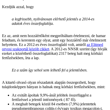
Kezdjük azzal, hogy
a legfrissebb, nyilvánosan elérhető jelentés a 2014-es
adatok éves összefoglalója.
Ez az, amit nem hozzáértőként megpróbáltam értelmezni, de hamar
feladtam, és kerestem egy olyat, amit egy hozzáértő már értelmezett
helyettem. Ez a 2012-es éves összefoglaló volt, amiről
az Elitmed
orvosi szakportál közölt cikket
. A 2012-es NNSR szerint (így hívják
ezeket a közérthető összefoglalókat) 2317 beteg halt meg kórházi
fertőzésekben, írta a lap.
Ez a szám így sehol sem lelhető fel a jelentésben.
A kitartó olvasó olyan részadatok alapján összegezheti, hogy
tulajdonképpen hányan is halnak meg kórházi fertőzésekben, mint:
Az exitált ápoltak 9,9%-ánál jelöltek összefüggést a
fertőzéssel a jelentő intézmények ( 87 fő).
A meghalt betegek közül 84 esetben (7,9%) jelentettek
pseudomembranosus colitis-t és/vagy toxikus megacolon-t.