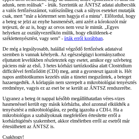
adunk, nem reálisak" - írták. Szerintük az ÁNTSZ adatai alulbecslik
a valós fertőzésszámot, valószínűleg csak a súlyos eseteket mutatják
csak, mert "már a kórtermet sem hagyja el a minta". Előfordul, hogy
a beteg se jelzi az enyhe hasmenését, ami azért a kórokozót már
terjeszti, de az is, hogy az orvos nem vesz le mintát. „Egyes
helyeken az osztályvezetőkön múlik, hogy elküldenek-e
széklettenyésztést, vagy sem” -
írták erről korábban
.
De még a legsúlyosabb, halállal végződő fertőzések adataival
szemben is vannak kételyeik. Az egészségügyi kormányzathoz
eljuttatott levelükben részleteztek egy esetet, amikor egy szívbeteg
páciens már az első, 3 hetes kórházi tartózkodása alatt Clostridium
difficilével fertőződött (CDI) meg, amit a gyorsteszt igazolt is. Hét
napos antibiotikumos kezelés után a tünetei megszűntek, a beteget
hazaengedték. A kórlapján nem szerepelt a mikrobiológiai tenyésztés
eredménye, vagyis ez az eset be se került az ÁNTSZ rendszerébe.
Ugyanez a beteg öt nappal később megállíthatatlan véres-vizes
hasmenéssel került egy másik kórházba, ahol azonnal elküldték a
tenyésztést a mikrobiológiára, ez pedig igazolta a CDI-t. Ha a
mikrobiológus a szabályoknak megfelelően értesítette erről a
korházhigiénés szakembert, akkor elméletben erről az esetről már
értesülhetett az ÁNTSZ is.
Csakhogy!