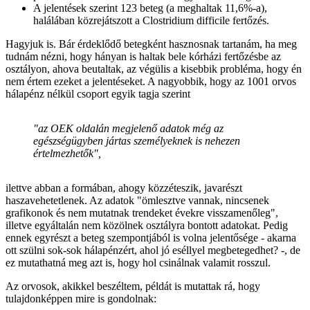
A jelentések szerint 123 beteg (a meghaltak 11,6%-a),
halálában közrejátszott a Clostridium difficile fertőzés.
Hagyjuk is. Bár érdeklődő betegként hasznosnak tartanám, ha meg
tudnám nézni, hogy hányan is haltak bele kórházi fertőzésbe az
osztályon, ahova beutaltak, az végülis a kisebbik probléma, hogy én
nem értem ezeket a jelentéseket. A nagyobbik, hogy az 1001 orvos
hálapénz nélkül csoport egyik tagja szerint
"az OEK oldalán megjelenő adatok még az
egészségügyben jártas személyeknek is nehezen
értelmezhetők",
ilettve abban a formában, ahogy közzéteszik, javarészt
haszavehetetlenek. Az adatok "ömlesztve vannak, nincsenek
grafikonok és nem mutatnak trendeket évekre visszamenőleg",
illetve egyáltalán nem közölnek osztályra bontott adatokat. Pedig
ennek egyrészt a beteg szempontjából is volna jelentősége - akarna
ott szülni sok-sok hálapénzért, ahol jó eséllyel megbetegedhet? -, de
ez mutathatná meg azt is, hogy hol csinálnak valamit rosszul.
Az orvosok, akikkel beszéltem, példát is mutattak rá, hogy
tulajdonképpen mire is gondolnak: