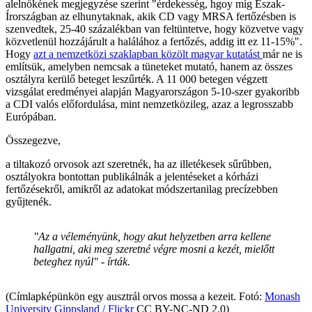
alelnökének megjegyzése szerint "érdekesség, hgoy míg Észak-
Írországban az elhunytaknak, akik CD vagy MRSA fertőzésben is
szenvedtek, 25-40 százalékban van feltüntetve, hogy közvetve vagy
közvetlenül hozzájárult a halálához a fertőzés, addig itt ez 11-15%".
Hogy
azt a nemzetközi szaklapban közölt magyar kutatást
már ne is
említsük, amelyben nemcsak a tüneteket mutató, hanem az összes
osztályra kerülő beteget leszűrték. A 11 000 betegen végzett
vizsgálat eredményei alapján Magyarországon 5-10-szer gyakoribb
a CDI valós előfordulása, mint nemzetközileg, azaz a legrosszabb
Európában.
Összegezve,
a tiltakozó orvosok azt szeretnék, ha az illetékesek sűrűbben,
osztályokra bontottan publikálnák a jelentéseket a kórházi
fertőzésekről, amikről az adatokat módszertanilag precízebben
gyűjtenék.
"Az a véleményünk, hogy akut helyzetben arra kellene
hallgatni, aki meg szeretné végre mosni a kezét, mielőtt
beteghez nyúl" - írták.
(Címlapképünkön egy ausztrál orvos mossa a kezeit. Fotó:
Monash
University Gippsland / Flickr
CC BY-NC-ND 2.0)