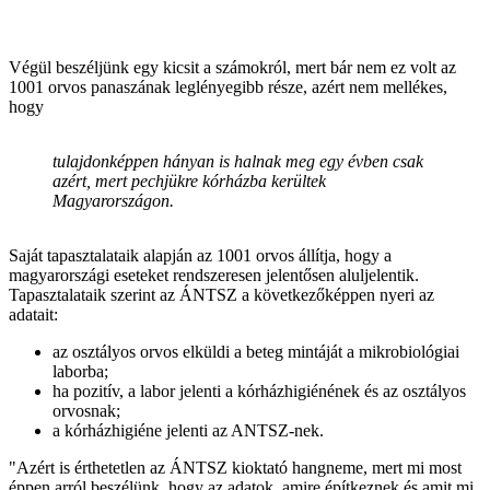
Végül beszéljünk egy kicsit a számokról, mert bár nem ez volt az
1001 orvos panaszának leglényegibb része, azért nem mellékes,
hogy
tulajdonképpen hányan is halnak meg egy évben csak
azért, mert pechjükre kórházba kerültek
Magyarországon.
Saját tapasztalataik alapján az 1001 orvos állítja, hogy a
magyarországi eseteket rendszeresen jelentősen aluljelentik.
Tapasztalataik szerint az ÁNTSZ a következőképpen nyeri az
adatait:
az osztályos orvos elküldi a beteg mintáját a mikrobiológiai
laborba;
ha pozitív, a labor jelenti a kórházhigiénének és az osztályos
orvosnak;
a kórházhigiéne jelenti az ANTSZ-nek.
"Azért is érthetetlen az ÁNTSZ kioktató hangneme, mert mi most
éppen arról beszélünk, hogy az adatok, amire építkeznek és amit mi