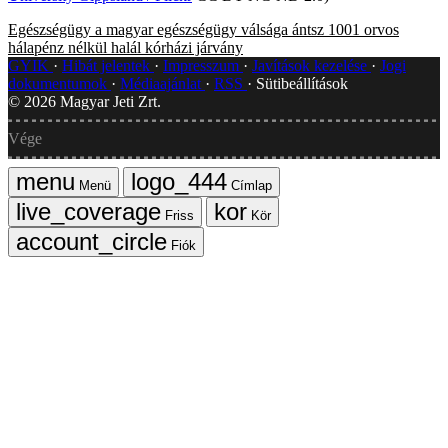
Egészségügy
a magyar egészségügy válsága
ántsz
1001 orvos
hálapénz nélkül
halál
kórházi járvány
GYIK
Hibát jelentek
Impresszum
Javítások kezelése
Jogi
dokumentumok
Médiaajánlat
RSS
Sütibeállítások
©
2026
Magyar Jeti Zrt.
Vége
Menü
Címlap
Friss
Kör
Fiók