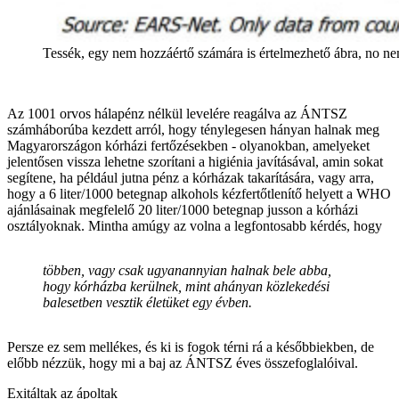
Tessék, egy nem hozzáértő számára is értelmezhető ábra, no n
Az 1001 orvos hálapénz nélkül levelére reagálva az ÁNTSZ
számháborúba kezdett arról, hogy ténylegesen hányan halnak meg
Magyarországon kórházi fertőzésekben - olyanokban, amelyeket
jelentősen vissza lehetne szorítani a higiénia javításával, amin sokat
segítene, ha például jutna pénz a kórházak takarítására, vagy arra,
hogy a 6 liter/1000 betegnap alkohols kézfertőtlenítő helyett a WHO
ajánlásainak megfelelő 20 liter/1000 betegnap jusson a kórházi
osztályoknak. Mintha amúgy az volna a legfontosabb kérdés, hogy
többen, vagy csak ugyanannyian halnak bele abba,
hogy kórházba kerülnek, mint ahányan közlekedési
balesetben vesztik életüket egy évben.
Persze ez sem mellékes, és ki is fogok térni rá a későbbiekben, de
előbb nézzük, hogy mi a baj az ÁNTSZ éves összefoglalóival.
Exitáltak az ápoltak