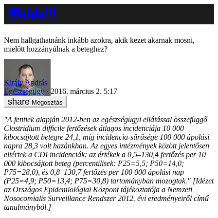
Nem hallgathatnánk inkább azokra, akik kezet akarnak mosni,
mielőtt hozzányúlnak a beteghez?
Király András
Egészségügy
2016. március 2. 5:17
Megosztás
"A fentiek alapján 2012-ben az egészségügyi ellátással összefüggő
Clostridium difficile fertőzések átlagos incidenciája 10 000
kibocsájtott betegre 24,1, míg incidencia-sűrűsége 100 000 ápolási
napra 28,3 volt hazánkban. Az egyes intézmények között jelentősen
eltértek a CDI incidenciák: az értékek a 0,5–130,4 fertőzés per 10
000 kibocsájtott beteg (percentilisek: P25=5,5; P50=14,0;
P75=28,0), és 0,8–130,7 fertőzés per 100 000 ápolási nap
(P25=4,9; P50=13,4; P75=30,8) tartományban mozogtak." [Idézet
az Országos Epidemiológiai Központ tájékoztatója a Nemzeti
Nosocomialis Surveillance Rendszer 2012. évi eredményeiről című
tanulmányból.]