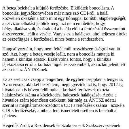
A beteg belehalt a kiújuló fertőzésbe. Elküldték boncolásra. A
boncolási jegyzőkönyvében már nincs szó CDI-ről, a halál
közvetlen okaként a több mint egy hónappal korábbi alapbetegségét,
a szívizomelhalást jelölték meg, azt nem említették, hogy
bélgyulladása volt, és órákkal a halála előtt a fertőzéstől összeomlott
a szervezete, leállt a veséje. Vagyis ez a haláleset, ahol teljesen direkt
az összefüggés a fertőzéssel, nincs benne a rendszerben.
Hangsúlyoznám, hogy nem feltétlenül rosszhiszeműségről van itt
szó. Azt, hogy a beteg veséje leállt, nem a boncolás mutatja ki,
hanem a klinikai adatok. Ezért volna fontos, hogy a klinikus
tájékoztassa erről a korházi higiénés szakembert, aki aztán jelentheti
az esetet az ÁNTSZ-nek.
Ez az eset csak csepp a tengerben, de egyben cseppben a tenger is.
Az orvosok, akikkel beszéltem, megjegyezték azt is, hogy 2012-ig
hivatalosan is bőven felülmúlta a korházi fertőzések okozta
halálozások száma a közlekedési balesetek halálozását. Azóta a
hivatalos szám jelentősen csökkent, bár még az ÁNTSZ adatai
szerint is megháromszorozódott a CDI-s fertőzések száma - azoké a
CDI-s fertőzéseké, amibe a fent ismertetett esetben is belehalt a
páciens.
Hegedűs Zsolt, a Rezidensek és Szakorvosok Szakszervezetének