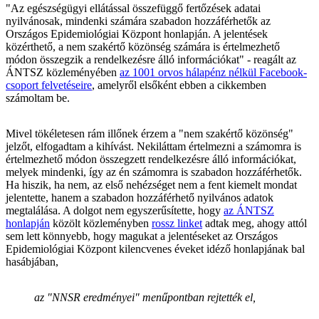
"Az egészségügyi ellátással összefüggő fertőzések adatai
nyilvánosak, mindenki számára szabadon hozzáférhetők az
Országos Epidemiológiai Központ honlapján. A jelentések
közérthető, a nem szakértő közönség számára is értelmezhető
módon összegzik a rendelkezésre álló információkat" - reagált az
ÁNTSZ közleményében
az 1001 orvos hálapénz nélkül Facebook-
csoport felvetéseire
, amelyről elsőként ebben a cikkemben
számoltam be.
Mivel tökéletesen rám illőnek érzem a "nem szakértő közönség"
jelzőt, elfogadtam a kihívást. Nekiláttam értelmezni a számomra is
értelmezhető módon összegzett rendelkezésre álló információkat,
melyek mindenki, így az én számomra is szabadon hozzáférhetők.
Ha hiszik, ha nem, az első nehézséget nem a fent kiemelt mondat
jelentette, hanem a szabadon hozzáférhető nyilvános adatok
megtalálása. A dolgot nem egyszerűsítette, hogy
az ÁNTSZ
honlapján
közölt közleményben
rossz linket
adtak meg, ahogy attól
sem lett könnyebb, hogy magukat a jelentéseket az Országos
Epidemiológiai Központ kilencvenes éveket idéző honlapjának bal
hasábjában,
az "NNSR eredményei" menűpontban rejtették el,