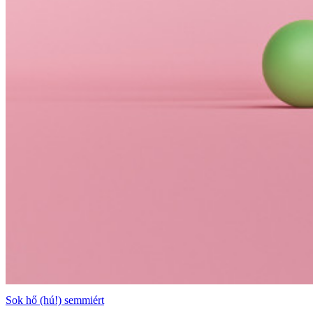
Sok hő (hú!) semmiért