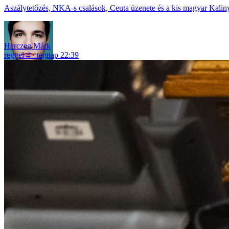
Aszálytetőzés, NKA-s csalások, Ceuta üzenete és a kis magyar Kaliny
Herczeg Márk
reggel 4
tegnap 22:39