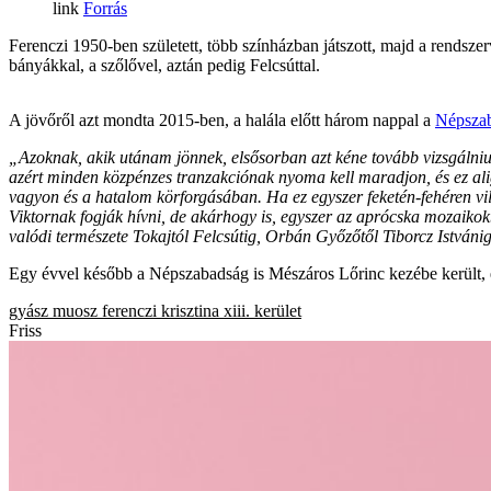
Forrás
Ferenczi 1950-ben született, több színházban játszott, majd a rendszer
bányákkal, a szőlővel, aztán pedig Felcsúttal.
A jövőről azt mondta 2015-ben, a halála előtt három nappal a
Népsza
„Azoknak, akik utánam jönnek, elsősorban azt kéne tovább vizsgálniu
azért minden közpénzes tranzakciónak nyoma kell maradjon, és ez ali
vagyon és a hatalom körforgásában. Ha ez egyszer feketén-fehéren vi
Viktornak fogják hívni, de akárhogy is, egyszer az aprócska mozaiko
valódi természete Tokajtól Felcsútig, Orbán Győzőtől Tiborcz Istvánig
Egy évvel később a Népszabadság is Mészáros Lőrinc kezébe került, 
gyász
muosz
ferenczi krisztina
xiii. kerület
Friss