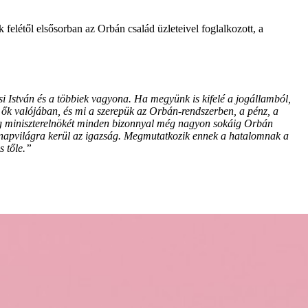
 felétől elsősorban az Orbán család üzleteivel foglalkozott, a
i István és a többiek vagyona. Ha megyünk is kifelé a jogállamból,
 ők valójában, és mi a szerepük az Orbán-rendszerben, a pénz, a
zág miniszterelnökét minden bizonnyal még nagyon sokáig Orbán
, napvilágra kerül az igazság. Megmutatkozik ennek a hatalomnak a
s tőle.”