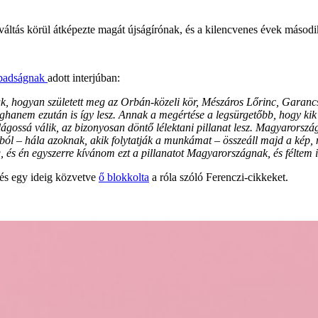
váltás körül átképezte magát újságírónak, és a kilencvenes évek második
badságnak
adott interjúban:
k, hogyan született meg az Orbán-közeli kör, Mészáros Lőrinc, Garancs
ghanem ezután is így lesz. Annak a megértése a legsürgetőbb, hogy kik
lágossá válik, az bizonyosan döntő lélektani pillanat lesz. Magyarors
kból – hála azoknak, akik folytatják a munkámat – összeáll majd a kép
, és én egyszerre kívánom ezt a pillanatot Magyarországnak, és féltem i
és egy ideig közvetve
ő blokkolta
a róla szóló Ferenczi-cikkeket.