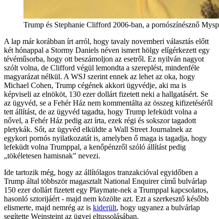
Trump és Stephanie Clifford 2006-ban, a pornószínésznő Myspac
A lap már korábban írt arról, hogy tavaly novemberi választás előtt
két hónappal a Stormy Daniels néven ismert hölgy elígérkezett egy
tévéműsorba, hogy ott beszámoljon az esetről. Ez nyilván nagyot
szólt volna, de Clifford végül lemondta a szereplést, mindenféle
magyarázat nélkül. A WSJ szerint ennek az lehet az oka, hogy
Michael Cohen, Trump cégének akkori ügyvédje, aki ma is
képviseli az elnököt, 130 ezer dollárt fizetett neki a hallgatásért. Se
az ügyvéd, se a Fehér Ház nem kommentálta az összeg kifizetéséről
tett állítást, de az ügyvéd tagadta, hogy Trump lefeküdt volna a
nővel, a Fehér Ház pedig azt írta, ezek régi és sokszor tagadott
pletykák. Sőt, az ügyvéd elküldte a Wall Street Journalnek az
egykori pornós nyilatkozatát is, amelyben ő maga is tagadja, hogy
lefeküdt volna Trumppal, a kenőpénzről szóló állítást pedig
„tökéletesen hamisnak” nevezi.
Ide tartozik még, hogy az állítólagos tranzakcióval egyidőben a
Trump által többször magasztalt National Enquirer című bulvárlap
150 ezer dollárt fizetett egy Playmate-nek a Trumppal kapcsolatos,
hasonló sztorijáért - majd nem közölte azt. Ezt a szerkesztő később
elismerte, majd nemrég az is
kiderült
, hogy ugyanez a bulvárlap
segítette Weinsteint az ügyei eltussolásában.