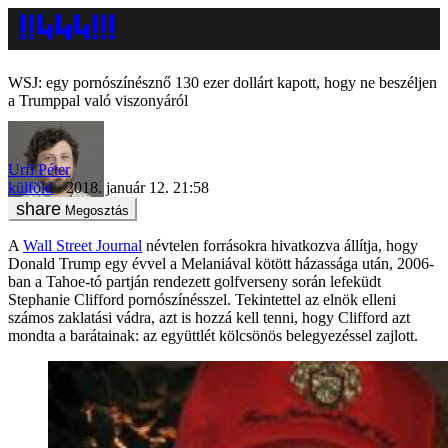
WSJ: egy pornószínésznő 130 ezer dollárt kapott, hogy ne beszéljen
a Trumppal való viszonyáról
Urfi Péter
külföld
2018. január 12. 21:58
Megosztás
A
Wall Street Journal
névtelen forrásokra hivatkozva állítja, hogy
Donald Trump egy évvel a Melaniával kötött házassága után, 2006-
ban a Tahoe-tó partján rendezett golfverseny során lefeküdt
Stephanie Clifford pornószínésszel. Tekintettel az elnök elleni
számos zaklatási vádra, azt is hozzá kell tenni, hogy Clifford azt
mondta a barátainak: az együttlét kölcsönös belegyezéssel zajlott.