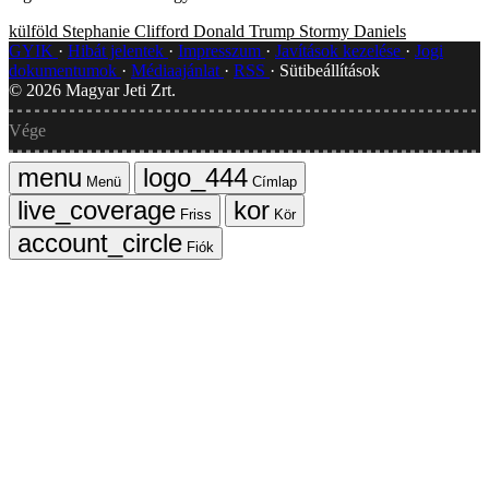
külföld
Stephanie Clifford
Donald Trump
Stormy Daniels
GYIK
Hibát jelentek
Impresszum
Javítások kezelése
Jogi
dokumentumok
Médiaajánlat
RSS
Sütibeállítások
©
2026
Magyar Jeti Zrt.
Vége
Menü
Címlap
Friss
Kör
Fiók