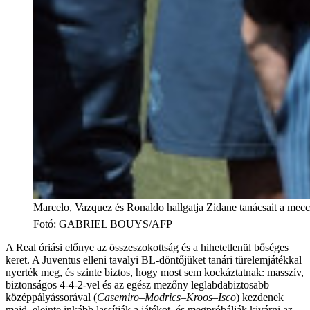
Marcelo, Vazquez és Ronaldo hallgatja Zidane tanácsait a meccs
Fotó
:
GABRIEL BOUYS/AFP
A Real óriási előnye az összeszokottság és a hihetetlenül bőséges
keret. A Juventus elleni tavalyi BL-döntőjüket tanári türelemjátékkal
nyerték meg, és szinte biztos, hogy most sem kockáztatnak: masszív,
biztonságos 4-4-2-vel és az egész mezőny leglabdabiztosabb
középpályássorával (
Casemiro–Modrics–Kroos–Isco
) kezdenek
majd, eleinte inkább lassítják a játékot, és megpróbálják kivárni az