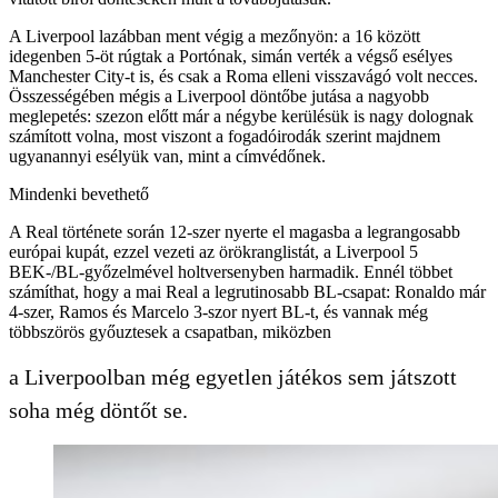
A Liverpool lazábban ment végig a mezőnyön: a 16 között
idegenben 5-öt rúgtak a Portónak, simán verték a végső esélyes
Manchester City-t is, és csak a Roma elleni visszavágó volt necces.
Összességében mégis a Liverpool döntőbe jutása a nagyobb
meglepetés: szezon előtt már a négybe kerülésük is nagy dolognak
számított volna, most viszont a fogadóirodák szerint majdnem
ugyanannyi esélyük van, mint a címvédőnek.
Mindenki bevethető
A Real története során 12-szer nyerte el magasba a legrangosabb
európai kupát, ezzel vezeti az örökranglistát, a Liverpool 5
BEK-/BL-győzelmével holtversenyben harmadik. Ennél többet
számíthat, hogy a mai Real a legrutinosabb BL-csapat: Ronaldo már
4-szer, Ramos és Marcelo 3-szor nyert BL-t, és vannak még
többszörös győuztesek a csapatban, miközben
a Liverpoolban még egyetlen játékos sem játszott
soha még döntőt se.