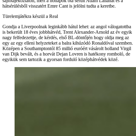
sajtótájékoztatón, mert a hónapok óta sérült Adam Lallanát és a
hátsérülésből visszatért Emre Cant is jelölni tudta a keretbe.
Türelemjátékra készül a Real
Gondja a Liverpoolnak leginkább hátul lehet: az angol válogatottba
is bekerült 18 éves jobbhátvéd, Trent Alexander-Arnold az év egyik
nagy felfedezettje, de kérdés, első BL-döntőjén hogy oldja meg az
egy az egy elleni helyzeteket a balra kihúzódó Ronaldóval szemben.
Középen a Southamptontól 85 millió euróért vásárolt holland Virgil
van Dijk bevált, és a horvát Dejan Lovren is hatékony romboló, de
egyikük sem tartozik a gyorsan forduló középhátvédek közé.