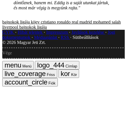
döntőznek, hanem mi. Eddig is a saját utunkat jártuk,
és most már végig is megyünk rajta."
bajnokok ligája
kijev
cristiano ronaldo
real madrid
mohamed salah
liverpool
bajnokok ligája
GYIK
Hibát jelentek
Impresszum
Javítások kezelése
Jogi
dokumentumok
Médiaajánlat
RSS
Sütibeállítások
©
2026
Magyar Jeti Zrt.
Vége
Menü
Címlap
Friss
Kör
Fiók