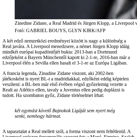
Zinedine Zidane, a Real Madrid és Jürgen Klopp, a Liverpool 
Fotó
:
GABRIEL BOUYS, GLYN KIRK/AFP
A két edző nemzetközi eredményei között is nagy a különbség a
Real javára. A Liverpool menedzsere, a német Jürgen Klopp idáig
mindkét európai kupadöntőjét bukta: 2013-ban a Dortmund
edzőjeként a Bayern Münchentől kapott ki 2-1-re, 2016-ban már a
Liverpool élén a Sevilla ellen hasalt el 3-1-re az Európa Ligában.
A francia legenda, Zinadine Zidane viszont, aki 2002-ben
játékosként is nyert BL-t a madridiakkal, edzőként eddig képtelen
veszíteni: a BL-ben már első évében végső győzelemig vezette a
Realt az Atlético ellen, tavaly a Juventus ellen pedig duplázni is
tudott. Ha szombaton győz, Zidane történelmet írhat:
két egymást követő Bajnokok Ligáját sem nyert még
senki, nemhogy hármat.
A tapasztalat a Real mellett szól, a forma viszont nem feltétlenül. A
Liverpool egészen fenomenális szezont fut: a Mané–Firmino–Szalah