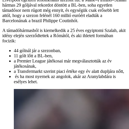
hármas 29 góljával rekordot döntött a BL-ben, soha egyetlen
támadósor nem rúgott még ennyit, és egységük csak erősebb lett
attól, hogy a szezon felénél 160 millió euróért eladták a
Barcelonának a brazil Philippe Coutinhót.
A támadóhármasból is kiemelkedik a 25 éves egyiptomi Szalah, akit
idény elején szerződtettek a Rómától, és aki ihletett formában
focizik:
44 gólnál jár a szezonban,
11 gólt lőtt a BL-ben,
a Premier League játékosai már megválasztották az év
játékosának,
a Transfermarkt szerint piaci értéke egy év alatt dupljára nőtt,
és ha most nyernek az angolok, akár az Aranylabdára is
esélyes lehet.