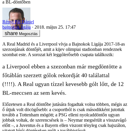
a BL-döntőben
Rényi Pál Dániel
bajnokok ligája
2018. május 25. 17:47
Megosztás
A Real Madrid és a Liverpool vívja a Bajnokok Ligája 2017-18-as
szezonjának döntőjét, amit a kijev olimpiai stadionban rendeznek
szombat este. A sorozat két leggólerősebb csapata találkozik:
a Liverpool ebben a szezonban már megdöntötte a
főtáblán szerzett gólok rekordját 40 találattal
(!!!!). A Real ugyan tízzel kevesebb gólt lőtt, de 12
BL-meccsen az sem kevés.
Előzetesen a Real döntőbe jutására fogadtak volna többen, mégis az
ő útjuk volt döcögősebb: a csoportból is csak másodikként jutottak
tovább a Tottenham mögött; a PSG elleni nyolcaddöntőn ugyan
jobbak voltak, de szerencsések is – Neymar megsérült a visszavágó
előtt –, a Juventus és a Bayern ellen viszont tényleg csak hajszálon,
vitatott bírói döntéseken múlt a továbbjutásuk.