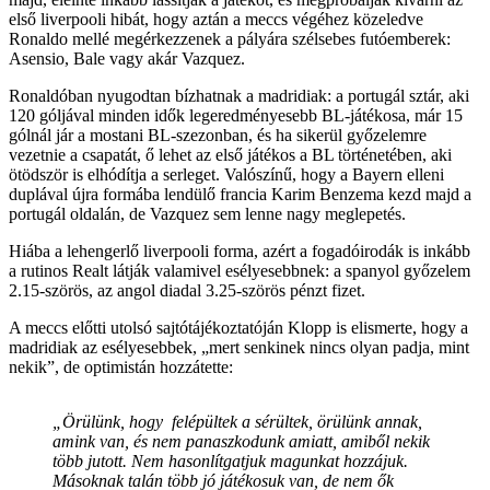
első liverpooli hibát, hogy aztán a meccs végéhez közeledve
Ronaldo mellé megérkezzenek a pályára szélsebes futóemberek:
Asensio, Bale vagy akár Vazquez.
Ronaldóban nyugodtan bízhatnak a madridiak: a portugál sztár, aki
120 góljával minden idők legeredményesebb BL-játékosa, már 15
gólnál jár a mostani BL-szezonban, és ha sikerül győzelemre
vezetnie a csapatát, ő lehet az első játékos a BL történetében, aki
ötödször is elhódítja a serleget. Valószínű, hogy a Bayern elleni
duplával újra formába lendülő francia Karim Benzema kezd majd a
portugál oldalán, de Vazquez sem lenne nagy meglepetés.
Hiába a lehengerlő liverpooli forma, azért a fogadóirodák is inkább
a rutinos Realt látják valamivel esélyesebbnek: a spanyol győzelem
2.15-szörös, az angol diadal 3.25-szörös pénzt fizet.
A meccs előtti utolsó sajtótájékoztatóján Klopp is elismerte, hogy a
madridiak az esélyesebbek, „mert senkinek nincs olyan padja, mint
nekik”, de optimistán hozzátette:
„Örülünk, hogy felépültek a sérültek, örülünk annak,
amink van, és nem panaszkodunk amiatt, amiből nekik
több jutott. Nem hasonlítgatjuk magunkat hozzájuk.
Másoknak talán több jó játékosuk van, de nem ők