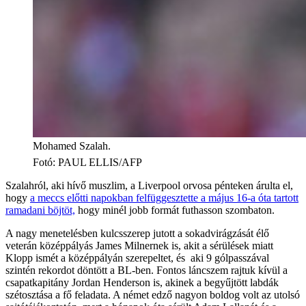
Mohamed Szalah.
Fotó
:
PAUL ELLIS/AFP
Szalahról, aki hívő muszlim, a Liverpool orvosa pénteken árulta el,
hogy
a meccs előtti napokban felfüggesztette a május 16-a óta tartott
ramadani böjtöt,
hogy minél jobb formát futhasson szombaton.
A nagy menetelésben kulcsszerep jutott a sokadvirágzását élő
veterán középpályás James Milnernek is, akit a sérülések miatt
Klopp ismét a középpályán szerepeltet, és aki 9 gólpasszával
szintén rekordot döntött a BL-ben. Fontos láncszem rajtuk kívül a
csapatkapitány Jordan Henderson is, akinek a begyűjtött labdák
szétosztása a fő feladata. A német edző nagyon boldog volt az utolsó