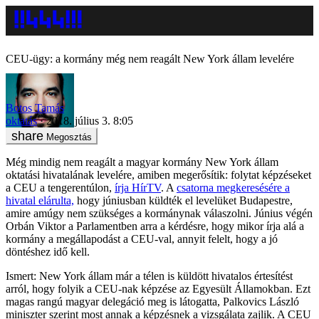
CEU-ügy: a kormány még nem reagált New York állam levelére
Botos Tamás
oktatás
2018. július 3. 8:05
Megosztás
Még mindig nem reagált a magyar kormány New York állam
oktatási hivatalának levelére, amiben megerősítik: folytat képzéseket
a CEU a tengerentúlon,
írja HírTV
. A
csatorna megkeresésére a
hivatal elárulta,
hogy júniusban küldték el levelüket Budapestre,
amire amúgy nem szükséges a kormánynak válaszolni. Június végén
Orbán Viktor a Parlamentben arra a kérdésre, hogy mikor írja alá a
kormány a megállapodást a CEU-val, annyit felelt, hogy a jó
döntéshez idő kell.
Ismert: New York állam már a télen is küldött hivatalos értesítést
arról, hogy folyik a CEU-nak képzése az Egyesült Államokban. Ezt
magas rangú magyar delegáció meg is látogatta, Palkovics László
miniszter szerint most annak a képzésnek a vizsgálata zajlik. A CEU