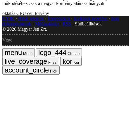
működéséhez csak a magyar kormány aláírása hiányzik.
oktatás
CEU
ceu-törvény
GYIK
Hibát jelentek
Impresszum
Javítások kezelése
Jogi
dokumentumok
Médiaajánlat
RSS
Sütibeállítások
©
2026
Magyar Jeti Zrt.
Vége
Menü
Címlap
Friss
Kör
Fiók