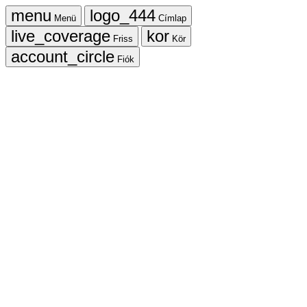
Menü
Címlap
Friss
Kör
Fiók