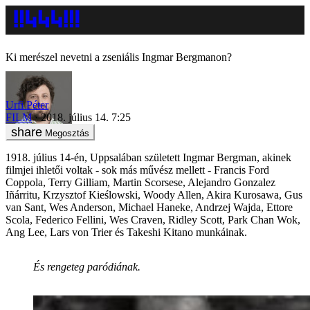
Ki merészel nevetni a zseniális Ingmar Bergmanon?
Urfi Péter
FILM
2018. július 14. 7:25
Megosztás
1918. július 14-én, Uppsalában született Ingmar Bergman, akinek
filmjei ihletői voltak - sok más művész mellett - Francis Ford
Coppola, Terry Gilliam, Martin Scorsese, Alejandro Gonzalez
Iñárritu, Krzysztof Kieślowski, Woody Allen, Akira Kurosawa, Gus
van Sant, Wes Anderson, Michael Haneke, Andrzej Wajda, Ettore
Scola, Federico Fellini, Wes Craven, Ridley Scott, Park Chan Wok,
Ang Lee, Lars von Trier és Takeshi Kitano munkáinak.
És rengeteg paródiának.