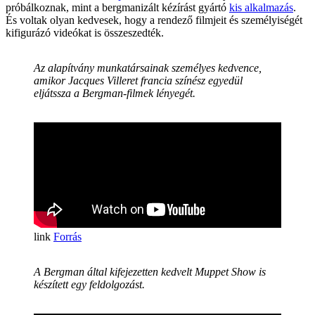
próbálkoznak, mint a bergmanizált kézírást gyártó
kis alkalmazás
.
És voltak olyan kedvesek, hogy a rendező filmjeit és személyiségét
kifigurázó videókat is összeszedték.
Az alapítvány munkatársainak személyes kedvence,
amikor Jacques Villeret francia színész egyedül
eljátssza a Bergman-filmek lényegét.
Forrás
A Bergman által kifejezetten kedvelt Muppet Show is
készített egy feldolgozást.