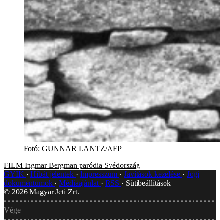
Fotó
:
GUNNAR LANTZ/AFP
FILM
Ingmar Bergman
paródia
Svédország
GYIK
Hibát jelentek
Impresszum
Javítások kezelése
Jogi
dokumentumok
Médiaajánlat
RSS
Sütibeállítások
©
2026
Magyar Jeti Zrt.
Vége