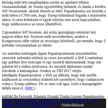
bíróság múlt heti megállapítása szerint az ajánlatot többen
visszautasították, de Trump egyetértőleg bólintott, és átadta a kérdést
Jeff Sessionsnak, akinek tetszett az ötlet. Papadopoulos azt mondta a
múlt héten a CNN-nek, hogy Trump bólintással fogadta a bejelentést
akkor, és nem kötelezett el egyik irányba sem azzal kapcsolatban,
hogy találkozzon-e az orosz államfővel.
Ugyanakkor Jeff Sessions, aki azóta igazságügy-miniszter lett,
nagyon lelkes lett. Sessions múlt novemberben, amikor a
Kongresszus előtt vallott az oroszügyi kérdésről, azt mondta, hogy ő
próbálta visszautasítani az ötletet.
Az amerikai hatóságok éppen Papadopoulosnak köszönhetően
szereztek tudomást elsőnek az orosz kavarásról: a férfi Londonban
egy pubban ülve kotyogta el egy ausztrál diplomatának, hogy mit
ajánlott fel a máltai professzor. Az ausztrál diplomata ezután
értesítette a hatóságokat. Amikor az FBI 2017 elején
kihallgatta Papadopoulost, a férfi azt állította, hogy már azelőtt
találkozott az oroszokhoz köthető két személlyel, hogy csatlakozott
volna a Trump-stábhoz. De ez nem volt igaz, ezért a hazugságáért
ítélték most el. (
BBC
)
külföld
fbi
Egyesült Államok
Donald Trump
George Papadopoulos
GYIK
Hibát jelentek
Impresszum
Javítások kezelése
Jogi
dokumentumok
Médiaajánlat
RSS
Sütibeállítások