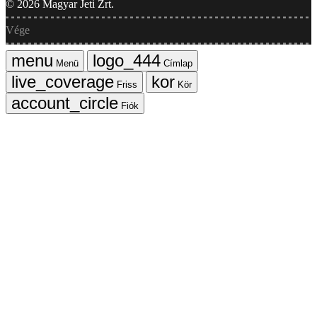
©
2026
Magyar Jeti Zrt.
Vége
Menü
Címlap
Friss
Kör
Fiók