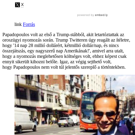
Forrás
Papadopoulos volt az első a Trump-stábból, akit letartóztattak az
oroszügyi nyomozás során. Trump Twitteren úgy reagált az ítéletre,
hogy '14 nap 28 millió dollárért, kétmillió dollár/nap, és nincs
összejátszás, egy nagyszerű nap Amerikának!', amivel arra utalt,
hogy a nyomozás meglehetősen költséges volt, ehhez képest csak
ennyit sikerült kihozni belőle. Igaz, az végig sejthető volt,
hogy Papadopoulos nem volt túl jelentős szereplő a történtekben.