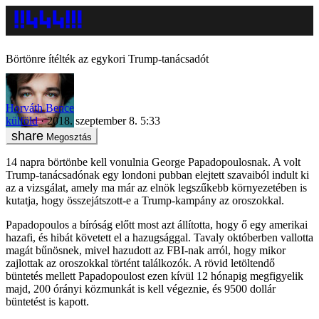
Börtönre ítélték az egykori Trump-tanácsadót
Horváth Bence
külföld
2018. szeptember 8. 5:33
Megosztás
14 napra börtönbe kell vonulnia George Papadopoulosnak. A volt
Trump-tanácsadónak egy londoni pubban elejtett szavaiból indult ki
az a vizsgálat, amely ma már az elnök legszűkebb környezetében is
kutatja, hogy összejátszott-e a Trump-kampány az oroszokkal.
Papadopoulos a bíróság előtt most azt állította, hogy ő egy amerikai
hazafi, és hibát követett el a hazugsággal. Tavaly októberben vallotta
magát bűnösnek, mivel hazudott az FBI-nak arról, hogy mikor
zajlottak az oroszokkal történt találkozók. A rövid letöltendő
büntetés mellett Papadopoulost ezen kívül 12 hónapig megfigyelik
majd, 200 órányi közmunkát is kell végeznie, és 9500 dollár
büntetést is kapott.