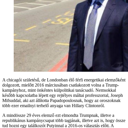
A chicagói születésű, de Londonban élő férfi energetikai elemzőként
dolgozott, mielőtt 2016 márciusában csatlakozott volna a Trump-
kampányhoz, mint önkéntes külpolitikai tanácsadó. Nemsokkal
később kapcsolatba lépett egy rejtélyes máltai professzorral, Joseph
Mifsuddal, aki azt állította Papadopoulosnak, hogy az oroszoknak
több ezer emailnyi terhelő anyaga van Hillary Clintonról.
A mindössze 29 éves elemző ezt elmondta Trumpnak, illetve a
republikánus kampánycsapat több tagjának, illetve azt is, hogy össze
tud hozni egy találkozót Putyinnal a 2016-os választás előtt. A