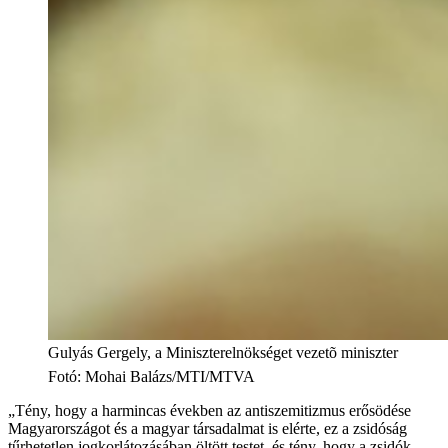
Gulyás Gergely, a Miniszterelnökséget vezetõ miniszter
Fotó
:
Mohai Balázs/MTI/MTVA
„Tény, hogy a harmincas években az antiszemitizmus erősödése
Magyarországot és a magyar társadalmat is elérte, ez a zsidóság
tűrhetetlen jogkorlátozásában öltött testet, és tény, hogy a zsidók