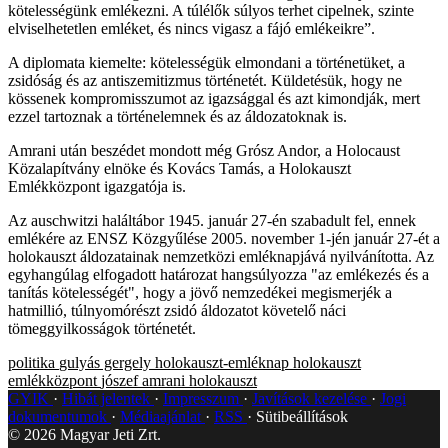
kötelességünk emlékezni. A túlélők súlyos terhet cipelnek, szinte
elviselhetetlen emléket, és nincs vigasz a fájó emlékeikre”.
A diplomata kiemelte: kötelességük elmondani a történetüket, a
zsidóság és az antiszemitizmus történetét. Küldetésük, hogy ne
kössenek kompromisszumot az igazsággal és azt kimondják, mert
ezzel tartoznak a történelemnek és az áldozatoknak is.
Amrani után beszédet mondott még Grósz Andor, a Holocaust
Közalapítvány elnöke és Kovács Tamás, a Holokauszt
Emlékközpont igazgatója is.
Az auschwitzi haláltábor 1945. január 27-én szabadult fel, ennek
emlékére az ENSZ Közgyűlése 2005. november 1-jén január 27-ét a
holokauszt áldozatainak nemzetközi emléknapjává nyilvánította. Az
egyhangúlag elfogadott határozat hangsúlyozza "az emlékezés és a
tanítás kötelességét", hogy a jövő nemzedékei megismerjék a
hatmillió, túlnyomórészt zsidó áldozatot követelő náci
tömeggyilkosságok történetét.
politika
gulyás gergely
holokauszt-emléknap
holokauszt
emlékközpont
jószef amrani
holokauszt
GYIK
Hibát jelentek
Impresszum
Javítások kezelése
Jogi
dokumentumok
Médiaajánlat
RSS
Sütibeállítások
©
2026
Magyar Jeti Zrt.