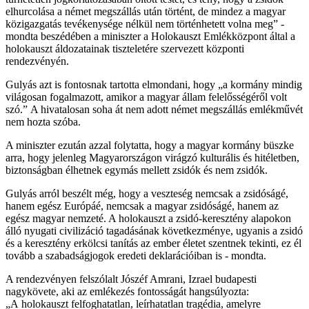
elhurcolása a német megszállás után történt, de mindez a magyar
közigazgatás tevékenysége nélkül nem történhetett volna meg” -
mondta beszédében a miniszter a Holokauszt Emlékközpont által a
holokauszt áldozatainak tiszteletére szervezett központi
rendezvényén.
Gulyás azt is fontosnak tartotta elmondani, hogy „a kormány mindig
világosan fogalmazott, amikor a magyar állam felelősségéről volt
szó.” A hivatalosan soha át nem adott német megszállás emlékművét
nem hozta szóba.
A miniszter ezután azzal folytatta, hogy a magyar kormány büszke
arra, hogy jelenleg Magyarországon virágzó kulturális és hitéletben,
biztonságban élhetnek egymás mellett zsidók és nem zsidók.
Gulyás arról beszélt még, hogy a veszteség nemcsak a zsidóságé,
hanem egész Európáé, nemcsak a magyar zsidóságé, hanem az
egész magyar nemzeté. A holokauszt a zsidó-keresztény alapokon
álló nyugati civilizáció tagadásának következménye, ugyanis a zsidó
és a keresztény erkölcsi tanítás az ember életet szentnek tekinti, ez él
tovább a szabadságjogok eredeti deklarációiban is - mondta.
A rendezvényen felszólalt Jószéf Amrani, Izrael budapesti
nagykövete, aki az emlékezés fontosságát hangsúlyozta:
„A holokauszt felfoghatatlan, leírhatatlan tragédia, amelyre