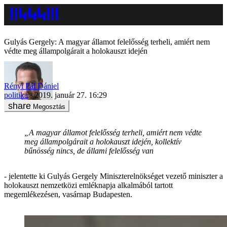
Gulyás Gergely: A magyar államot felelősség terheli, amiért nem
védte meg állampolgárait a holokauszt idején
Rényi Pál Dániel
politika
2019. január 27. 16:29
Megosztás
„A magyar államot felelősség terheli, amiért nem védte
meg állampolgárait a holokauszt idején, kollektív
bűnösség nincs, de állami felelősség van
- jelentette ki Gulyás Gergely Miniszterelnökséget vezető miniszter a
holokauszt nemzetközi emléknapja alkalmából tartott
megemlékezésen, vasárnap Budapesten.