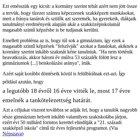
Ezt emésszük egy kicsit: a kormány szerint tehát azért nem jött össze
a tervük, hogy tízezer számra képezzenek szakképzett munkásokat,
mert a fránya tanárok és szülők azt szeretnék, ha gyerekeik, diákjaik
tanulmányi eredményeik alapján akár a szakközépiskolainál
magasabb szintű képzésbe is be tudjanak kerülni.
Emellett probléma az is, hogy túl sok a gimnázium, így ezek a
magasabb szintű képzések "felszívják" azokat a fiatalokat, akiknek a
kormány szerint inkább szakmát kéne tanulniuk. "Ha nem történik
beavatkozás, akkor három év múlva 53 százalék fölött lesz a
gimnáziumok [...] beiskolázási aránya", írták.
Azért saját korábbi döntéseik közül is felülbírálnak ezt-azt. Így
például azután, hogy
a legutóbb 18 évről 16 évre vitték le, most 17 évre
emelnék a tankötelezettség határát.
Azt a céljukat viszont továbbra se adják fel, hogy a tanulók nagyobb
része gimnázium helyett inkább valamilyen szakiskolába járjon,
ezért évi 50 milliárd forintos kerettel elindítják a "21. századi
szakképző iskola" című tíz éves fejlesztési programot. (Via
Népszava
)