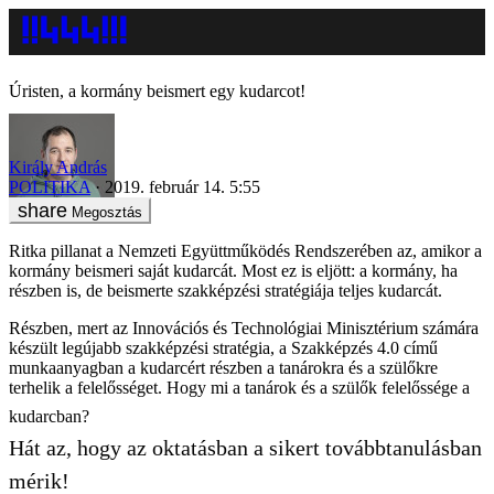
Úristen, a kormány beismert egy kudarcot!
Király András
POLITIKA
2019. február 14. 5:55
Megosztás
Ritka pillanat a Nemzeti Együttműködés Rendszerében az, amikor a
kormány beismeri saját kudarcát. Most ez is eljött: a kormány, ha
részben is, de beismerte szakképzési stratégiája teljes kudarcát.
Részben, mert az Innovációs és Technológiai Minisztérium számára
készült legújabb szakképzési stratégia, a Szakképzés 4.0 című
munkaanyagban a kudarcért részben a tanárokra és a szülőkre
terhelik a felelősséget. Hogy mi a tanárok és a szülők felelőssége a
kudarcban?
Hát az, hogy az oktatásban a sikert továbbtanulásban
mérik!