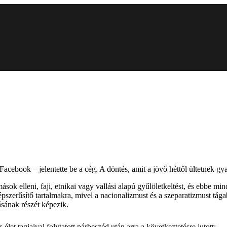
 Facebook – jelentette be a cég. A döntés, amit a jövő héttől ültetnek g
sok elleni, faji, etnikai vagy vallási alapú gyűlöletkeltést, és ebbe mi
népszerűsítő tartalmakra, mivel a nacionalizmust és a szeparatizmust tág
ásának részét képezik.
let tagjaival folytatott párbeszéd után arra a következtetésre jutott: