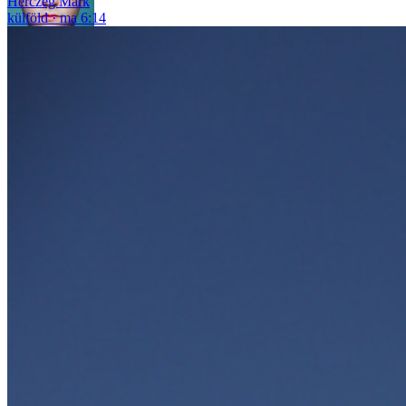
Herczeg Márk
külföld
ma 6:14