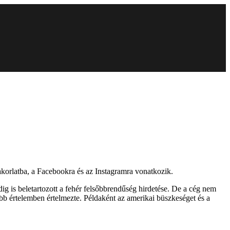
yakorlatba, a Facebookra és az Instagramra vonatkozik.
ndig is beletartozott a fehér felsőbbrendűség hirdetése. De a cég nem
abb értelemben értelmezte. Példaként az amerikai büszkeséget és a