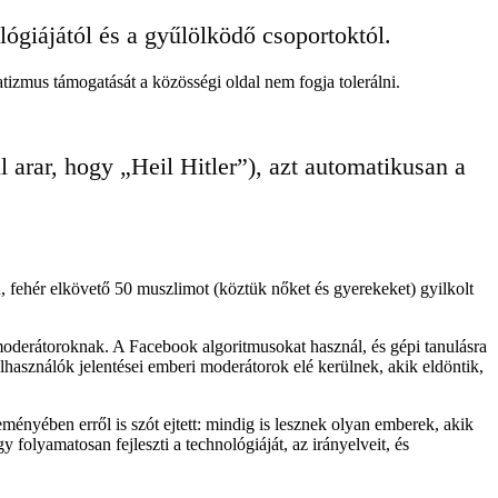
ógiájától és a gyűlölködő csoportoktól.
atizmus támogatását a közösségi oldal nem fogja tolerálni.
l arar, hogy „Heil Hitler”), azt automatikusan a
ú, fehér elkövető 50 muszlimot (köztük nőket és gyerekeket) gyilkolt
moderátoroknak. A Facebook algoritmusokat használ, és gépi tanulásra
elhasználók jelentései emberi moderátorok elé kerülnek, akik eldöntik,
ényében erről is szót ejtett: mindig is lesznek olyan emberek, akik
folyamatosan fejleszti a technológiáját, az irányelveit, és