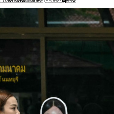
mus
fehér nacionalisták
instagram
fehér fajvédők