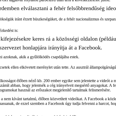
rdemben elválasztani a fehér felsőbbrendűség ideol
rökségük iránt érzett büszkeségüket, de a fehér nacionalizmus és szepar
ézkedést is:
kifejezésekre keres rá a közösségi oldalon (példáu
szervezet honlapjára irányítja át a Facebook.
ani azoknak, akik a gyűlölködés csapdájába estek.
etek ellen elkövetett merénylet után tette. Az ausztrál állampolgárság
lkosságot élőben néző kb. 200 ember egyike sem jelentette a videót a 
 számít abban, hogy jelentsék a cég irányelveit megsértő anyagokat. A f
rogramokat használ az erőszakot megjelenítő tartalmak felismerésére.
 nem kívánt tartalmú, élőben közvetített videókat. A Facebook a közlem
hassanak, de ezzel szemben a Facebook úgy tudja felvenni a harcot, hogy 