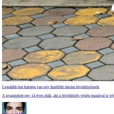
Legalább hat halottja van egy thaiföldi iskolai lövöldözésnek
A gyanúsított egy 14 éves diák, aki a lövöldözés végén magával is vég