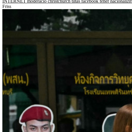
INTERNET
moderáció
christchurch
tiltás
facebook
fehér nacionaliz
Friss