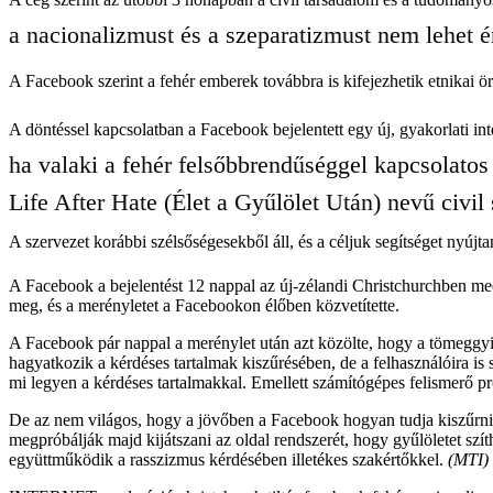
a nacionalizmust és a szeparatizmust nem lehet é
A Facebook szerint a fehér emberek továbbra is kifejezhetik etnikai ö
A döntéssel kapcsolatban a Facebook bejelentett egy új, gyakorlati int
ha valaki a fehér felsőbbrendűséggel kapcsolatos 
Life After Hate (Élet a Gyűlölet Után) nevű civil 
A szervezet korábbi szélsőségesekből áll, és a céljuk segítséget nyújt
A Facebook a bejelentést 12 nappal az új-zélandi Christchurchben mecs
meg, és a merényletet a Facebookon élőben közvetítette.
A Facebook pár nappal a merénylet után azt közölte, hogy a tömeggyi
hagyatkozik a kérdéses tartalmak kiszűrésében, de a felhasználóira is
mi legyen a kérdéses tartalmakkal. Emellett számítógépes felismerő p
De az nem világos, hogy a jövőben a Facebook hogyan tudja kiszűrni a
megpróbálják majd kijátszani az oldal rendszerét, hogy gyűlöletet szít
együttműködik a rasszizmus kérdésében illetékes szakértőkkel.
(MTI)