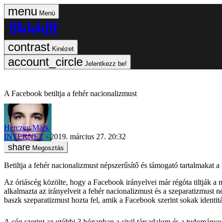
Menü
Kinézet
Jelentkezz be!
A Facebook betiltja a fehér nacionalizmust
Herczeg Márk
INTERNET
2019. március 27. 20:32
Megosztás
Betiltja a fehér nacionalizmust népszerűsítő és támogató tartalmakat a
Az óriáscég közölte, hogy a Facebook irányelvei már régóta tiltják a má
alkalmazta az irányelveit a fehér nacionalizmust és a szeparatizmust 
baszk szeparatizmust hozta fel, amik a Facebook szerint sokak identit
A cég szerint az utóbbi 3 hónapban a civil társadalom és a tudományos é