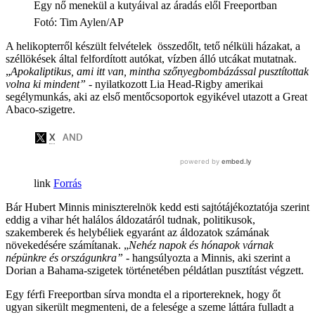
Egy nő menekül a kutyáival az áradás elől Freeportban
Fotó
:
Tim Aylen/AP
A helikopterről készült felvételek összedőlt, tető nélküli házakat, a
széllökések által felfordított autókat, vízben álló utcákat mutatnak.
„
Apokaliptikus, ami itt van, mintha szőnyegbombázással pusztítottak
volna ki mindent”
- nyilatkozott Lia Head-Rigby amerikai
segélymunkás, aki az első mentőcsoportok egyikével utazott a Great
Abaco-szigetre.
Forrás
Bár Hubert Minnis miniszterelnök kedd esti sajtótájékoztatója szerint
eddig a vihar hét halálos áldozatáról tudnak, politikusok,
szakemberek és helybéliek egyaránt az áldozatok számának
növekedésére számítanak. „
Nehéz napok és hónapok várnak
népünkre és országunkra”
- hangsúlyozta a Minnis, aki szerint a
Dorian a Bahama-szigetek történetében példátlan pusztítást végzett.
Egy férfi Freeportban sírva mondta el a riportereknek, hogy őt
ugyan sikerült megmenteni, de a felesége a szeme láttára fulladt a