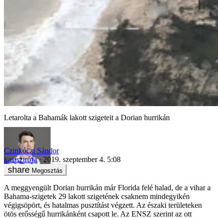
Letarolta a Bahamák lakott szigeteit a Dorian hurrikán
Czinkóczi Sándor
katasztrófa
2019. szeptember 4. 5:08
Megosztás
A meggyengült Dorian hurrikán már Florida felé halad, de a vihar a
Bahama-szigetek 29 lakott szigetének csaknem mindegyikén
végigsöpört, és hatalmas pusztítást végzett. Az északi területeken
ötös erősségű hurrikánként csapott le. Az ENSZ szerint az ott