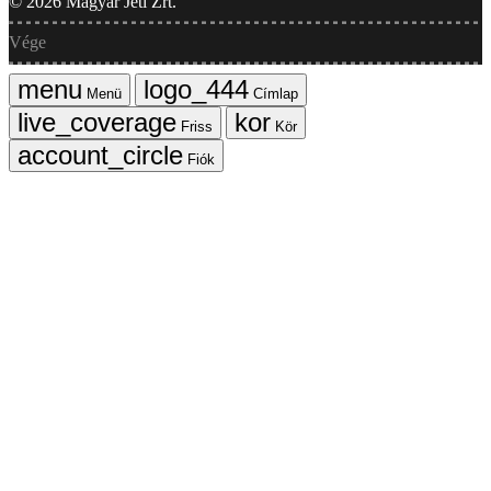
©
2026
Magyar Jeti Zrt.
Vége
Menü
Címlap
Friss
Kör
Fiók