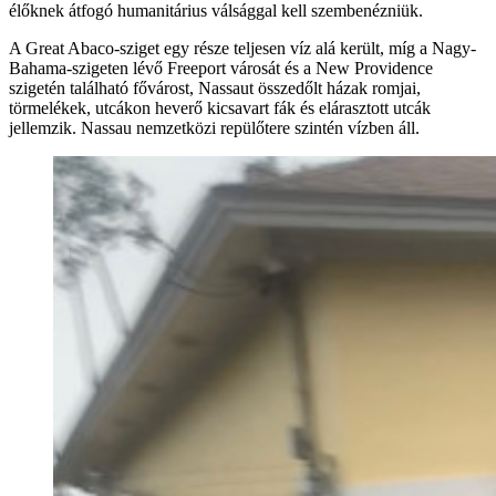
élőknek átfogó humanitárius válsággal kell szembenézniük.
A Great Abaco-sziget egy része teljesen víz alá került, míg a Nagy-
Bahama-szigeten lévő Freeport városát és a New Providence
szigetén található fővárost, Nassaut összedőlt házak romjai,
törmelékek, utcákon heverő kicsavart fák és elárasztott utcák
jellemzik. Nassau nemzetközi repülőtere szintén vízben áll.