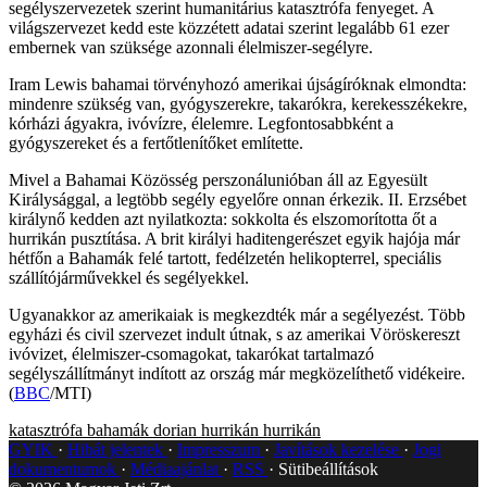
segélyszervezetek szerint humanitárius katasztrófa fenyeget. A
világszervezet kedd este közzétett adatai szerint legalább 61 ezer
embernek van szüksége azonnali élelmiszer-segélyre.
Iram Lewis bahamai törvényhozó amerikai újságíróknak elmondta:
mindenre szükség van, gyógyszerekre, takarókra, kerekesszékekre,
kórházi ágyakra, ivóvízre, élelemre. Legfontosabbként a
gyógyszereket és a fertőtlenítőket említette.
Mivel a Bahamai Közösség perszonálunióban áll az Egyesült
Királysággal, a legtöbb segély egyelőre onnan érkezik. II. Erzsébet
királynő kedden azt nyilatkozta: sokkolta és elszomorította őt a
hurrikán pusztítása. A brit királyi haditengerészet egyik hajója már
hétfőn a Bahamák felé tartott, fedélzetén helikopterrel, speciális
szállítójárművekkel és segélyekkel.
Ugyanakkor az amerikaiak is megkezdték már a segélyezést. Több
egyházi és civil szervezet indult útnak, s az amerikai Vöröskereszt
ivóvizet, élelmiszer-csomagokat, takarókat tartalmazó
segélyszállítmányt indított az ország már megközelíthető vidékeire.
(
BBC
/MTI)
katasztrófa
bahamák
dorian hurrikán
hurrikán
GYIK
Hibát jelentek
Impresszum
Javítások kezelése
Jogi
dokumentumok
Médiaajánlat
RSS
Sütibeállítások