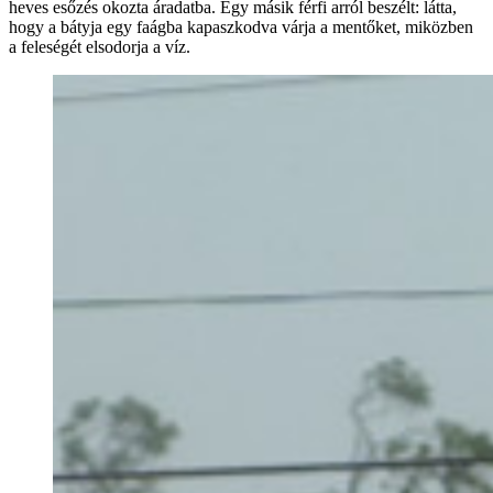
heves esőzés okozta áradatba. Egy másik férfi arról beszélt: látta,
hogy a bátyja egy faágba kapaszkodva várja a mentőket, miközben
a feleségét elsodorja a víz.