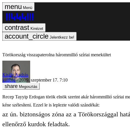
Menü
Kinézet
Jelentkezz be!
Törökország visszapaterolna hárommillió szíriai menekültet
Király András
külföld
2019. szeptember 17. 7:10
Megosztás
Recep Tayyip Erdogan török elnök szerint akár hárommillió szíriai men
kéne szélesíteni. Ezzel le is leplezte valódi szándékát:
az ún. biztonságos zóna az a Törökországgal hatá
ellenőrző kurdok feladtak.