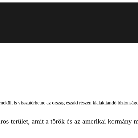
ekült is visszatérhetne az ország északi részén kialakítandó biztonságo
ros terület, amit a török és az amerikai kormány m