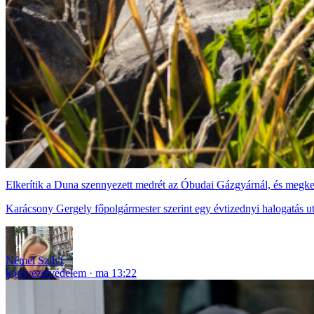
Elkerítik a Duna szennyezett medrét az Óbudai Gázgyárnál, és megke
Karácsony Gergely főpolgármester szerint egy évtizednyi halogatás ut
Német Szilvi
környezetvédelem
ma 13:22