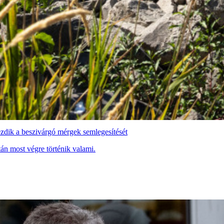
zdik a beszivárgó mérgek semlegesítését
án most végre történik valami.