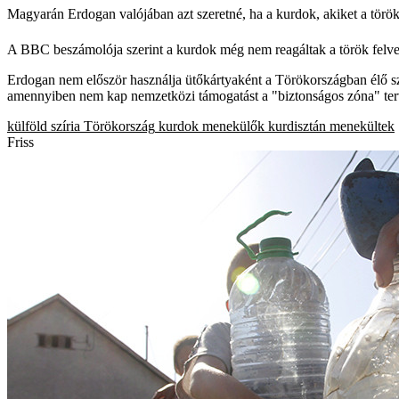
Magyarán Erdogan valójában azt szeretné, ha a kurdok, akiket a török
A BBC beszámolója szerint a kurdok még nem reagáltak a török felvet
Erdogan nem először használja ütőkártyaként a Törökországban élő szí
amennyiben nem kap nemzetközi támogatást a "biztonságos zóna" te
külföld
szíria
Törökország
kurdok
menekülők
kurdisztán
menekültek
Friss