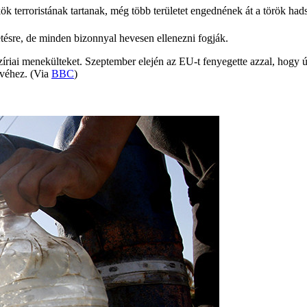
ök terroristának tartanak, még több területet engednének át a török had
ésre, de minden bizonnyal hevesen ellenezni fogják.
riai menekülteket. Szeptember elején az EU-t fenyegette azzal, hogy új
rvéhez. (Via
BBC
)