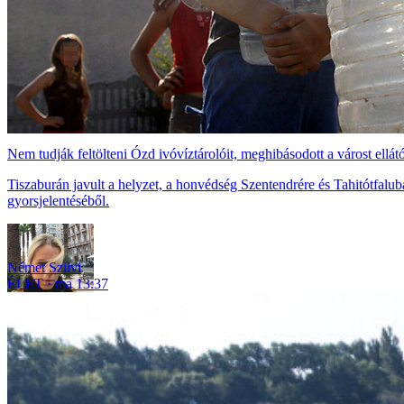
Nem tudják feltölteni Ózd ivóvíztárolóit, meghibásodott a várost ellát
Tiszaburán javult a helyzet, a honvédség Szentendrére és Tahitótfaluba
gyorsjelentéséből.
Német Szilvi
ÉLET
ma 13:37