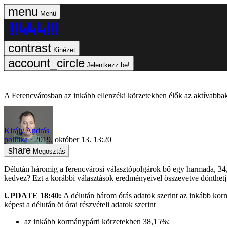
Menü
Kinézet
Jelentkezz be!
A Ferencvárosban az inkább ellenzéki körzetekben élők az aktívabba
Király András
politika
2019. október 13. 13:20
Megosztás
Délután háromig a ferencvárosi választópolgárok bő egy harmada, 34,6
kedvez? Ezt a korábbi választások eredményeivel összevetve dönthetj
UPDATE 18:40:
A délután három órás adatok szerint az inkább ko
képest a délután öt órai részvételi adatok szerint
az inkább kormánypárti körzetekben 38,15%;