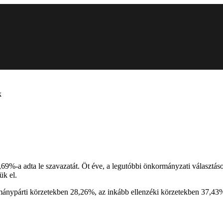
k
9%-a adta le szavazatát. Öt éve, a legutóbbi önkormányzati választáso
ük el.
rmánypárti körzetekben 28,26%, az inkább ellenzéki körzetekben 37,43