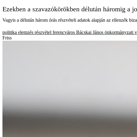
Ezekben a szavazókörökben délután háromig a jog
Vagyis a délután három órás részvételi adatok alapján az ellenzék biz
politika
elemzés
részvétel
ferencváros
Bácskai János
önkormányzati v
Friss