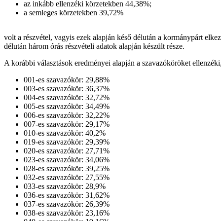
az inkább ellenzéki körzetekben 44,38%;
a semleges körzetekben 39,72%
volt a részvétel, vagyis ezek alapján késő délután a kormánypárt elk
délután három órás részvételi adatok alapján készült része.
A korábbi választások eredményei alapján a szavazóköröket ellenzéki,
001-es szavazókör: 29,88%
003-es szavazókör: 36,37%
004-es szavazókör: 32,72%
005-es szavazókör: 34,49%
006-es szavazókör: 32,22%
007-es szavazókör: 29,17%
010-es szavazókör: 40,2%
019-es szavazókör: 29,39%
020-es szavazókör: 27,71%
023-es szavazókör: 34,06%
028-es szavazókör: 39,25%
032-es szavazókör: 27,55%
033-es szavazókör: 28,9%
036-es szavazókör: 31,62%
037-es szavazókör: 26,39%
038-es szavazókör: 23,16%