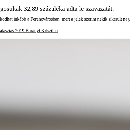
osultak 32,89 százaléka adta le szavazatát.
akodhat inkább a Ferencvárosban, mert a jelek szerint nekik sikerült na
álasztás 2019
Baranyi Krisztina