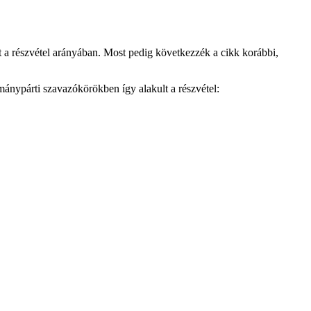
t a részvétel arányában. Most pedig következzék a cikk korábbi,
mánypárti szavazókörökben így alakult a részvétel: