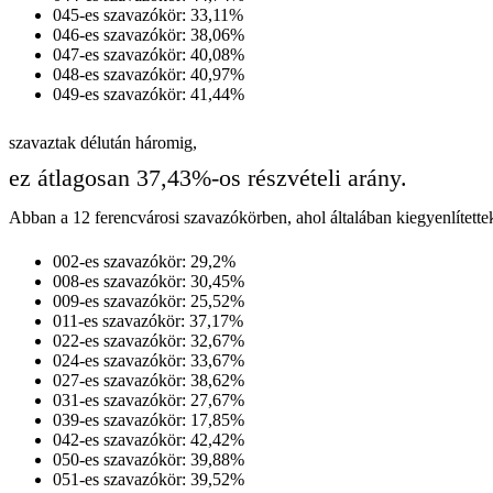
045-es szavazókör: 33,11%
046-es szavazókör: 38,06%
047-es szavazókör: 40,08%
048-es szavazókör: 40,97%
049-es szavazókör: 41,44%
szavaztak délután háromig,
ez átlagosan 37,43%-os részvételi arány.
Abban a 12 ferencvárosi szavazókörben, ahol általában kiegyenlítettek
002-es szavazókör: 29,2%
008-es szavazókör: 30,45%
009-es szavazókör: 25,52%
011-es szavazókör: 37,17%
022-es szavazókör: 32,67%
024-es szavazókör: 33,67%
027-es szavazókör: 38,62%
031-es szavazókör: 27,67%
039-es szavazókör: 17,85%
042-es szavazókör: 42,42%
050-es szavazókör: 39,88%
051-es szavazókör: 39,52%