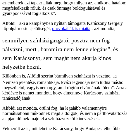
az emberek azt tapasztalták meg, hogy milyen az, amikor a hatalom
megfeledkezik róluk, és csak önmaga boldogulásával és
gyarapodásával foglalkozik”.
Alföldi - aki a kampányban nyíltan támogatta Karácsony Gergely
főpolgármester-jelöltségét,
provokálták is miatta
- azt mondta,
semmilyen színházigazgatói posztra nem fog
pályázni, mert „baromira nem lenne elegáns”, és
sem Karácsonyt, sem magát nem akarja kínos
helyzetbe hozni.
Különben is, Alföldi szerint bármilyen színházat is vezetne, „a
Nemzeti jelentése, romantikája, kvázi legendája nem tudna máshol
megszületni, vagyis nem úgy, amit rögtön elvárnának tőlem”. Arra a
kérdésre is nemet mondott, hogy elmenne-e Karácsony színházi
tanácsadójának.
Alföldi azt mondta, örülni fog, ha legalább valamennyire
normálisabban működnek majd a dolgok, és nem a párthovatartozás
alapján dőlnek majd el a színházvezetői kinevezések.
Felmerült az is, mit tehetne Karácsony, hogy Budapest élhetőbb