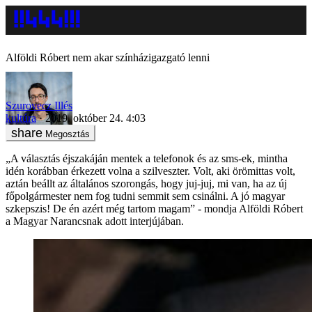
Alföldi Róbert nem akar színházigazgató lenni
Szurovecz Illés
kultúra
2019. október 24. 4:03
Megosztás
„A választás éjszakáján mentek a telefonok és az sms-ek, mintha
idén korábban érkezett volna a szilveszter. Volt, aki örömittas volt,
aztán beállt az általános szorongás, hogy juj-juj, mi van, ha az új
főpolgármester nem fog tudni semmit sem csinálni. A jó magyar
szkepszis! De én azért még tartom magam” - mondja Alföldi Róbert
a Magyar Narancsnak adott interjújában.