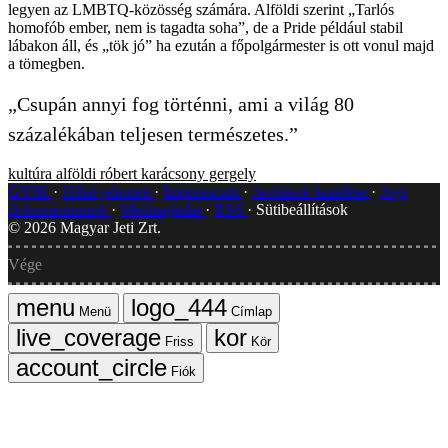
legyen az LMBTQ-közösség számára. Alföldi szerint „Tarlós
homofób ember, nem is tagadta soha”, de a Pride például stabil
lábakon áll, és „tök jó” ha ezután a főpolgármester is ott vonul majd
a tömegben.
„Csupán annyi fog történni, ami a világ 80
százalékában teljesen természetes.”
kultúra
alföldi róbert
karácsony gergely
GYIK
Hibát jelentek
Impresszum
Javítások kezelése
Jogi
dokumentumok
Médiaajánlat
RSS
Sütibeállítások
©
2026
Magyar Jeti Zrt.
Vége
Menü
Címlap
Friss
Kör
Fiók