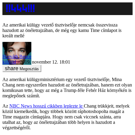
Az amerikai külügy vezető tisztviselője nemcsak összevissza
hazudott az önéletrajzában, de még egy kamu Time címlapot is
kreált mellé
Horváth Bence
külföld
2019. november 12. 18:01
Megosztás
Az amerikai külügyminisztérium egy vezető tisztviselője, Mina
Chang nem egyszerűen hazudott az önéletrajzában, hanem ezt olyan
komikusan tette, hogy az még a Trump-féle Fehér Ház környékén is
meglepőnek számít.
Az
NBC News hosszú cikkben leplezte le
Chang trükkjeit, melyek
közül kiemelkedik, hogy többek között ráphotoshopolta magát a
Time magazin címlapjára. Hogy nem csak viccnek szánta, arra
utalhat az, hogy az önéletrajzában több helyen is hazudott a
végzettségéről.