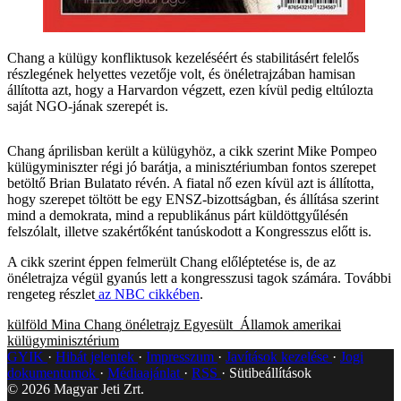
Chang a külügy konfliktusok kezeléséért és stabilitásért felelős
részlegének helyettes vezetője volt, és önéletrajzában hamisan
állította azt, hogy a Harvardon végzett, ezen kívül pedig eltúlozta
saját NGO-jának szerepét is.
Chang áprilisban került a külügyhöz, a cikk szerint Mike Pompeo
külügyminiszter régi jó barátja, a minisztériumban fontos szerepet
betöltő Brian Bulatato révén. A fiatal nő ezen kívül azt is állította,
hogy szerepet töltött be egy ENSZ-bizottságban, és állítása szerint
mind a demokrata, mind a republikánus párt küldöttgyűlésén
felszólalt, illetve szakértőként tanúskodott a Kongresszus előtt is.
A cikk szerint éppen felmerült Chang előléptetése is, de az
önéletrajza végül gyanús lett a kongresszusi tagok számára. További
rengeteg részlet
az NBC cikkében
.
külföld
Mina Chang
önéletrajz
Egyesült_Államok
amerikai
külügyminisztérium
GYIK
Hibát jelentek
Impresszum
Javítások kezelése
Jogi
dokumentumok
Médiaajánlat
RSS
Sütibeállítások
©
2026
Magyar Jeti Zrt.