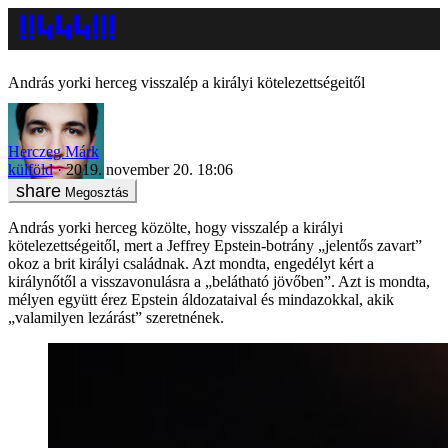
András yorki herceg visszalép a királyi kötelezettségeitől
Herczeg Márk
külföld
2019. november 20. 18:06
Megosztás
András yorki herceg közölte, hogy visszalép a királyi
kötelezettségeitől, mert a Jeffrey Epstein-botrány „jelentős zavart”
okoz a brit királyi családnak. Azt mondta, engedélyt kért a
királynőtől a visszavonulásra a „belátható jövőben”. Azt is mondta,
mélyen együtt érez Epstein áldozataival és mindazokkal, akik
„valamilyen lezárást” szeretnének.