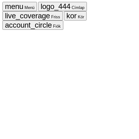
Menü
Címlap
Friss
Kör
Fiók