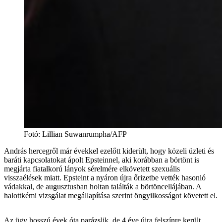
Fotó
:
Lillian Suwanrumpha/AFP
András hercegről már évekkel ezelőtt kiderült, hogy közeli üzleti és
baráti kapcsolatokat ápolt Epsteinnel, aki korábban a börtönt is
megjárta fiatalkorú lányok sérelmére elkövetett szexuális
visszaélések miatt. Epsteint a nyáron újra őrizetbe vették hasonló
vádakkal, de augusztusban holtan találták a börtöncellájában. A
halottkémi vizsgálat megállapítása szerint öngyilkosságot követett el.
Az ügy hosszú évek óta parázslik, de 4 éve újra felszínre került,