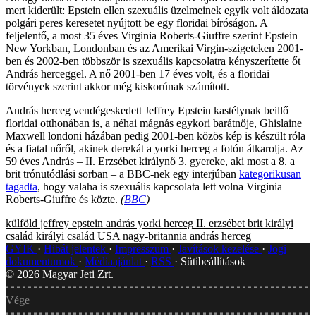
mert kiderült: Epstein ellen szexuális üzelmeinek egyik volt áldozata
polgári peres keresetet nyújtott be egy floridai bíróságon. A
feljelentő, a most 35 éves Virginia Roberts-Giuffre szerint Epstein
New Yorkban, Londonban és az Amerikai Virgin-szigeteken 2001-
ben és 2002-ben többször is szexuális kapcsolatra kényszerítette őt
András herceggel. A nő 2001-ben 17 éves volt, és a floridai
törvények szerint akkor még kiskorúnak számított.
András herceg vendégeskedett Jeffrey Epstein kastélynak beillő
floridai otthonában is, a néhai mágnás egykori barátnője, Ghislaine
Maxwell londoni házában pedig 2001-ben közös kép is készült róla
és a fiatal nőről, akinek derekát a yorki herceg a fotón átkarolja. Az
59 éves András – II. Erzsébet királynő 3. gyereke, aki most a 8. a
brit trónutódlási sorban – a BBC-nek egy interjúban
kategorikusan
tagadta
, hogy valaha is szexuális kapcsolata lett volna Virginia
Roberts-Giuffre és közte.
(
BBC
)
külföld
jeffrey epstein
andrás yorki herceg
II. erzsébet
brit királyi
család
királyi család
USA
nagy-britannia
andrás herceg
GYIK
Hibát jelentek
Impresszum
Javítások kezelése
Jogi
dokumentumok
Médiaajánlat
RSS
Sütibeállítások
©
2026
Magyar Jeti Zrt.
Vége