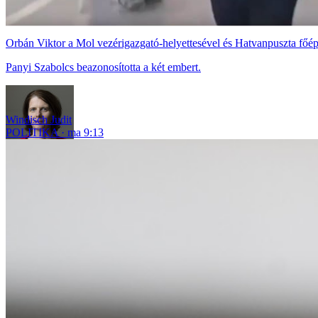
Orbán Viktor a Mol vezérigazgató-helyettesével és Hatvanpuszta főépí
Panyi Szabolcs beazonosította a két embert.
Windisch Judit
POLITIKA
ma 9:13