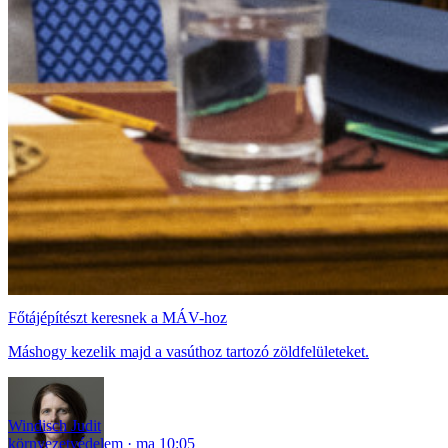
Főtájépítészt keresnek a MÁV-hoz
Máshogy kezelik majd a vasúthoz tartozó zöldfelületeket.
Windisch Judit
környezetvédelem
ma 10:05