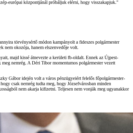
zép-európai központjánál próbáljuk elérni, hogy visszakapjuk."
s annyira törvénysértő módon kampányolt a fideszes polgármester
snek nem okozója, hanem elszenvedője volt.
yait, majd kissé átnevezte a kerületi fb-oldalt. Ennek az Újpest-
tak meg nemrég. A Déri Tibor momentumos polgármester vezett
szky Gábor idején volt a város pénzügyeiért felelős főpolgármester-
élte, hogy csak nemrég tudta meg, hogy Józsefvárosban minden
rékosságból nem akarja kifizetni. Teljesen nem vonják meg ugyanakkor