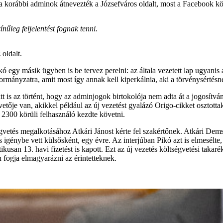
a korábbi adminok átnevezték a Józsefváros oldalt, most a Facebook kö
nűleg feljelentést fognak tenni.
 oldalt.
kó egy másik ügyben is be tervez perelni: az általa vezetett lap ugyani
önkormányzatra, amit most így annak kell kiperkálnia, aki a törvénysérté
tt is az történt, hogy az adminjogok birtokolója nem adta át a jogosítván
ője van, akikkel például az új vezetést gyalázó Origo-cikket osztot
2300 körüli felhasználó kezdte követni.
égvetés megalkotásához Atkári Jánost kérte fel szakértőnek. Atkári Dem
 is igénybe vett külsősként, egy évre. Az interjúban Pikó azt is elmes
san 13. havi fizetést is kapott. Ezt az új vezetés költségvetési taka
en fogja elmagyarázni az érintetteknek.