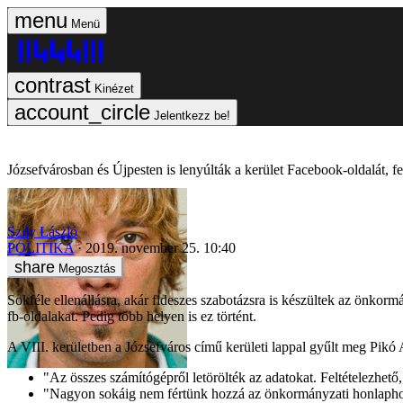
Menü
Kinézet
Jelentkezz be!
Józsefvárosban és Újpesten is lenyúlták a kerület Facebook-oldalát, fel
Szily László
POLITIKA
2019. november 25. 10:40
Megosztás
Sokféle ellenállásra, akár fideszes szabotázsra is készültek az önkorm
fb-oldalakat. Pedig több helyen is ez történt.
A VIII. kerületben a Józsefváros című kerületi lappal gyűlt meg Pikó 
"Az összes számítógépről letörölték az adatokat. Feltételezhető,
"Nagyon sokáig nem fértünk hozzá az önkormányzati honlaphoz