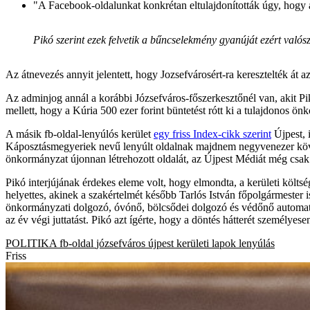
"A Facebook-oldalunkat konkrétan eltulajdonították úgy, hogy 
Pikó szerint ezek felvetik a bűncselekmény gyanúját ezért valószí
Az átnevezés annyit jelentett, hogy Jozsefvárosért-ra keresztelték át az
Az adminjog annál a korábbi Józsefváros-főszerkesztőnél van, akit Pi
mellett, hogy a Kúria 500 ezer forint büntetést rótt ki a tulajdonos 
A másik fb-oldal-lenyúlós kerület
egy friss Index-cikk szerint
Újpest, i
Káposztásmegyeriek nevű lenyúlt oldalnak majdnem negyvenezer követ
önkormányzat újonnan létrehozott oldalát, az Újpest Médiát még csak 
Pikó interjújának érdekes eleme volt, hogy elmondta, a kerületi költs
helyettes, akinek a szakértelmét később Tarlós István főpolgármester
önkormányzati dolgozó, óvónő, bölcsődei dolgozó és védőnő automatiku
az év végi juttatást. Pikó azt ígérte, hogy a döntés hátterét személyes
POLITIKA
fb-oldal
józsefváros
újpest
kerületi lapok
lenyúlás
Friss