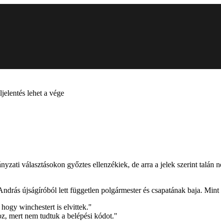
jelentés lehet a vége
ányzati választásokon győztes ellenzékiek, de arra a jelek szerint talá
András újságíróból lett független polgármester és csapatának baja. Mint
 hogy winchestert is elvittek."
, mert nem tudtuk a belépési kódot."