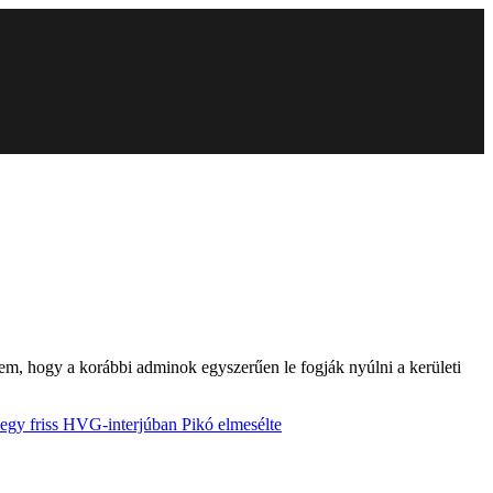
n nem, hogy a korábbi adminok egyszerűen le fogják nyúlni a kerületi
egy friss HVG-interjúban Pikó elmesélte