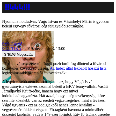
Nyomul a holdudvar: Vágó István és Vásárhelyi Mária is gyorsan
beleül egy-egy fővárosi cég felügyelőbizottságába
Szily László
POLITIKA
2019. december 3. 13:00
Megosztás
Jó pár, a városvezetéstől függő pozícióról fog dönteni a fővárosi
közgyűlés következő ülésén.
Az Index által leközölt hosszú lista
legizgalmasabb szereplői a következők:
A legviccesebb nem is önmagában az, hogy Vágó István
gyurcsányista extévés azonnal beleül a BKV-leányvállalat Vasúti
Járműjavító Kft fb-jébe, hanem hogy ezt mivel
indokolta/magyarázta. Hát azzal, hogy a cég tevékenységi köre
szerinte közelebb van az eredeti végzettségéhez, mint a tévézés.
Vágó ugyanis - ezt az eddigiekből nehéz lenne kitalálni -
vegyészmérnökként végzett. Fb-tagként havonta a minimálbér
összegét kaphatja, vagyis 149 ezer forintot. Egy fb-tagnak cserébe