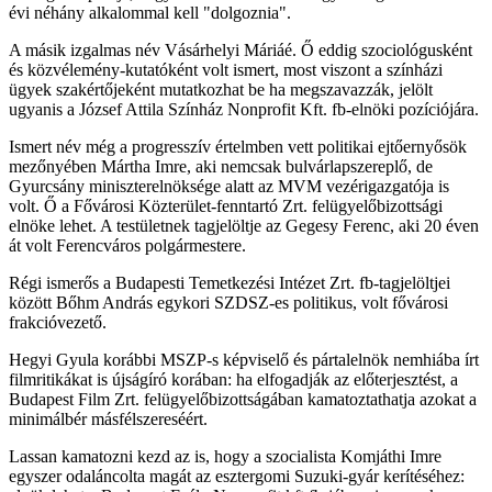
évi néhány alkalommal kell "dolgoznia".
A másik izgalmas név Vásárhelyi Máriáé. Ő eddig szociológusként
és közvélemény-kutatóként volt ismert, most viszont a színházi
ügyek szakértőjeként mutatkozhat be ha megszavazzák, jelölt
ugyanis a József Attila Színház Nonprofit Kft. fb-elnöki pozíciójára.
Ismert név még a progresszív értelmben vett politikai ejtőernyősök
mezőnyében Mártha Imre, aki nemcsak bulvárlapszereplő, de
Gyurcsány miniszterelnöksége alatt az MVM vezérigazgatója is
volt. Ő a Fővárosi Közterület-fenntartó Zrt. felügyelőbizottsági
elnöke lehet. A testületnek tagjelöltje az Gegesy Ferenc, aki 20 éven
át volt Ferencváros polgármestere.
Régi ismerős a Budapesti Temetkezési Intézet Zrt. fb-tagjelöltjei
között Bőhm András egykori SZDSZ-es politikus, volt fővárosi
frakcióvezető.
Hegyi Gyula korábbi MSZP-s képviselő és pártalelnök nemhiába írt
filmritikákat is újságíró korában: ha elfogadják az előterjesztést, a
Budapest Film Zrt. felügyelőbizottságában kamatoztathatja azokat a
minimálbér másfélszereséért.
Lassan kamatozni kezd az is, hogy a szocialista Komjáthi Imre
egyszer odaláncolta magát az esztergomi Suzuki-gyár kerítéséhez: