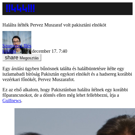
Halálra ítélték Pervez Muszaraf volt pakisztáni elnököt
Szurovecz Illés
külföld
2019. december 17. 7:40
Megosztás
Egy árulási ügyben bűnösnek találta és halálbüntetésre ítélte egy
iszlamabadi bíróság Pakisztán egykori elnökét és a hadsereg korábbi
vezérkari főnökét, Pervez Muszarafot.
Ez az első alkalom, hogy Pakisztánban halálra ítélnek egy korábbi
főparancsnokot, de a döntés ellen még lehet fellebbezni, írja a
Gulfnews
.