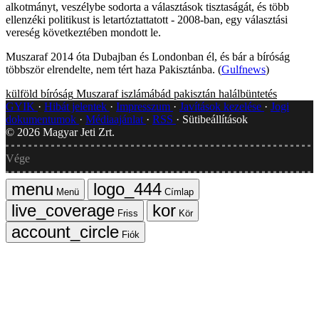
alkotmányt, veszélybe sodorta a választások tisztaságát, és több
ellenzéki politikust is letartóztattatott - 2008-ban, egy választási
vereség következtében mondott le.
Muszaraf 2014 óta Dubajban és Londonban él, és bár a bíróság
többször elrendelte, nem tért haza Pakisztánba. (
Gulfnews
)
külföld
bíróság
Muszaraf
iszlámábád
pakisztán
halálbüntetés
GYIK
Hibát jelentek
Impresszum
Javítások kezelése
Jogi
dokumentumok
Médiaajánlat
RSS
Sütibeállítások
©
2026
Magyar Jeti Zrt.
Vége
Menü
Címlap
Friss
Kör
Fiók