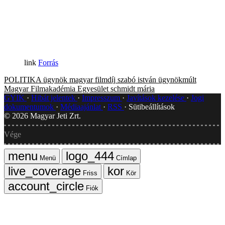
Forrás
POLITIKA
ügynök
magyar filmdíj
szabó istván
ügynökmúlt
Magyar Filmakadémia Egyesület
schmidt mária
GYIK
Hibát jelentek
Impresszum
Javítások kezelése
Jogi
dokumentumok
Médiaajánlat
RSS
Sütibeállítások
©
2026
Magyar Jeti Zrt.
Vége
Menü
Címlap
Friss
Kör
Fiók