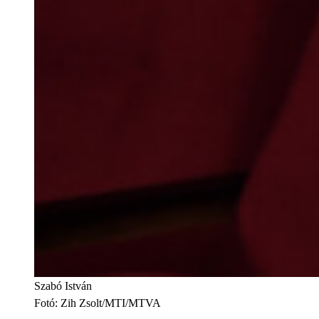
Szabó István
Fotó
:
Zih Zsolt/MTI/MTVA