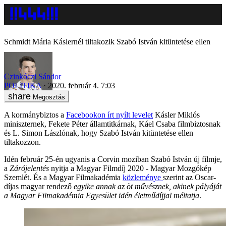
Schmidt Mária Káslernél tiltakozik Szabó István kitüntetése ellen
Czinkóczi Sándor
POLITIKA
2020. február 4. 7:03
Megosztás
A kormánybiztos a
Facebookon írt nyílt levelet
Kásler Miklós
miniszternek, Fekete Péter államtitkárnak, Káel Csaba filmbiztosnak
és L. Simon Lászlónak, hogy Szabó István kitüntetése ellen
tiltakozzon.
Idén február 25-én ugyanis a Corvin moziban Szabó István új filmje,
a
Zárójelentés
nyitja a Magyar Filmdíj 2020 - Magyar Mozgókép
Szemlét. És a Magyar Filmakadémia
közleménye
szerint az Oscar-
díjas magyar rendező
egyike annak az öt művésznek, akinek pályáját
a Magyar Filmakadémia Egyesület idén életműdíjjal méltatja
.