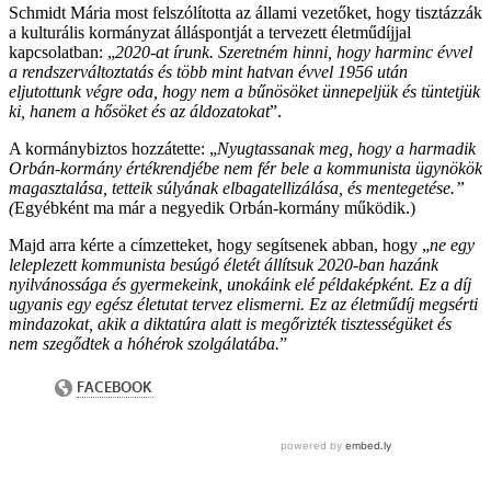
Schmidt Mária most felszólította az állami vezetőket, hogy tisztázzák
a kulturális kormányzat álláspontját a tervezett életműdíjjal
kapcsolatban: „
2020-at írunk. Szeretném hinni, hogy harminc évvel
a rendszerváltoztatás és több mint hatvan évvel 1956 után
eljutottunk végre oda, hogy nem a bűnösöket ünnepeljük és tüntetjük
ki, hanem a hősöket és az áldozatokat
”.
A kormánybiztos hozzátette: „
Nyugtassanak meg, hogy a harmadik
Orbán-kormány értékrendjébe nem fér bele a kommunista ügynökök
magasztalása, tetteik súlyának elbagatellizálása, és mentegetése.”
(
Egyébként ma már a negyedik Orbán-kormány működik.)
Majd arra kérte a címzetteket, hogy segítsenek abban, hogy „
ne egy
leleplezett kommunista besúgó életét állítsuk 2020-ban hazánk
nyilvánossága és gyermekeink, unokáink elé példaképként. Ez a díj
ugyanis egy egész életutat tervez elismerni. Ez az életműdíj megsérti
mindazokat, akik a diktatúra alatt is megőrizték tisztességüket és
nem szegődtek a hóhérok szolgálatába.
”