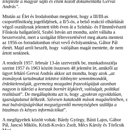
leleplezte a magyar sajtó és elsők között dokumentálta Gervai
András”
.
Miután az Élet és Irodalomban megjelent, hogy a III/III-as
csoportfőnökség jogelődjének, a II/5-ös, a belső reakció elhárítását
végző osztálynak jelentett több éven át a Színház- és Filmművészeti
Főiskola hallgatóiról, Szabó István azt mondta, azért vállalta a
beszervezést, mert a szolgálat félrevezetésével meg akarta menteni
az 1956-os forradalomban részt vevő évfolyamtársa, Gábor Pál
életét. Majd arról beszélt, hogy valójában magát mentette, de nem
ártott senkinek.
A rendezőt 1957. február 13-án szervezték be, munkadossziéja
szerint 1957 és 1963 között összesen 48 jelentést írt, amikről az
ügyet feltáró Gervai András akkor azt mondta, hogy azok „
az
irományok tartalmukat tekintve többnyire semmitmondók,
érdektelenségük, gyermeteg mozgalmi frazeológiájuk azonban
nagyon is tükrözi a korszak bornírt légkörét, valóságát, politikai
realitásait
”. De megállapította azt is, hogy „
gyakran egyoldalúan,
igazságtalanul ítélkezik. Szívesen kutakodik mások magánéletében, s
mai bulvárújságírókat megszégyenítő mennyiségben szállítja a
bizalmas és kényes információkat
”.
A megfigyeltek között voltak: Bárdy György, Básti Lajos, Gábor
Pál, Jancsó Miklós, Kézdi-Kovács Zsolt, Mécs Károly és Törőcsik